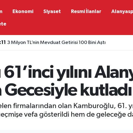
m
Ekonomi
Siyaset
Resmi İlanlar
Alanyas
ete
:08
Türkiye UEFA ülke puanında yerini korudu
1’inci yılını Alan
 Gecesiyle kutladı
len firmalarından olan Kamburoğlu, 61. yılı
çmişe vefa gösterildi hem de geleceğe dair