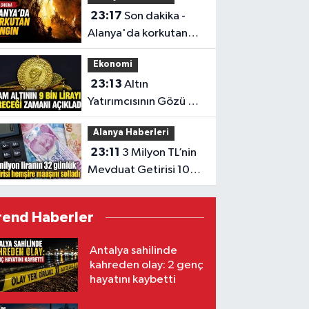
23:17
Son dakika -
Alanya'da korkutan
yangın
Ekonomi
23:13
Altın
Yatırımcısının Gözü 9
Bin TL’de
Alanya Haberleri
23:11
3 Milyon TL’nin
Mevduat Getirisi 100
Bini Aştı
rend Haberler
Antalya sahilinde
kahreden olay: 2 genç
hayatını kaybetti