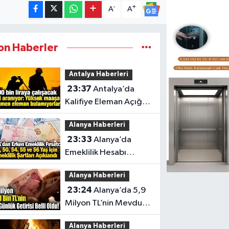
-
+
A
A
on Haberler
Antalya Haberleri
23:37
Antalya’da
Kalifiye Eleman Açığı
Sektörleri Zorluyor
Alanya Haberleri
23:33
Alanya’da
Emeklilik Hesabı
Yapanlar İçin Kritik Yaş
Alanya Haberleri
Şartları
23:24
Alanya’da 5,9
Milyon TL’nin Mevduat
Getirisi
Alanya Haberleri