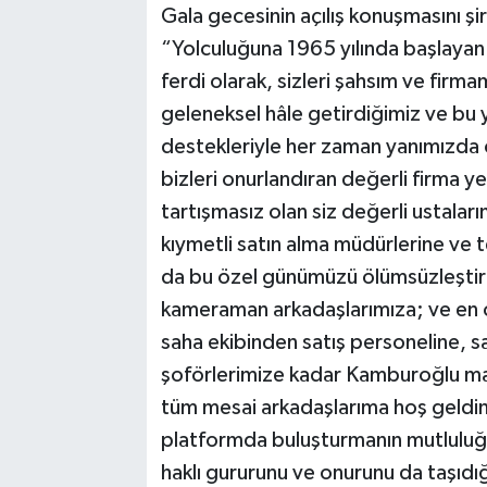
Gala gecesinin açılış konuşmasını şi
“Yolculuğuna 1965 yılında başlayan ve
ferdi olarak, sizleri şahsım ve firm
geleneksel hâle getirdiğimiz ve bu 
destekleriyle her zaman yanımızda ol
bizleri onurlandıran değerli firma ye
tartışmasız olan siz değerli ustaları
kıymetli satın alma müdürlerine ve te
da bu özel günümüzü ölümsüzleştir
kameraman arkadaşlarımıza; ve en 
saha ekibinden satış personeline, 
şoförlerimize kadar Kamburoğlu mar
tüm mesai arkadaşlarıma hoş geldiniz
platformda buluşturmanın mutluluğu
haklı gururunu ve onurunu da taşıdığı