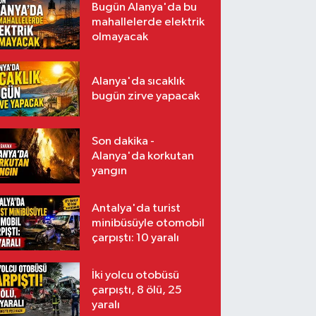
Bugün Alanya'da bu
mahallelerde elektrik
olmayacak
Alanya'da sıcaklık
bugün zirve yapacak
Son dakika -
Alanya'da korkutan
yangın
Antalya'da turist
minibüsüyle otomobil
çarpıştı: 10 yaralı
İki yolcu otobüsü
çarpıştı, 8 ölü, 25
yaralı