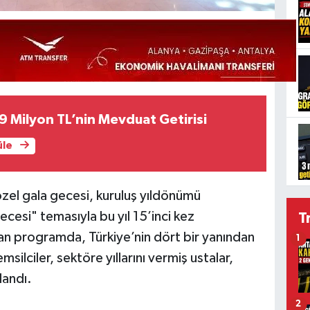
9 Milyon TL’nin Mevduat Getirisi
üle
zel gala gecesi, kuruluş yıldönümü
esi" temasıyla bu yıl 15’inci kez
T
n programda, Türkiye’nin dört bir yanından
1
silciler, sektöre yıllarını vermiş ustalar,
landı.
2