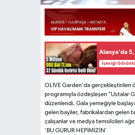
Alanya’da 5,
İçeriği Görünt
OLİVE Garden'da gerçekleştirilen ö
programıyla özdeşleşen "Ustalar Gec
düzenlendi. Gala yemeğiyle başlaya
gelen bayiler, fabrikalardan gelen tem
çalışanlar ve medya temsilcileri ağır
‘BU GURUR HEPİMİZİN’