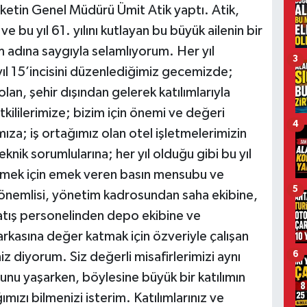
rketin Genel Müdürü Ümit Atik yaptı. Atik,
 bu yıl 61. yılını kutlayan bu büyük ailenin bir
am adına saygıyla selamlıyorum. Her yıl
3
yıl 15’incisini düzenlediğimiz gecemizde;
an, şehir dışından gelerek katılımlarıyla
tkililerimize; bizim için önemi ve değeri
4
mıza; iş ortağımız olan otel işletmelerimizin
knik sorumlularına; her yıl olduğu gibi bu yıl
mek için emek veren basın mensubu ve
5
önemlisi, yönetim kadrosundan saha ekibine,
satış personelinden depo ekibine ve
kasına değer katmak için özveriyle çalışan
6
 diyorum. Siz değerli misafirlerimizi aynı
nu yaşarken, böylesine büyük bir katılımın
mızı bilmenizi isterim. Katılımlarınız ve