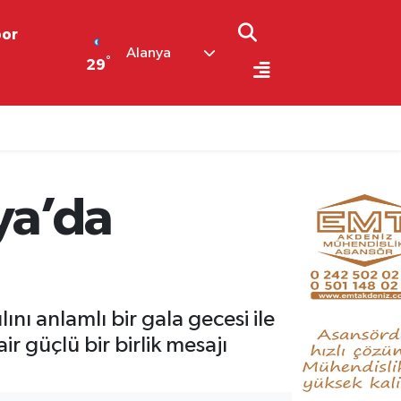
por
Alanya
°
29
ya’da
nı anlamlı bir gala gecesi ile
 güçlü bir birlik mesajı