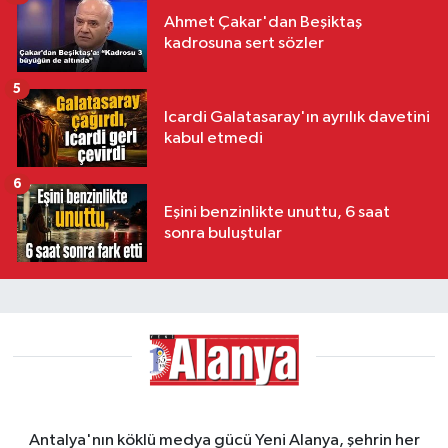
Ahmet Çakar'dan Beşiktaş
kadrosuna sert sözler
5
Icardi Galatasaray'ın ayrılık davetini
kabul etmedi
6
Eşini benzinlikte unuttu, 6 saat
sonra buluştular
Antalya'nın köklü medya gücü Yeni Alanya, şehrin her