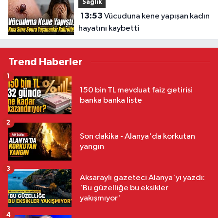
Sağlık
13:53
Vücuduna kene yapışan kadın
hayatını kaybetti
Trend Haberler
1
150 bin TL mevduat faiz getirisi
banka banka liste
2
Son dakika - Alanya'da korkutan
yangın
3
Aksaraylı gazeteci Alanya'yı yazdı:
'Bu güzelliğe bu eksikler
yakışmıyor'
4