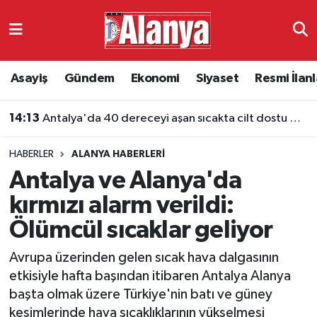
Asayiş
Antalya Nöbetçi Eczaneler
Asayiş
Gündem
Ekonomi
Siyaset
Resmi İlanl
Gündem
Antalya Hava Durumu
14:13
Antalya'da 40 dereceyi aşan sıcakta cilt dostu giyim
Ekonomi
Antalya Namaz Vakitleri
HABERLER
ALANYA HABERLERI
Siyaset
Antalya Trafik Yoğunluk Haritası
Antalya ve Alanya'da
Resmi İlanlar
Süper Lig Puan Durumu ve Fikstür
kırmızı alarm verildi:
Ölümcül sıcaklar geliyor
Alanyaspor
Tüm Manşetler
Avrupa üzerinden gelen sıcak hava dalgasının
Turizm
Son Dakika Haberleri
etkisiyle hafta başından itibaren Antalya Alanya
başta olmak üzere Türkiye'nin batı ve güney
E-Gazete
Haber Arşivi
kesimlerinde hava sıcaklıklarının yükselmesi