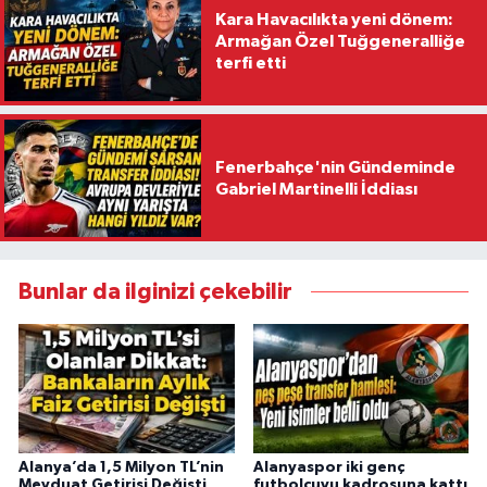
Kara Havacılıkta yeni dönem:
Armağan Özel Tuğgeneralliğe
terfi etti
Fenerbahçe'nin Gündeminde
Gabriel Martinelli İddiası
Bunlar da ilginizi çekebilir
Alanya’da 1,5 Milyon TL’nin
Alanyaspor iki genç
Mevduat Getirisi Değişti
futbolcuyu kadrosuna kattı