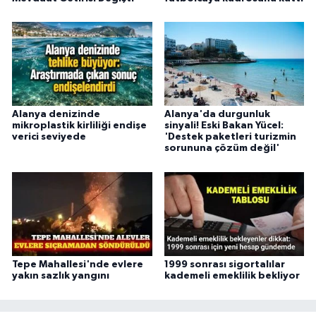
Alanya denizinde
Alanya'da durgunluk
mikroplastik kirliliği endişe
sinyali! Eski Bakan Yücel:
verici seviyede
'Destek paketleri turizmin
sorununa çözüm değil'
Tepe Mahallesi'nde evlere
1999 sonrası sigortalılar
yakın sazlık yangını
kademeli emeklilik bekliyor