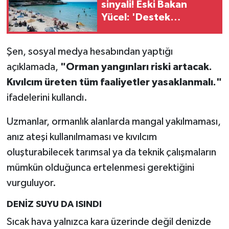
sinyali! Eski Bakan
Yücel: 'Destek
paketleri turizmin
sorununa çözüm değil'
Şen, sosyal medya hesabından yaptığı
açıklamada,
"Orman yangınları riski artacak.
Kıvılcım üreten tüm faaliyetler yasaklanmalı."
ifadelerini kullandı.
Uzmanlar, ormanlık alanlarda mangal yakılmaması,
anız ateşi kullanılmaması ve kıvılcım
oluşturabilecek tarımsal ya da teknik çalışmaların
mümkün olduğunca ertelenmesi gerektiğini
vurguluyor.
DENİZ SUYU DA ISINDI
Sıcak hava yalnızca kara üzerinde değil denizde