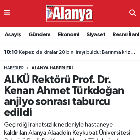
Asayiş
Antalya Nöbetçi Eczaneler
Asayiş
Gündem
Ekonomi
Siyaset
Resmi İlanl
Gündem
Antalya Hava Durumu
10:10
Kepez'de kiralar 20 bin lirayı buldu: Barınma krizi uyarısı
Ekonomi
Antalya Namaz Vakitleri
HABERLER
ALANYA HABERLERI
Siyaset
Antalya Trafik Yoğunluk Haritası
ALKÜ Rektörü Prof. Dr.
Resmi İlanlar
Süper Lig Puan Durumu ve Fikstür
Kenan Ahmet Türkdoğan
anjiyo sonrası taburcu
Alanyaspor
Tüm Manşetler
edildi
Turizm
Son Dakika Haberleri
Geçirdiği rahatsızlık nedeniyle hastaneye
kaldırılan Alanya Alaaddin Keykubat Üniversitesi
E-Gazete
Haber Arşivi