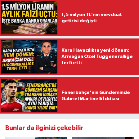
1,5 milyon TL’nin mevduat
getirisi değişti
Kara Havacılıkta yeni dönem:
Armağan Özel Tuğgeneralliğe
terfi etti
Fenerbahçe'nin Gündeminde
Gabriel Martinelli İddiası
Bunlar da ilginizi çekebilir