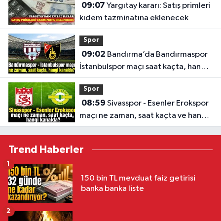
09:07
Yargıtay kararı: Satış primleri
kıdem tazminatına eklenecek
Spor
09:02
Bandırma’da Bandırmaspor
İstanbulspor maçı saat kaçta, hangi
kanalda?
Spor
08:59
Sivasspor - Esenler Erokspor
maçı ne zaman, saat kaçta ve hangi
kanalda?
Trend Haberler
1
150 bin TL mevduat faiz getirisi
banka banka liste
2