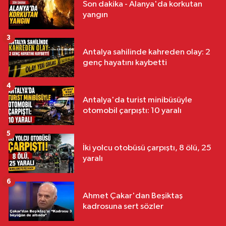
Son dakika - Alanya'da korkutan
yangın
3
Antalya sahilinde kahreden olay: 2
genç hayatını kaybetti
4
Antalya'da turist minibüsüyle
otomobil çarpıştı: 10 yaralı
5
İki yolcu otobüsü çarpıştı, 8 ölü, 25
yaralı
6
Ahmet Çakar'dan Beşiktaş
kadrosuna sert sözler