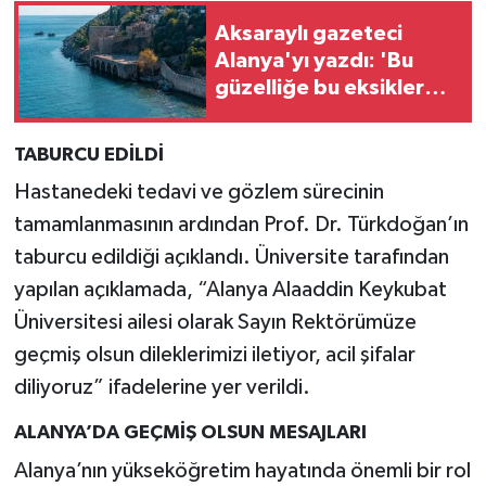
Aksaraylı gazeteci
Alanya'yı yazdı: 'Bu
güzelliğe bu eksikler
yakışmıyor'
TABURCU EDİLDİ
Hastanedeki tedavi ve gözlem sürecinin
tamamlanmasının ardından Prof. Dr. Türkdoğan’ın
taburcu edildiği açıklandı. Üniversite tarafından
yapılan açıklamada, “Alanya Alaaddin Keykubat
Üniversitesi ailesi olarak Sayın Rektörümüze
geçmiş olsun dileklerimizi iletiyor, acil şifalar
diliyoruz” ifadelerine yer verildi.
ALANYA’DA GEÇMİŞ OLSUN MESAJLARI
Alanya’nın yükseköğretim hayatında önemli bir rol