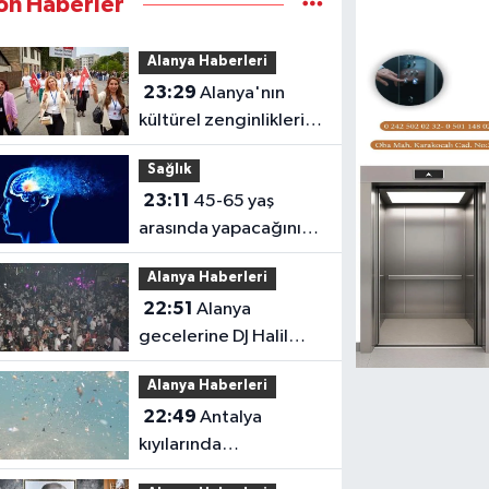
on Haberler
Alanya Haberleri
23:29
Alanya'nın
kültürel zenginlikleri
Letonya'da tanıtıldı
Sağlık
23:11
45-65 yaş
arasında yapacağınız
bu tercihler demans
Alanya Haberleri
riskini azaltabilir
22:51
Alanya
gecelerine DJ Halil
Vergin damga vuruyor
Alanya Haberleri
22:49
Antalya
kıyılarında
mikroplastik tehlikesi