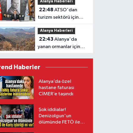
Alanya Haberleri
büyüyor
22:48
ATSO'dan
turizm sektörü için
destek çağrısı:
Alanya Haberleri
"Kapsam
22:43
Alanya'da
genişletilmeli"
yanan ormanlar için
rehabilitasyon süreci
başladı
rend Haberler
Alanya’da özel
hastane faturası
CİMER’e taşındı
Şok iddialar!
Denizolgun'un
ölümünde FETÖ ile
Kuriş işbirliği mi var?