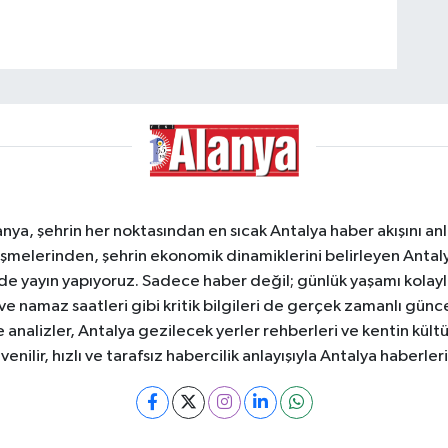
a, şehrin her noktasından en sıcak Antalya haber akışını anlık
şmelerinden, şehrin ekonomik dinamiklerini belirleyen Antalya
ede yayın yapıyoruz. Sadece haber değil; günlük yaşamı kolay
 ve namaz saatleri gibi kritik bilgileri de gerçek zamanlı gün
analizler, Antalya gezilecek yerler rehberleri ve kentin kültür
nilir, hızlı ve tarafsız habercilik anlayışıyla Antalya haberler