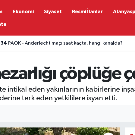
m
Ekonomi
Siyaset
Resmi İlanlar
Alanyas
ete
:34
PAOK - Anderlecht maçı saat kaçta, hangi kanalda?
zarlığı çöplüğe çe
e intikal eden yakınlarının kabirlerine in
rine terk eden yetkililere isyan etti.