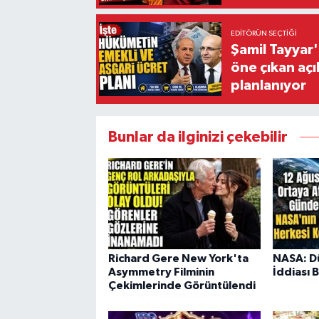
EDITÖRÜN SEÇTIĞI
Şamil Tayyar
öne çıkan aç
planlanıyor
Bunlar da ilginizi çekebilir
Richard Gere New York'ta
NASA: D
Asymmetry Filminin
İddiası B
Çekimlerinde Görüntülendi