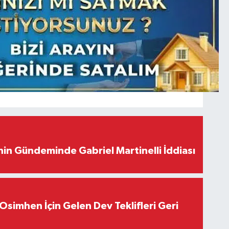
in Gündeminde Gabriel Martinelli İddiası
Osimhen İçin Gelen Dev Teklifleri Geri