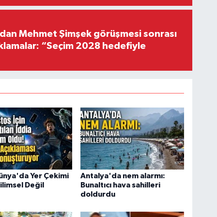
'dan Mehmet Şimşek görüşmesi sonrası
ıklamalar: “Seçim 2028 hedefiyle
ünya'da Yer Çekimi
Antalya'da nem alarmı:
ilimsel Değil
Bunaltıcı hava sahilleri
doldurdu