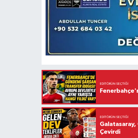
EDITÖRÜN SEÇTIĞI
Fenerbahçe'n
EDITÖRÜN SEÇTIĞI
Galatasaray, 
Çevirdi