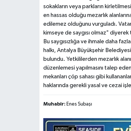
sokakların veya parkların kirletilmes
en hassas olduğu mezarlık alanlarına
edilemez olduğunu vurguladı. Vatan
kimseye de saygısı olmaz" diyerek te
​Bu saygısızlığa ve ihmale daha faz
halkı, Antalya Büyükşehir Belediyes
bulundu. Yetkililerden mezarlık alanı
düzenlemesi yapılmasını talep eden 
mekanları çöp sahası gibi kullananla
haklarında gerekli yasal ve cezai işle
Muhabir:
Enes Subaşı