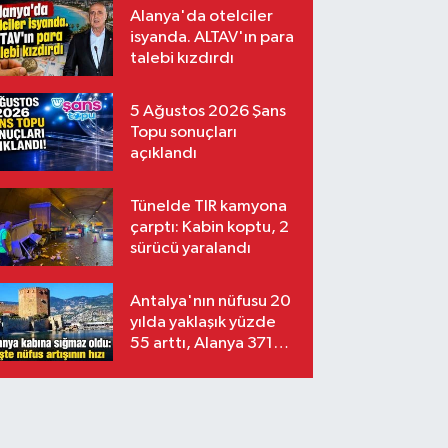
Alanya'da otelciler
isyanda. ALTAV'ın para
talebi kızdırdı
5 Ağustos 2026 Şans
Topu sonuçları
açıklandı
Tünelde TIR kamyona
çarptı: Kabin koptu, 2
sürücü yaralandı
Antalya'nın nüfusu 20
yılda yaklaşık yüzde
55 arttı, Alanya 371
bin kişiyi aştı