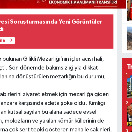
yesi Soruşturmasında Yeni Görüntüler
di
üle
lunan Gilikli Mezarlığı’nın içler acısı hali,
T
açtı. Son dönemde bakımsızlığıyla dikkat
1
lanına dönüştürülen mezarlığın bu durumu,
kabirlerini ziyaret etmek için mezarlığa giden
 manzara karşısında adeta şoke oldu. Kimliği
2
ndan kutsal sayılan bu alana sadece evsel
n, molozların ve yakılan kömür küllerinin de
ma çok sert tepki gösteren mahalle sakinleri,
3