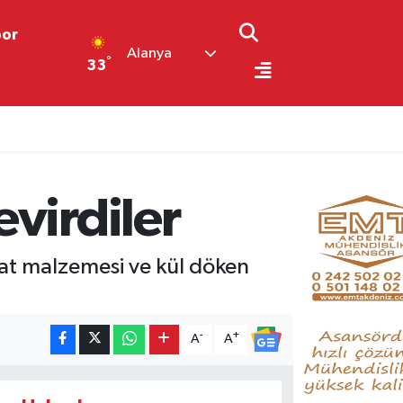
por
Alanya
°
33
virdiler
şaat malzemesi ve kül döken
-
+
A
A