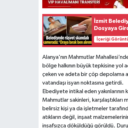
İzmit Beledi
Dosyaya Gir
İçeriği Görünt
​Alanya'nın Mahmutlar Mahallesi’nde bu
bölge halkının büyük tepkisine yol 
çeken ve adeta bir çöp depolama a
vatandaşı isyan noktasına getirdi.
​Ebediyete intikal eden yakınlarının 
Mahmutlar sakinleri, karşılaştıkları
belirsiz kişi ya da işletmeler tarafı
atıkların değil, inşaat malzemelerini
insafsızca döküldüğü görüldü. Duru