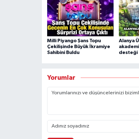
Milli Piyango Şans Topu
Alanya Ü
Çekilişinde Büyük İkramiye
akademi
Sahibini Buldu
desteği
Yorumlar