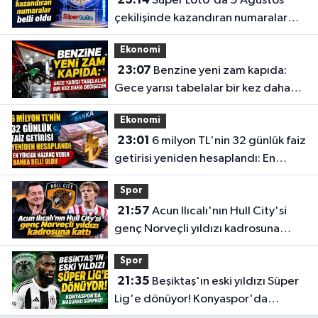
Süper Loto'da 9 Ağustos
çekilişinde kazandıran numaralar
belli oldu
Ekonomi
23:07
Benzine yeni zam kapıda:
Gece yarısı tabelalar bir kez daha
değişecek
Ekonomi
23:01
6 milyon TL'nin 32 günlük faiz
getirisi yeniden hesaplandı: En
yüksek kazanç veren banka belli
Spor
oldu
21:57
Acun Ilıcalı'nın Hull City'si
genç Norveçli yıldızı kadrosuna
kattı
Spor
21:35
Beşiktaş'ın eski yıldızı Süper
Lig'e dönüyor! Konyaspor'da
Masuaku sürprizi