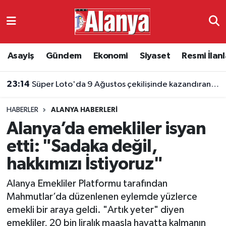
Asayiş
Antalya Nöbetçi Eczaneler
Asayiş
Gündem
Ekonomi
Siyaset
Resmi İlanl
Gündem
Antalya Hava Durumu
23:14
Süper Loto'da 9 Ağustos çekilişinde kazandıran numaralar belli oldu
Ekonomi
Antalya Namaz Vakitleri
HABERLER
ALANYA HABERLERI
Siyaset
Antalya Trafik Yoğunluk Haritası
Alanya’da emekliler isyan
Resmi İlanlar
Süper Lig Puan Durumu ve Fikstür
etti: "Sadaka değil,
hakkımızı İstiyoruz"
Alanyaspor
Tüm Manşetler
Alanya Emekliler Platformu tarafından
Turizm
Son Dakika Haberleri
Mahmutlar’da düzenlenen eylemde yüzlerce
emekli bir araya geldi. "Artık yeter" diyen
E-Gazete
Haber Arşivi
emekliler, 20 bin liralık maaşla hayatta kalmanın