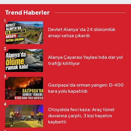
Trend Haberler
1
Devlet Alanya'da 24 dönümlük
arsayı satışa çıkardı
2
Alanya Çayarası Yaylası’nda dar yol
trafiği kilitliyor
3
Gazipaşa’da orman yangını: D-400
kara yolu kapatıldı
4
Otoyolda feci kaza: Araç tünel
duvarına çarptı, 3 kişi hayatını
kaybetti