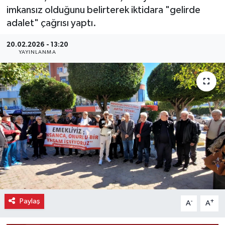
imkansız olduğunu belirterek iktidara "gelirde
adalet" çağrısı yaptı.
20.02.2026 - 13:20
YAYINLANMA
Paylaş
-
+
A
A