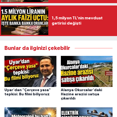
1,5 milyon TL’nin mevduat
getirisi değişti
Bunlar da ilginizi çekebilir
Uyar'dan "Çerçeve yasa"
Alanya Okurcalar'daki
tepkisi: Bu filmi biliyoruz
Hazine arazisi satışa
çıkarıldı