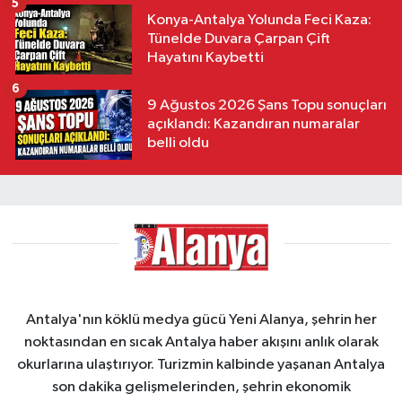
5
Konya-Antalya Yolunda Feci Kaza:
Tünelde Duvara Çarpan Çift
Hayatını Kaybetti
6
9 Ağustos 2026 Şans Topu sonuçları
açıklandı: Kazandıran numaralar
belli oldu
Antalya'nın köklü medya gücü Yeni Alanya, şehrin her
noktasından en sıcak Antalya haber akışını anlık olarak
okurlarına ulaştırıyor. Turizmin kalbinde yaşanan Antalya
son dakika gelişmelerinden, şehrin ekonomik