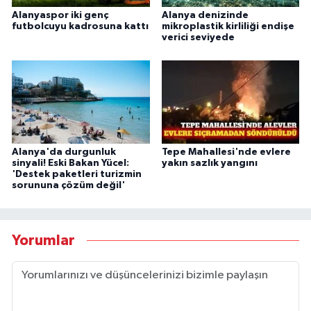
Alanyaspor iki genç
Alanya denizinde
futbolcuyu kadrosuna kattı
mikroplastik kirliliği endişe
verici seviyede
Alanya'da durgunluk
Tepe Mahallesi'nde evlere
sinyali! Eski Bakan Yücel:
yakın sazlık yangını
'Destek paketleri turizmin
sorununa çözüm değil'
Yorumlar