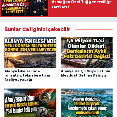
Armağan Özel Tuğgeneralliğe
terfi etti
Bunlar da ilginizi çekebilir
Alanya İskelesi’nde
Alanya’da 1,5 Milyon TL’nin
ruhsatsız teknelere ticari
Mevduat Getirisi Değişti
faaliyet yasağı