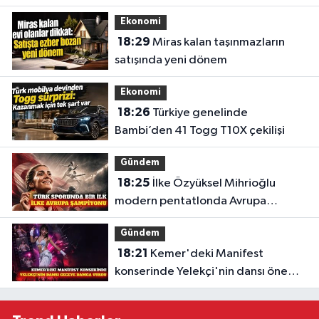
Ekonomi
18:29
Miras kalan taşınmazların
satışında yeni dönem
Ekonomi
18:26
Türkiye genelinde
Bambi’den 41 Togg T10X çekilişi
Gündem
18:25
İlke Özyüksel Mihrioğlu
modern pentatlonda Avrupa
şampiyonu
Gündem
18:21
Kemer'deki Manifest
konserinde Yelekçi'nin dansı öne
çıktı