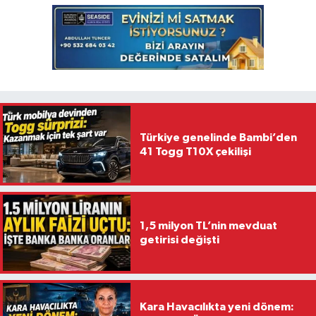
Türkiye genelinde Bambi’den
41 Togg T10X çekilişi
1,5 milyon TL’nin mevduat
getirisi değişti
Kara Havacılıkta yeni dönem: