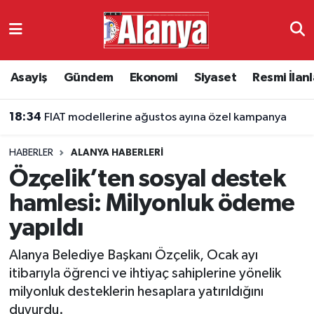
Asayiş
Antalya Nöbetçi Eczaneler
Asayiş
Gündem
Ekonomi
Siyaset
Resmi İlanl
Gündem
Antalya Hava Durumu
18:34
FIAT modellerine ağustos ayına özel kampanya
Ekonomi
Antalya Namaz Vakitleri
HABERLER
ALANYA HABERLERI
Siyaset
Antalya Trafik Yoğunluk Haritası
Özçelik’ten sosyal destek
Resmi İlanlar
Süper Lig Puan Durumu ve Fikstür
hamlesi: Milyonluk ödeme
yapıldı
Alanyaspor
Tüm Manşetler
Alanya Belediye Başkanı Özçelik, Ocak ayı
Turizm
Son Dakika Haberleri
itibarıyla öğrenci ve ihtiyaç sahiplerine yönelik
milyonluk desteklerin hesaplara yatırıldığını
E-Gazete
Haber Arşivi
duyurdu.