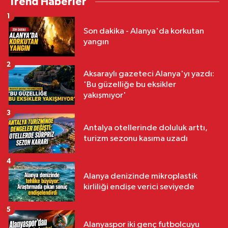
Trend Haberler
1
Son dakika - Alanya'da korkutan
yangın
2
Aksaraylı gazeteci Alanya'yı yazdı:
'Bu güzelliğe bu eksikler
yakışmıyor'
3
Antalya otellerinde doluluk arttı,
turizm sezonu kasıma uzadı
4
Alanya denizinde mikroplastik
kirliliği endişe verici seviyede
5
Alanyaspor iki genç futbolcuyu