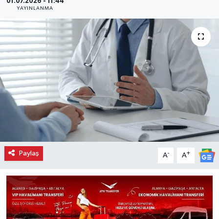
01.07.2026 - 11:44
YAYINLANMA
Paylaş
-
+
A
A