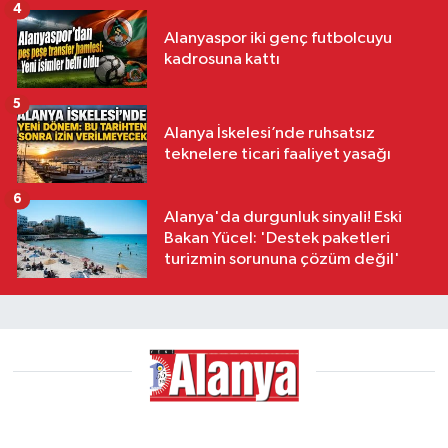
4
Alanyaspor iki genç futbolcuyu
kadrosuna kattı
5
Alanya İskelesi’nde ruhsatsız
teknelere ticari faaliyet yasağı
6
Alanya'da durgunluk sinyali! Eski
Bakan Yücel: 'Destek paketleri
turizmin sorununa çözüm değil'