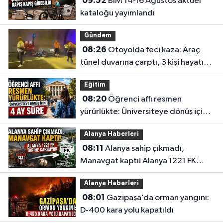
09:52
BİM 14-16 Ağustos aktüel
kataloğu yayımlandı
Gündem
08:26
Otoyolda feci kaza: Araç
tünel duvarına çarptı, 3 kişi hayatını
kaybetti
Eğitim
08:20
Öğrenci affı resmen
yürürlükte: Üniversiteye dönüş için 4
ay süre
Alanya Haberleri
08:11
Alanya sahip çıkmadı,
Manavgat kaptı! Alanya 1221 FK
tarihe karışıyor
Alanya Haberleri
08:01
Gazipaşa’da orman yangını:
D-400 kara yolu kapatıldı