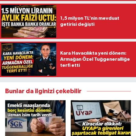
1,5 milyon TL’nin mevduat
getirisi değişti
Kara Havacılıkta yeni dönem:
Armağan Özel Tuğgeneralliğe
terfi etti
Bunlar da ilginizi çekebilir