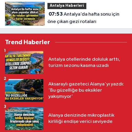
Antalya Haberleri
07:53
Antalya’da hafta sonu için
öne çıkan gezi rotaları
Trend Haberler
1
Antalya otellerinde doluluk arttı,
turizm sezonu kasıma uzadı
2
Aksaraylı gazeteci Alanya'yı yazdı:
'Bu güzelliğe bu eksikler
yakışmıyor'
3
Alanya denizinde mikroplastik
kirliliği endişe verici seviyede