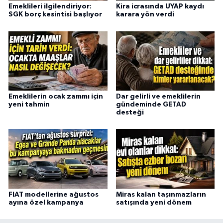
Emeklileri ilgilendiriyor:
Kira icrasında UYAP kaydı
SGK borç kesintisi başlıyor
karara yön verdi
Emeklilerin ocak zammı için
Dar gelirli ve emeklilerin
yeni tahmin
gündeminde GETAD
desteği
FIAT modellerine ağustos
Miras kalan taşınmazların
ayına özel kampanya
satışında yeni dönem