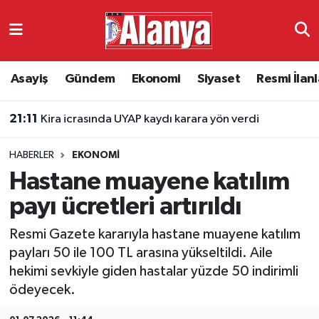
Asayiş
Antalya Nöbetçi Eczaneler
Asayiş
Gündem
Ekonomi
Siyaset
Resmi İlanl
Gündem
Antalya Hava Durumu
21:11
Kira icrasında UYAP kaydı karara yön verdi
Ekonomi
Antalya Namaz Vakitleri
HABERLER
EKONOMI
Siyaset
Antalya Trafik Yoğunluk Haritası
Hastane muayene katılım
Resmi İlanlar
Süper Lig Puan Durumu ve Fikstür
payı ücretleri artırıldı
Resmi Gazete kararıyla hastane muayene katılım
Alanyaspor
Tüm Manşetler
payları 50 ile 100 TL arasına yükseltildi. Aile
hekimi sevkiyle giden hastalar yüzde 50 indirimli
Turizm
Son Dakika Haberleri
ödeyecek.
E-Gazete
Haber Arşivi