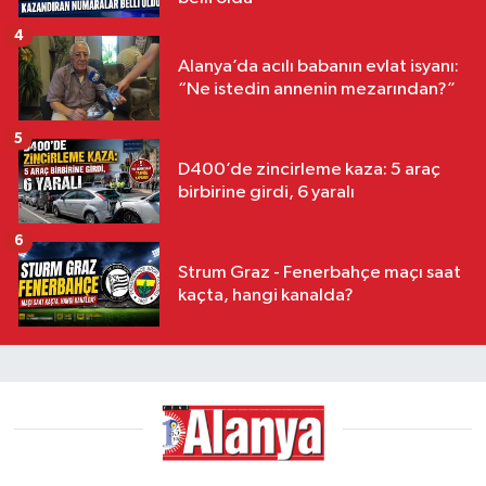
4
Alanya’da acılı babanın evlat isyanı:
“Ne istedin annenin mezarından?”
5
D400’de zincirleme kaza: 5 araç
birbirine girdi, 6 yaralı
6
Strum Graz - Fenerbahçe maçı saat
kaçta, hangi kanalda?