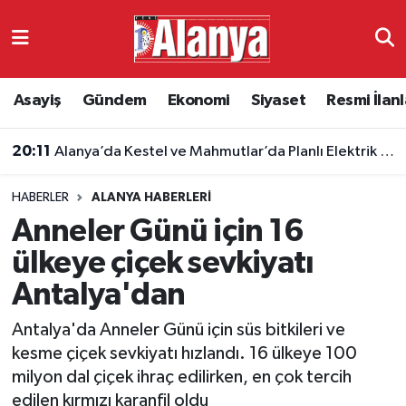
Asayiş
Antalya Nöbetçi Eczaneler
Asayiş
Gündem
Ekonomi
Siyaset
Resmi İlanl
Gündem
Antalya Hava Durumu
20:11
Alanya’da Kestel ve Mahmutlar’da Planlı Elektrik Kesintisi
Ekonomi
Antalya Namaz Vakitleri
HABERLER
ALANYA HABERLERI
Siyaset
Antalya Trafik Yoğunluk Haritası
Anneler Günü için 16
Resmi İlanlar
Süper Lig Puan Durumu ve Fikstür
ülkeye çiçek sevkiyatı
Antalya'dan
Alanyaspor
Tüm Manşetler
Antalya'da Anneler Günü için süs bitkileri ve
Turizm
Son Dakika Haberleri
kesme çiçek sevkiyatı hızlandı. 16 ülkeye 100
milyon dal çiçek ihraç edilirken, en çok tercih
E-Gazete
Haber Arşivi
edilen kırmızı karanfil oldu