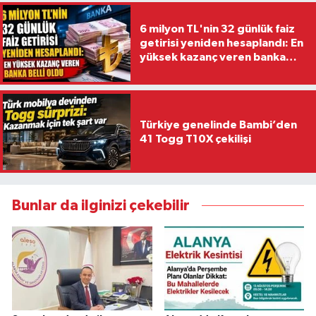
6 milyon TL'nin 32 günlük faiz
getirisi yeniden hesaplandı: En
yüksek kazanç veren banka
belli oldu
Türkiye genelinde Bambi’den
41 Togg T10X çekilişi
Bunlar da ilginizi çekebilir