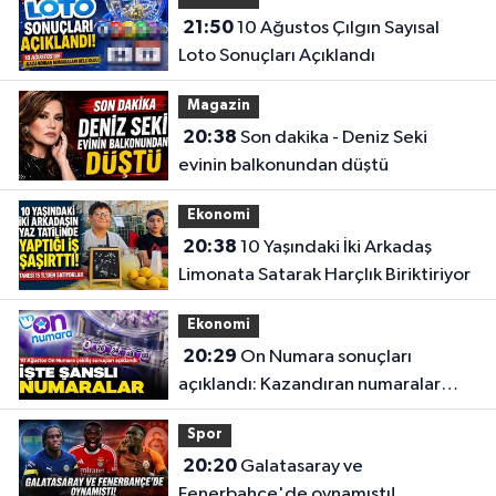
21:50
10 Ağustos Çılgın Sayısal
Loto Sonuçları Açıklandı
Magazin
20:38
Son dakika - Deniz Seki
evinin balkonundan düştü
Ekonomi
20:38
10 Yaşındaki İki Arkadaş
Limonata Satarak Harçlık Biriktiriyor
Ekonomi
20:29
On Numara sonuçları
açıklandı: Kazandıran numaralar
belli oldu
Spor
20:20
Galatasaray ve
Fenerbahçe'de oynamıştı!