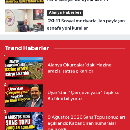
Bruma'dan sürpriz Türkiye kararı
Alanya Haberleri
20:11
Sosyal medyada ilan paylaşan
esnafa yeni kurallar
Trend Haberler
1
Alanya Okurcalar'daki Hazine
arazisi satışa çıkarıldı
2
Uyar'dan "Çerçeve yasa" tepkisi:
Bu filmi biliyoruz
3
9 Ağustos 2026 Şans Topu sonuçları
açıklandı: Kazandıran numaralar
belli oldu