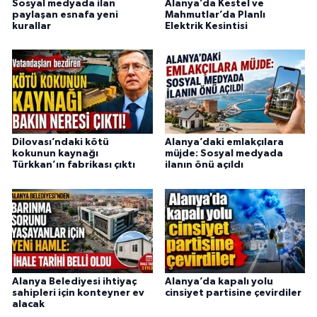
Sosyal medyada ilan
Alanya’da Kestel ve
paylaşan esnafa yeni
Mahmutlar’da Planlı
kurallar
Elektrik Kesintisi
Dilovası’ndaki kötü
Alanya’daki emlakçılara
kokunun kaynağı
müjde: Sosyal medyada
Türkkan’ın fabrikası çıktı
ilanın önü açıldı
Alanya Belediyesi ihtiyaç
Alanya’da kapalı yolu
sahipleri için konteyner ev
cinsiyet partisine çevirdiler
alacak