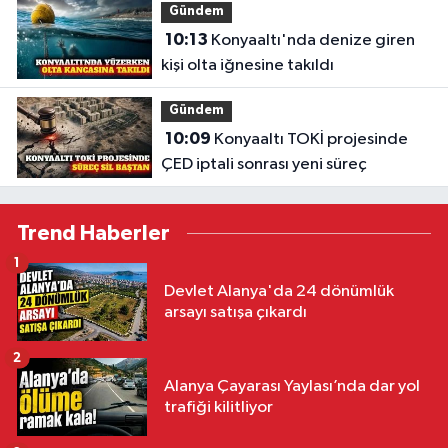
Gündem
10:13
Konyaaltı'nda denize giren
kişi olta iğnesine takıldı
Gündem
10:09
Konyaaltı TOKİ projesinde
ÇED iptali sonrası yeni süreç
Trend Haberler
1
Devlet Alanya'da 24 dönümlük
arsayı satışa çıkardı
2
Alanya Çayarası Yaylası’nda dar yol
trafiği kilitliyor