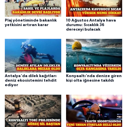
Plaj yönetiminde bakanlık
10 Ağustos Antalya hava
yetkisini artıran karar
durumu: Sıcaklık 36
dereceyi bulacak
Antalya'da dilek kağıtları
Konyaaltı'nda denize giren
deniz ekosistemini tehdit
kişi olta iğnesine takıldı
ediyor