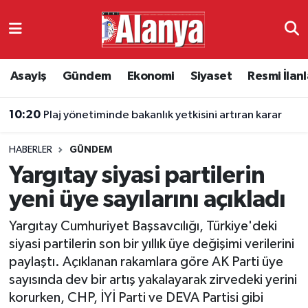
Asayiş
Antalya Nöbetçi Eczaneler
Asayiş
Gündem
Ekonomi
Siyaset
Resmi İlanl
Gündem
Antalya Hava Durumu
10:20
Plaj yönetiminde bakanlık yetkisini artıran karar
Ekonomi
Antalya Namaz Vakitleri
HABERLER
GÜNDEM
Siyaset
Antalya Trafik Yoğunluk Haritası
Yargıtay siyasi partilerin
Resmi İlanlar
Süper Lig Puan Durumu ve Fikstür
yeni üye sayılarını açıkladı
Yargıtay Cumhuriyet Başsavcılığı, Türkiye'deki
Alanyaspor
Tüm Manşetler
siyasi partilerin son bir yıllık üye değişimi verilerini
paylaştı. Açıklanan rakamlara göre AK Parti üye
Turizm
Son Dakika Haberleri
sayısında dev bir artış yakalayarak zirvedeki yerini
korurken, CHP, İYİ Parti ve DEVA Partisi gibi
E-Gazete
Haber Arşivi