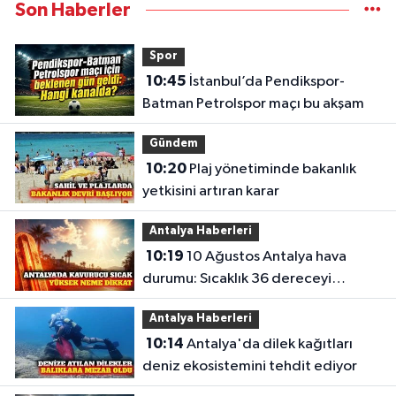
Son Haberler
Spor
10:45
İstanbul’da Pendikspor-
Batman Petrolspor maçı bu akşam
Gündem
10:20
Plaj yönetiminde bakanlık
yetkisini artıran karar
Antalya Haberleri
10:19
10 Ağustos Antalya hava
durumu: Sıcaklık 36 dereceyi
bulacak
Antalya Haberleri
10:14
Antalya'da dilek kağıtları
deniz ekosistemini tehdit ediyor