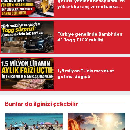
getirisi yeniden hesaplandı: En
yüksek kazanç veren banka
belli oldu
Türkiye genelinde Bambi’den
41 Togg T10X çekilişi
1,5 milyon TL’nin mevduat
getirisi değişti
Bunlar da ilginizi çekebilir