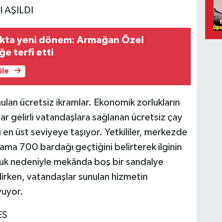
 AŞILDI
lıkta yeni dönem: Armağan Özel
e terfi etti
üle
nulan ücretsiz ikramlar. Ekonomik zorlukların
 gelirli vatandaşlara sağlanan ücretsiz çay
ı en üst seviyeye taşıyor. Yetkililer, merkezde
lama 700 bardağı geçtiğini belirterek ilginin
luk nedeniyle mekânda boş bir sandalye
irken, vatandaşlar sunulan hizmetin
yuyor.
ES