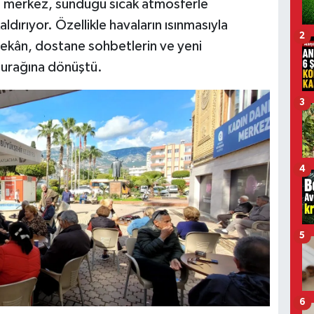
n merkez, sunduğu sıcak atmosferle
kaldırıyor. Özellikle havaların ısınmasıyla
2
mekân, dostane sohbetlerin ve yeni
 durağına dönüştü.
3
4
5
6