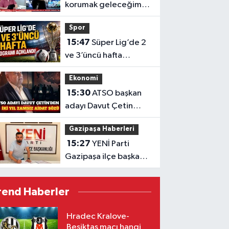
korumak geleceğimizi
korumaktır"
Spor
15:47
Süper Lig’de 2
ve 3’üncü hafta
programı açıklandı
Ekonomi
15:30
ATSO başkan
adayı Davut Çetin
Kepez'de seçim
Gazipaşa Haberleri
ofisini açtı
15:27
YENİ Parti
Gazipaşa ilçe başkanı
ifadeye çağırıldı
rend Haberler
Hradec Kralove-
Beşiktaş maçı hangi