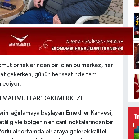
somut örneklerinden biri olan bu merkez, her
kkat çekerken, günün her saatinde tam
 ediyor.
N MAHMUTLAR’DAKİ MERKEZİ
firlerini ağırlamaya başlayan Emekliler Kahvesi,
T
liliğiyle bölgenin en canlı noktalarından biri
1
rlu bir ortamda bir araya gelerek kaliteli