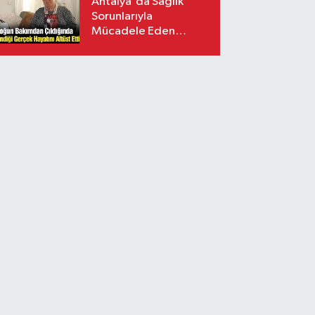
Antalya'da Sağlık
Sorunlarıyla
Mücadele Eden
Kadından Destek
Çağrısı