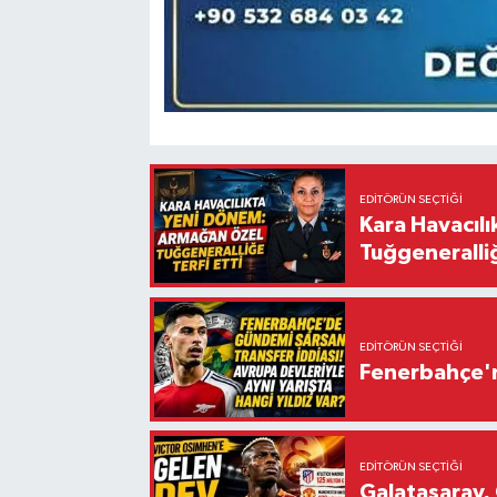
EDITÖRÜN SEÇTIĞI
Kara Havacıl
Tuğgeneralliğ
EDITÖRÜN SEÇTIĞI
Fenerbahçe'n
EDITÖRÜN SEÇTIĞI
Galatasaray, 