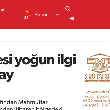
por
Alanya
°
31
i yoğun ilgi
çay
rafından Mahmutlar
günden itibaren bölgedeki