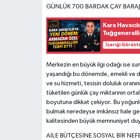
​GÜNLÜK 700 BARDAK ÇAY BARAJI
Kara Havacı
Tuğgeneralliğ
İçeriği Görünt
​Merkezin en büyük ilgi odağı ise su
yaşandığı bu dönemde, emekli ve dar
ve su hizmeti, tesisin doluluk oranın
tüketilen günlük çay miktarının orta
boyutuna dikkat çekiyor. Bu yoğun
bulmak neredeyse imkânsız hale gel
kalitesinden büyük memnuniyet du
​AİLE BÜTÇESİNE SOSYAL BİR NEF