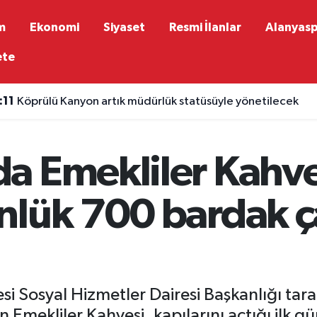
m
Ekonomi
Siyaset
Resmi İlanlar
Alanyas
ete
:11
Köprülü Kanyon artık müdürlük statüsüyle yönetilecek
a Emekliler Kahves
nlük 700 bardak 
i Sosyal Hizmetler Dairesi Başkanlığı ta
n Emekliler Kahvesi, kapılarını açtığı ilk 