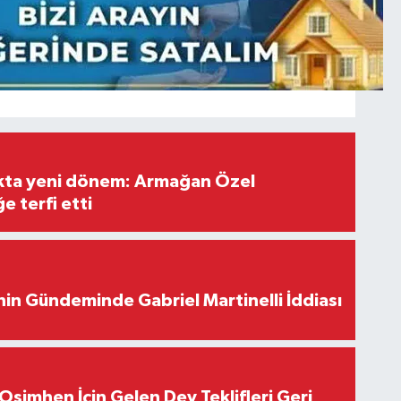
ıkta yeni dönem: Armağan Özel
e terfi etti
in Gündeminde Gabriel Martinelli İddiası
Osimhen İçin Gelen Dev Teklifleri Geri