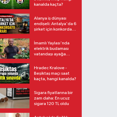
kanalda kaçta?
Alanya iş dünyası
endişeli: Antalya'da 6
şirket için konkordato
kararı
İmamlı Yaylası'nda
elektrik budaması
vatandaşı ayağa
kaldırdı
Hradec Kralove -
Beşiktaş maçı saat
kaçta, hangi kanalda?
Sigara fiyatlarına bir
zam daha: En ucuz
sigara 120 TL oldu