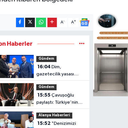
-
+
A
A
on Haberler
Gündem
16:04
Dim,
gazetecilik yasası
taslağını Bakan
Gündem
Gürlek'e sundu
15:55
Çavuşoğlu
paylaştı: Türkiye'nin
gurur tablosu ceyrek
Alanya Haberleri
asra sığdı
15:52
"Denizimizi