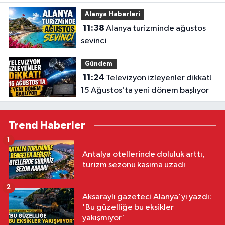
güç katacak
Alanya Haberleri
11:38
Alanya turizminde ağustos
sevinci
Gündem
11:24
Televizyon izleyenler dikkat!
15 Ağustos’ta yeni dönem başlıyor
Trend Haberler
1
Antalya otellerinde doluluk arttı,
turizm sezonu kasıma uzadı
2
Aksaraylı gazeteci Alanya'yı yazdı:
'Bu güzelliğe bu eksikler
yakışmıyor'