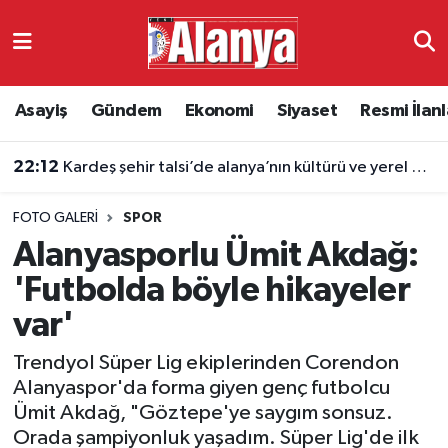
Asayiş
Antalya Nöbetçi Eczaneler
Asayiş
Gündem
Ekonomi
Siyaset
Resmi İlanl
Gündem
Antalya Hava Durumu
22:12
Kardeş şehir talsi’de alanya’nın kültürü ve yerel değerleri tanıtıldı
Ekonomi
Antalya Namaz Vakitleri
FOTO GALERI
SPOR
Siyaset
Antalya Trafik Yoğunluk Haritası
Alanyasporlu Ümit Akdağ:
Resmi İlanlar
Süper Lig Puan Durumu ve Fikstür
'Futbolda böyle hikayeler
var'
Alanyaspor
Tüm Manşetler
Trendyol Süper Lig ekiplerinden Corendon
Turizm
Son Dakika Haberleri
Alanyaspor'da forma giyen genç futbolcu
Ümit Akdağ, "Göztepe'ye saygım sonsuz.
E-Gazete
Haber Arşivi
Orada şampiyonluk yaşadım. Süper Lig'de ilk