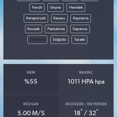
Ferizli
Geyve
Hendek
Karapürçek
Karasu
Kaynarca
Kocaali
Pamukova
Sapanca
Serdivan
Söğütlü
Taraklı
NEM
BASINÇ
%55
1011 HPA
hpa
RÜZGAR
EN DÜŞÜK / EN YÜKSEK
°
°
5.00 M/S
18
/ 32