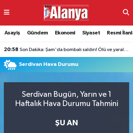
Asayiş
Antalya Nöbetçi Eczaneler
Asayiş
Gündem
Ekonomi
Siyaset
Resmi İlanl
Gündem
Antalya Hava Durumu
20:58
Son Dakika: Şam'da bombalı saldırı! Ölü ve yaralılar var
Ekonomi
Antalya Namaz Vakitleri
Serdivan Hava Durumu
Siyaset
Antalya Trafik Yoğunluk Haritası
Resmi İlanlar
Süper Lig Puan Durumu ve Fikstür
Serdivan Bugün, Yarın ve 1
Alanyaspor
Tüm Manşetler
Haftalık Hava Durumu Tahmini
Turizm
Son Dakika Haberleri
ŞU AN
E-Gazete
Haber Arşivi