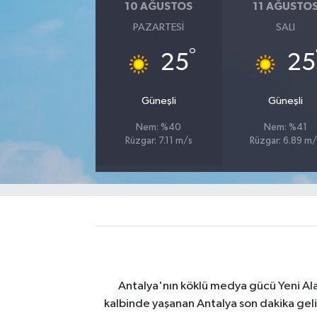
10 AĞUSTOS
11 AĞUSTO
PAZARTESI
SALI
°
25
25
Güneşli
Güneşli
Nem: %40
Nem: %41
Rüzgar: 7.11 m/s
Rüzgar: 6.89 m/
Antalya'nın köklü medya gücü Yeni Alany
kalbinde yaşanan Antalya son dakika geli