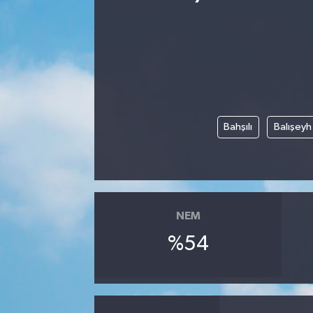
Bahşılı
Balışeyh
NEM
%54