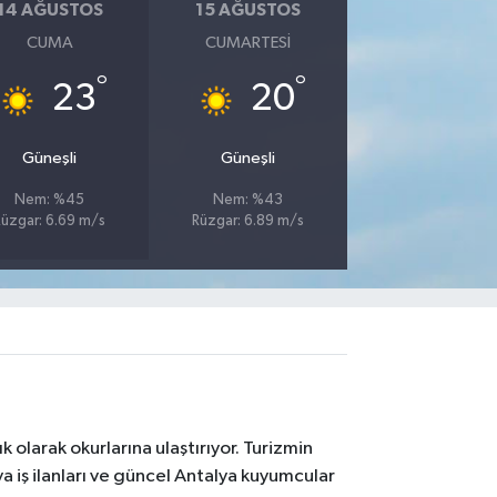
14 AĞUSTOS
15 AĞUSTOS
CUMA
CUMARTESI
°
°
23
20
Güneşli
Güneşli
Nem: %45
Nem: %43
Rüzgar: 6.69 m/s
Rüzgar: 6.89 m/s
 olarak okurlarına ulaştırıyor. Turizmin
 iş ilanları ve güncel Antalya kuyumcular