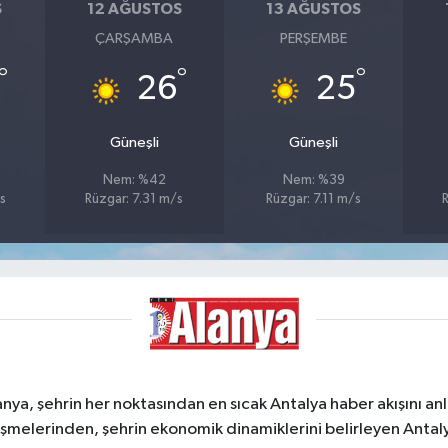
S
12 AĞUSTOS
13 AĞUSTOS
ÇARŞAMBA
PERŞEMBE
°
°
°
26
25
Güneşli
Güneşli
Nem: %42
Nem: %39
s
Rüzgar: 7.31 m/s
Rüzgar: 7.11 m/s
a, şehrin her noktasından en sıcak Antalya haber akışını anlık
şmelerinden, şehrin ekonomik dinamiklerini belirleyen Antalya