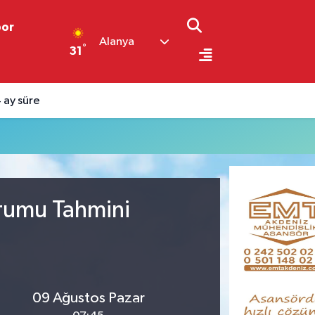
por
Alanya
°
31
 ay süre
urumu Tahmini
09 Ağustos Pazar