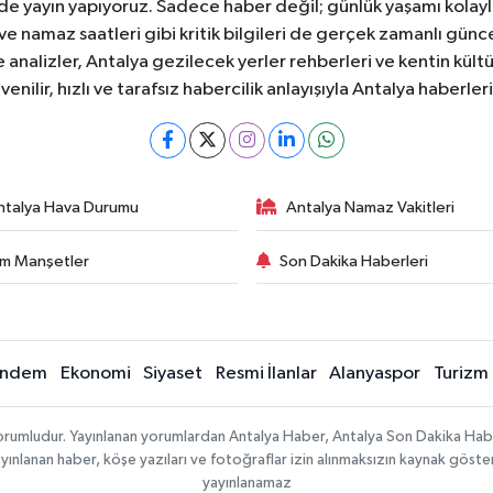
ede yayın yapıyoruz. Sadece haber değil; günlük yaşamı kolay
 ve namaz saatleri gibi kritik bilgileri de gerçek zamanlı gün
analizler, Antalya gezilecek yerler rehberleri ve kentin kültür
nilir, hızlı ve tarafsız habercilik anlayışıyla Antalya haberler
ntalya Hava Durumu
Antalya Namaz Vakitleri
m Manşetler
Son Dakika Haberleri
ndem
Ekonomi
Siyaset
Resmi İlanlar
Alanyaspor
Turizm
sorumludur. Yayınlanan yorumlardan Antalya Haber, Antalya Son Dakika Habe
e yayınlanan haber, köşe yazıları ve fotoğraflar izin alınmaksızın kaynak göst
yayınlanamaz