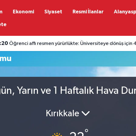
m
Ekonomi
Siyaset
Resmi İlanlar
Alanyas
ete
:20
Öğrenci affı resmen yürürlükte: Üniversiteye dönüş için 4
umu
gün, Yarın ve 1 Haftalık Hava D
Kırıkkale
°