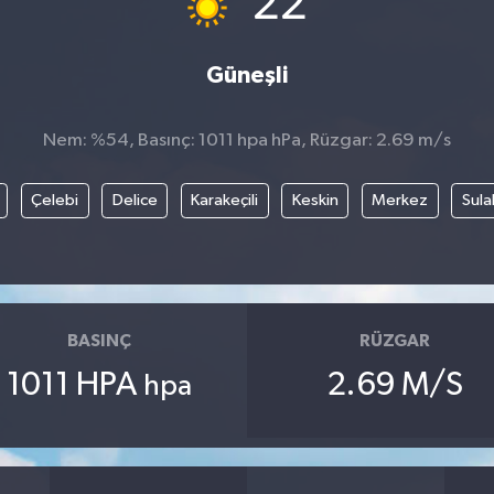
22
Güneşli
Nem: %54, Basınç: 1011 hpa hPa, Rüzgar: 2.69 m/s
Çelebi
Delice
Karakeçili
Keskin
Merkez
Sula
BASINÇ
RÜZGAR
1011 HPA
2.69 M/S
hpa