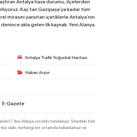
laştıran Antalya hava durumu, ilçelerden
celliyoruz. Kaş’tan Gazipaşa’ya kadar tüm
el mirasını yansıtan içeriklerle Antalya’nın
i denince akla gelen ilk kaynak: Yeni Alanya.
Antalya Trafik Yoğunluk Haritası
Haber Arşivi
E-Gazete
rleri | Yeni Alanya sorumlu tutulamaz. Sitedeki tüm
erilse dahi, herhangi bir ortamda kullanılamaz ve