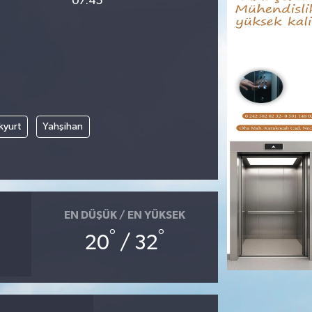
07:45
kyurt
Yahşihan
EN DÜŞÜK / EN YÜKSEK
°
°
20
/ 32