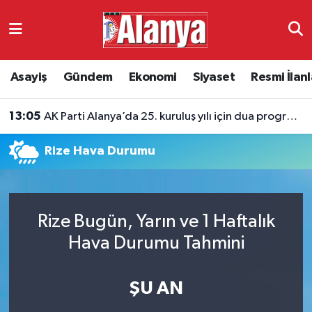
Asayiş
Antalya Nöbetçi Eczaneler
Asayiş
Gündem
Ekonomi
Siyaset
Resmi İlanl
Gündem
Antalya Hava Durumu
13:05
AK Parti Alanya’da 25. kuruluş yılı için dua programı
Ekonomi
Antalya Namaz Vakitleri
Rize Hava Durumu
Siyaset
Antalya Trafik Yoğunluk Haritası
Resmi İlanlar
Süper Lig Puan Durumu ve Fikstür
Rize Bugün, Yarın ve 1 Haftalık
Alanyaspor
Tüm Manşetler
Hava Durumu Tahmini
Turizm
Son Dakika Haberleri
ŞU AN
E-Gazete
Haber Arşivi