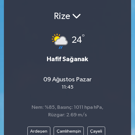
Rize
°
24
Hafif Sağanak
09 Ağustos Pazar
11:45
Nem: %85, Basınç: 1011 hpa hPa,
Rüzgar: 2.69 m/s
Ardeşen
Çamlıhemşin
Çayeli