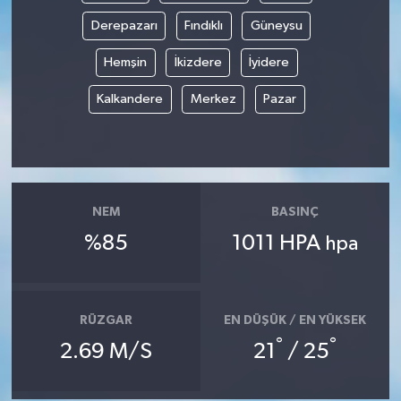
Derepazarı
Fındıklı
Güneysu
Hemşin
İkizdere
İyidere
Kalkandere
Merkez
Pazar
NEM
BASINÇ
%85
1011 HPA
hpa
RÜZGAR
EN DÜŞÜK / EN YÜKSEK
°
°
2.69 M/S
21
/ 25