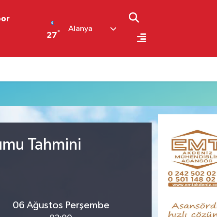
por
Alanya
°
27
rumu Tahmini
06 Ağustos Perşembe