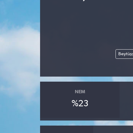
Beytüş
NEM
%23