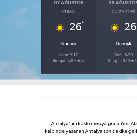
07 AĞUSTOS
08 AĞUSTO
CUMA
CUMARTESI
°
26
26
Güneşli
Güneşli
Nem: %17
Nem: %20
Rüzgar: 4.89 m/s
Rüzgar: 6.19 m/
Antalya'nın köklü medya gücü Yeni Alany
kalbinde yaşanan Antalya son dakika geli