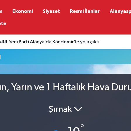
m
Ekonomi
Siyaset
Resmi İlanlar
Alanyas
ete
:34
Yeni Parti Alanya’da Kandemir’le yola çıktı
u
n, Yarın ve 1 Haftalık Hava Du
Şırnak
°