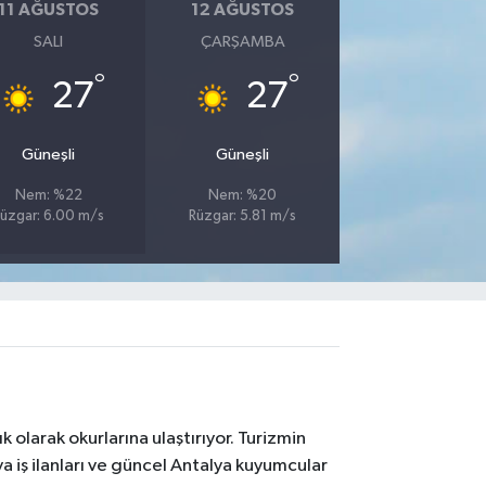
11 AĞUSTOS
12 AĞUSTOS
SALI
ÇARŞAMBA
°
°
27
27
Güneşli
Güneşli
Nem: %22
Nem: %20
üzgar: 6.00 m/s
Rüzgar: 5.81 m/s
 olarak okurlarına ulaştırıyor. Turizmin
 iş ilanları ve güncel Antalya kuyumcular