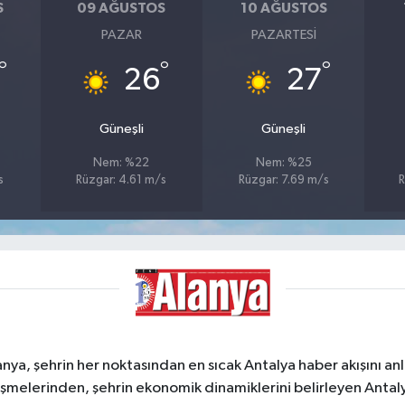
S
09 AĞUSTOS
10 AĞUSTOS
PAZAR
PAZARTESI
°
°
°
26
27
Güneşli
Güneşli
Nem: %22
Nem: %25
s
Rüzgar: 4.61 m/s
Rüzgar: 7.69 m/s
R
a, şehrin her noktasından en sıcak Antalya haber akışını anlık
şmelerinden, şehrin ekonomik dinamiklerini belirleyen Antalya