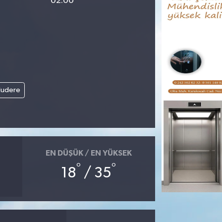
02:00
ludere
EN DÜŞÜK / EN YÜKSEK
°
°
18
/ 35