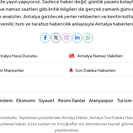
ede yayın yapıyoruz. Sadece haber değil; günlük yaşamı kolay
 ve namaz saatleri gibi kritik bilgileri de gerçek zamanlı gün
analizler, Antalya gezilecek yerler rehberleri ve kentin kültür
nilir, hızlı ve tarafsız habercilik anlayışıyla Antalya haberler
ntalya Hava Durumu
Antalya Namaz Vakitleri
m Manşetler
Son Dakika Haberleri
ndem
Ekonomi
Siyaset
Resmi İlanlar
Alanyaspor
Turizm
sorumludur. Yayınlanan yorumlardan Antalya Haber, Antalya Son Dakika Habe
e yayınlanan haber, köşe yazıları ve fotoğraflar izin alınmaksızın kaynak göst
yayınlanamaz