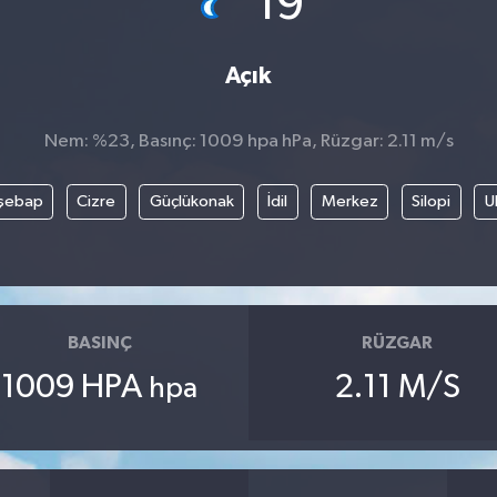
19
Açık
Nem: %23, Basınç: 1009 hpa hPa, Rüzgar: 2.11 m/s
şebap
Cizre
Güçlükonak
İdil
Merkez
Silopi
U
BASINÇ
RÜZGAR
1009 HPA
2.11 M/S
hpa