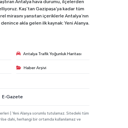
laştıran Antalya hava durumu, ilçelerden
celliyoruz. Kaş’tan Gazipaşa’ya kadar tüm
el mirasını yansıtan içeriklerle Antalya’nın
i denince akla gelen ilk kaynak: Yeni Alanya.
Antalya Trafik Yoğunluk Haritası
Haber Arşivi
E-Gazete
rleri | Yeni Alanya sorumlu tutulamaz. Sitedeki tüm
erilse dahi, herhangi bir ortamda kullanılamaz ve