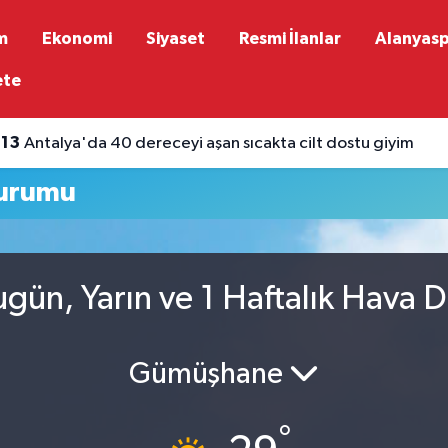
m
Ekonomi
Siyaset
Resmi İlanlar
Alanyas
ete
:13
Antalya'da 40 dereceyi aşan sıcakta cilt dostu giyim
urumu
ün, Yarın ve 1 Haftalık Hava 
Gümüşhane
°