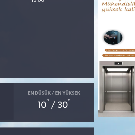
13:00
EN DÜŞÜK / EN YÜKSEK
°
°
10
/ 30