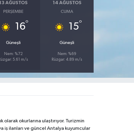
13 AĞUSTOS
14 AĞUSTOS
PERŞEMBE
CUMA
°
°
16
15
Güneşli
Güneşli
Nem: %72
Nem: %69
Rüzgar: 5.61 m/s
Rüzgar: 4.89 m/s
 olarak okurlarına ulaştırıyor. Turizmin
 iş ilanları ve güncel Antalya kuyumcular