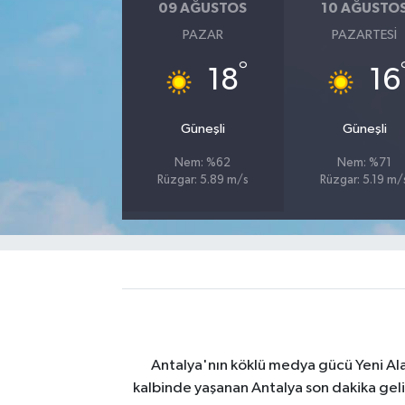
09 AĞUSTOS
10 AĞUSTO
PAZAR
PAZARTESI
°
18
16
Güneşli
Güneşli
Nem: %62
Nem: %71
Rüzgar: 5.89 m/s
Rüzgar: 5.19 m/
Antalya'nın köklü medya gücü Yeni Alany
kalbinde yaşanan Antalya son dakika geli