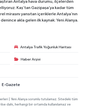
laştıran Antalya hava durumu, ilçelerden
celliyoruz. Kaş’tan Gazipaşa’ya kadar tüm
el mirasını yansıtan içeriklerle Antalya’nın
i denince akla gelen ilk kaynak: Yeni Alanya.
Antalya Trafik Yoğunluk Haritası
Haber Arşivi
E-Gazete
rleri | Yeni Alanya sorumlu tutulamaz. Sitedeki tüm
erilse dahi, herhangi bir ortamda kullanılamaz ve