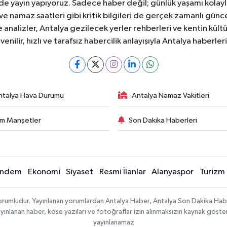
ede yayın yapıyoruz. Sadece haber değil; günlük yaşamı kolay
 ve namaz saatleri gibi kritik bilgileri de gerçek zamanlı gün
analizler, Antalya gezilecek yerler rehberleri ve kentin kültür
nilir, hızlı ve tarafsız habercilik anlayışıyla Antalya haberler
ntalya Hava Durumu
Antalya Namaz Vakitleri
m Manşetler
Son Dakika Haberleri
ndem
Ekonomi
Siyaset
Resmi İlanlar
Alanyaspor
Turizm
sorumludur. Yayınlanan yorumlardan Antalya Haber, Antalya Son Dakika Habe
e yayınlanan haber, köşe yazıları ve fotoğraflar izin alınmaksızın kaynak göst
yayınlanamaz