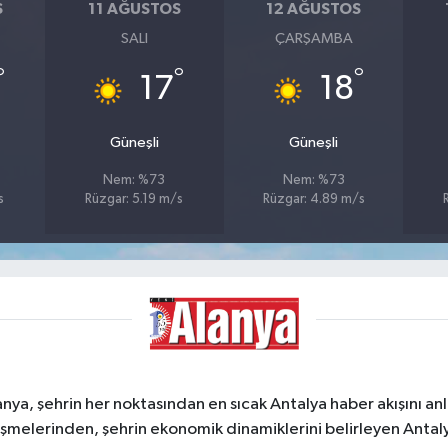
S
11 AĞUSTOS
12 AĞUSTOS
SALI
ÇARŞAMBA
°
°
°
17
18
Güneşli
Güneşli
Nem: %73
Nem: %73
s
Rüzgar: 5.19 m/s
Rüzgar: 4.89 m/s
a, şehrin her noktasından en sıcak Antalya haber akışını anlık
şmelerinden, şehrin ekonomik dinamiklerini belirleyen Antalya