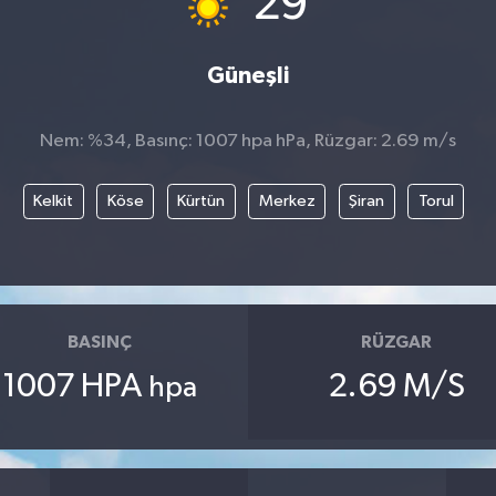
29
Güneşli
Nem: %34, Basınç: 1007 hpa hPa, Rüzgar: 2.69 m/s
Kelkit
Köse
Kürtün
Merkez
Şiran
Torul
BASINÇ
RÜZGAR
1007 HPA
2.69 M/S
hpa