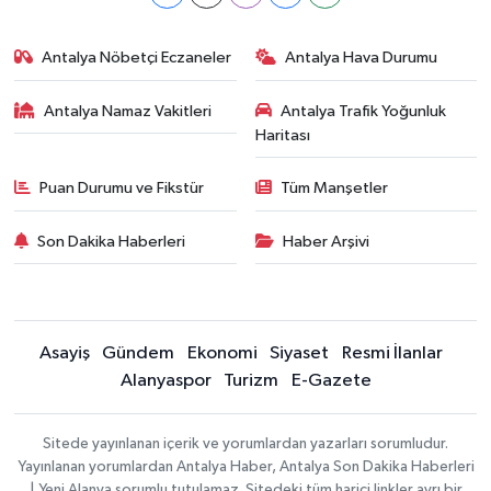
Antalya Nöbetçi Eczaneler
Antalya Hava Durumu
Antalya Namaz Vakitleri
Antalya Trafik Yoğunluk
Haritası
Puan Durumu ve Fikstür
Tüm Manşetler
Son Dakika Haberleri
Haber Arşivi
Asayiş
Gündem
Ekonomi
Siyaset
Resmi İlanlar
Alanyaspor
Turizm
E-Gazete
Sitede yayınlanan içerik ve yorumlardan yazarları sorumludur.
Yayınlanan yorumlardan Antalya Haber, Antalya Son Dakika Haberleri
| Yeni Alanya sorumlu tutulamaz. Sitedeki tüm harici linkler ayrı bir