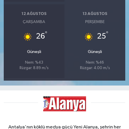
12 AĞUSTOS
13 AĞUSTOS
ÇARŞAMBA
PERŞEMBE
°
°
26
25
Güneşli
Güneşli
Nem: %43
Nem: %46
Rüzgar: 8.89 m/s
Rüzgar: 4.00 m/s
Antalya'nın köklü medya gücü Yeni Alanya, şehrin her