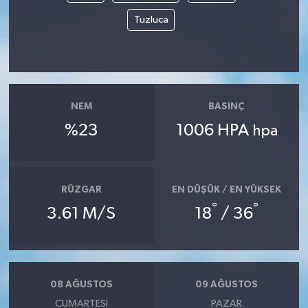
Tuzluca
NEM
BASINÇ
%23
1006 HPA
hpa
RÜZGAR
EN DÜŞÜK / EN YÜKSEK
°
°
3.61 M/S
18
/ 36
08 AĞUSTOS
09 AĞUSTOS
CUMARTESI
PAZAR