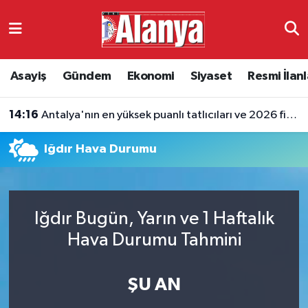
Asayiş
Antalya Nöbetçi Eczaneler
Asayiş
Gündem
Ekonomi
Siyaset
Resmi İlanl
Gündem
Antalya Hava Durumu
14:16
Antalya'nın en yüksek puanlı tatlıcıları ve 2026 fiyatları
Ekonomi
Antalya Namaz Vakitleri
Iğdır Hava Durumu
Siyaset
Antalya Trafik Yoğunluk Haritası
Resmi İlanlar
Süper Lig Puan Durumu ve Fikstür
Iğdır Bugün, Yarın ve 1 Haftalık
Alanyaspor
Tüm Manşetler
Hava Durumu Tahmini
Turizm
Son Dakika Haberleri
ŞU AN
E-Gazete
Haber Arşivi