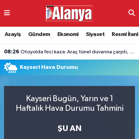
Asayiş
Antalya Nöbetçi Eczaneler
Asayiş
Gündem
Ekonomi
Siyaset
Resmi İlanl
Gündem
Antalya Hava Durumu
08:26
Otoyolda feci kaza: Araç tünel duvarına çarptı, 3 kişi hayatını kaybetti
Ekonomi
Antalya Namaz Vakitleri
Kayseri Hava Durumu
Siyaset
Antalya Trafik Yoğunluk Haritası
Resmi İlanlar
Süper Lig Puan Durumu ve Fikstür
Kayseri Bugün, Yarın ve 1
Alanyaspor
Tüm Manşetler
Haftalık Hava Durumu Tahmini
Turizm
Son Dakika Haberleri
ŞU AN
E-Gazete
Haber Arşivi