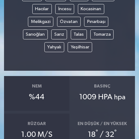
Hacılar
İncesu
Kocasinan
Melikgazi
Özvatan
Pınarbaşı
Sarıoğlan
Sarız
Talas
Tomarza
Yahyalı
Yeşilhisar
NEM
BASINÇ
%44
1009 HPA
hpa
RÜZGAR
EN DÜŞÜK / EN YÜKSEK
°
°
1.00 M/S
18
/ 32