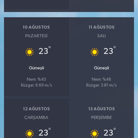
10 AĞUSTOS
11 AĞUSTOS
PAZARTESI
SALI
°
°
23
23
Güneşli
Güneşli
Nem: %45
Nem: %46
Rüzgar: 6.69 m/s
Rüzgar: 3.81 m/s
12 AĞUSTOS
13 AĞUSTOS
ÇARŞAMBA
PERŞEMBE
°
°
23
23