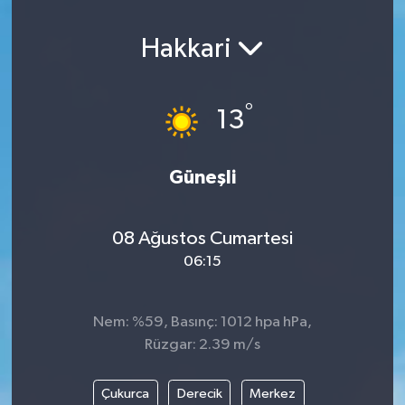
Hakkari
°
13
Güneşli
08 Ağustos Cumartesi
06:15
Nem: %59, Basınç: 1012 hpa hPa,
Rüzgar: 2.39 m/s
Çukurca
Derecik
Merkez