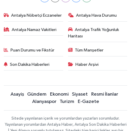
Antalya Nöbetçi Eczaneler
Antalya Hava Durumu
Antalya Namaz Vakitleri
Antalya Trafik Yoğunluk
Haritası
Puan Durumu ve Fikstür
Tüm Manşetler
Son Dakika Haberleri
Haber Arşivi
Asayiş
Gündem
Ekonomi
Siyaset
Resmi İlanlar
Alanyaspor
Turizm
E-Gazete
Sitede yayınlanan içerik ve yorumlardan yazarları sorumludur.
Yayınlanan yorumlardan Antalya Haber, Antalya Son Dakika Haberleri
| Yeni Alanya sorumlu tutulamaz. Sitedeki tüm harici linkler ayrı bir