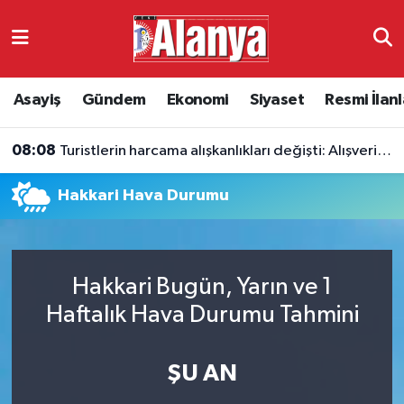
Asayiş
Antalya Nöbetçi Eczaneler
Asayiş
Gündem
Ekonomi
Siyaset
Resmi İlanl
Gündem
Antalya Hava Durumu
08:08
Turistlerin harcama alışkanlıkları değişti: Alışveriş düştü
Ekonomi
Antalya Namaz Vakitleri
Hakkari Hava Durumu
Siyaset
Antalya Trafik Yoğunluk Haritası
Resmi İlanlar
Süper Lig Puan Durumu ve Fikstür
Hakkari Bugün, Yarın ve 1
Alanyaspor
Tüm Manşetler
Haftalık Hava Durumu Tahmini
Turizm
Son Dakika Haberleri
ŞU AN
E-Gazete
Haber Arşivi