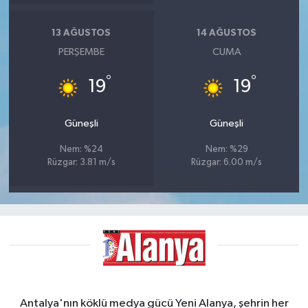
13 AĞUSTOS
14 AĞUSTOS
PERŞEMBE
CUMA
°
°
19
19
Güneşli
Güneşli
Nem: %24
Nem: %29
Rüzgar: 3.81 m/s
Rüzgar: 6.00 m/s
Antalya'nın köklü medya gücü Yeni Alanya, şehrin her