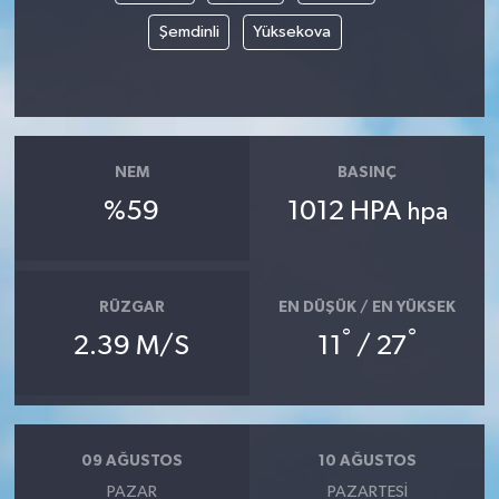
Şemdinli
Yüksekova
NEM
BASINÇ
%59
1012 HPA
hpa
RÜZGAR
EN DÜŞÜK / EN YÜKSEK
°
°
2.39 M/S
11
/ 27
09 AĞUSTOS
10 AĞUSTOS
PAZAR
PAZARTESI