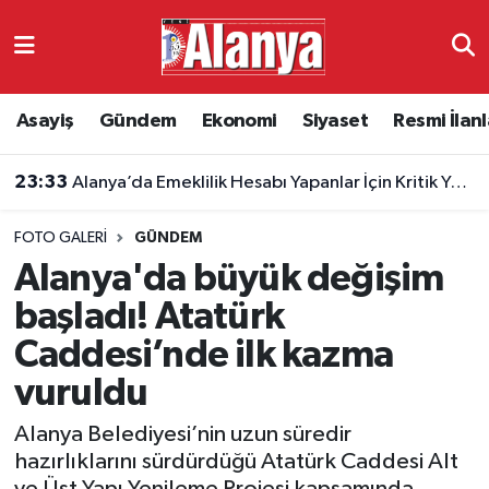
Asayiş
Antalya Nöbetçi Eczaneler
Asayiş
Gündem
Ekonomi
Siyaset
Resmi İlanl
Gündem
Antalya Hava Durumu
23:33
Alanya’da Emeklilik Hesabı Yapanlar İçin Kritik Yaş Şartları
Ekonomi
Antalya Namaz Vakitleri
FOTO GALERI
GÜNDEM
Siyaset
Antalya Trafik Yoğunluk Haritası
Alanya'da büyük değişim
Resmi İlanlar
Süper Lig Puan Durumu ve Fikstür
başladı! Atatürk
Caddesi’nde ilk kazma
Alanyaspor
Tüm Manşetler
vuruldu
Turizm
Son Dakika Haberleri
Alanya Belediyesi’nin uzun süredir
hazırlıklarını sürdürdüğü Atatürk Caddesi Alt
E-Gazete
Haber Arşivi