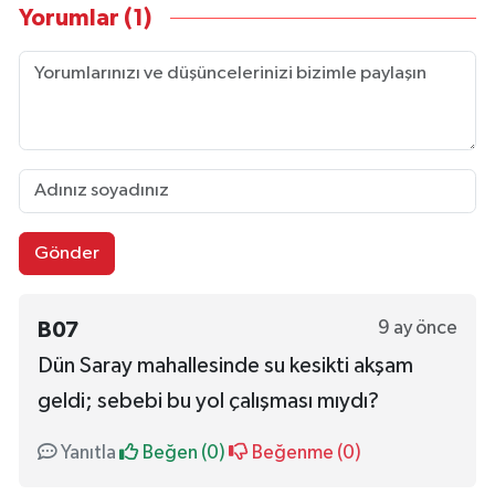
Yorumlar (1)
Gönder
9 ay önce
B07
Dün Saray mahallesinde su kesikti akşam
geldi; sebebi bu yol çalışması mıydı?
Yanıtla
Beğen (
0
)
Beğenme (
0
)