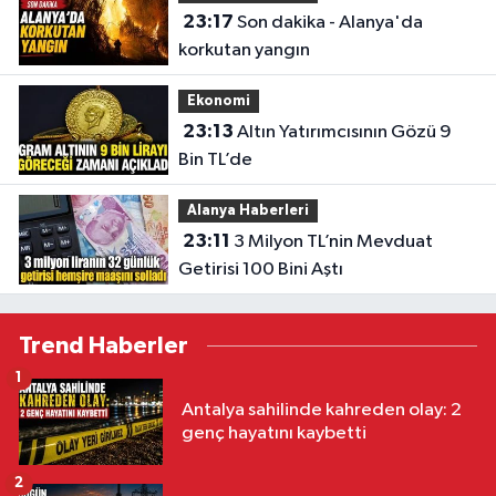
23:17
Son dakika - Alanya'da
korkutan yangın
Ekonomi
23:13
Altın Yatırımcısının Gözü 9
Bin TL’de
Alanya Haberleri
23:11
3 Milyon TL’nin Mevduat
Getirisi 100 Bini Aştı
Trend Haberler
1
Antalya sahilinde kahreden olay: 2
genç hayatını kaybetti
2