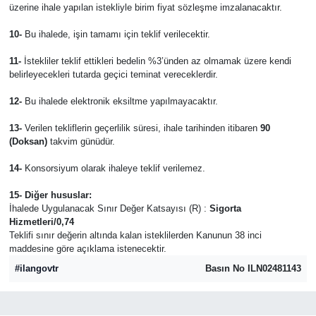
üzerine ihale yapılan istekliyle birim fiyat sözleşme imzalanacaktır.
10-
Bu ihalede, işin tamamı için teklif verilecektir.
11-
İstekliler teklif ettikleri bedelin %3’ünden az olmamak üzere kendi
belirleyecekleri tutarda geçici teminat vereceklerdir.
12-
Bu ihalede elektronik eksiltme yapılmayacaktır.
13-
Verilen tekliflerin geçerlilik süresi, ihale tarihinden itibaren
90
(Doksan)
takvim günüdür.
14-
Konsorsiyum olarak ihaleye teklif verilemez.
15- Diğer hususlar:
İhalede Uygulanacak Sınır Değer Katsayısı (R) :
Sigorta
Hizmetleri/0,74
Teklifi sınır değerin altında kalan isteklilerden Kanunun 38 inci
maddesine göre açıklama istenecektir.
#ilangovtr
Basın No ILN02481143