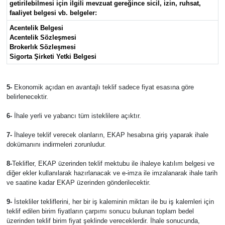
getirilebilmesi için ilgili mevzuat gereğince sicil, izin, ruhsat,
faaliyet belgesi vb. belgeler:
Acentelik Belgesi
Acentelik Sözleşmesi
Brokerlık Sözleşmesi
Sigorta Şirketi Yetki Belgesi
5-
Ekonomik açıdan en avantajlı teklif sadece fiyat esasına göre
belirlenecektir.
6-
İhale yerli ve yabancı tüm isteklilere açıktır.
7-
İhaleye teklif verecek olanların, EKAP hesabına giriş yaparak ihale
dokümanını indirmeleri zorunludur.
8-
Teklifler, EKAP üzerinden teklif mektubu ile ihaleye katılım belgesi ve
diğer ekler kullanılarak hazırlanacak ve e-imza ile imzalanarak ihale tarih
ve saatine kadar EKAP üzerinden gönderilecektir.
9-
İstekliler tekliflerini, her bir iş kaleminin miktarı ile bu iş kalemleri için
teklif edilen birim fiyatların çarpımı sonucu bulunan toplam bedel
üzerinden teklif birim fiyat şeklinde vereceklerdir. İhale sonucunda,