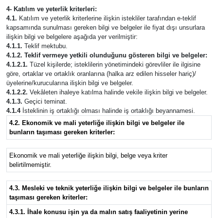
4- Katılım ve yeterlik kriterleri:
4.1.
Katılım ve yeterlik kriterlerine ilişkin istekliler tarafından e-teklif
kapsamında sunulması gereken bilgi ve belgeler ile fiyat dışı unsurlara
ilişkin bilgi ve belgelere aşağıda yer verilmiştir:
4.1.1.
Teklif mektubu.
4.1.2. Teklif vermeye yetkili olunduğunu gösteren bilgi ve belgeler:
4.1.2.1.
Tüzel kişilerde; isteklilerin yönetimindeki görevliler ile ilgisine
göre, ortaklar ve ortaklık oranlarına (halka arz edilen hisseler hariç)/
üyelerine/kurucularına ilişkin bilgi ve belgeler.
4.1.2.2.
Vekâleten ihaleye katılma halinde vekile ilişkin bilgi ve belgeler.
4.1.3.
Geçici teminat.
4.1.4
İsteklinin iş ortaklığı olması halinde iş ortaklığı beyannamesi.
4.2. Ekonomik ve mali yeterliğe ilişkin bilgi ve belgeler ile
bunların taşıması gereken kriterler:
Ekonomik ve mali yeterliğe ilişkin bilgi, belge veya kriter
belirtilmemiştir.
4.3. Mesleki ve teknik yeterliğe ilişkin bilgi ve belgeler ile bunların
taşıması gereken kriterler:
4.3.1. İhale konusu işin ya da malın satış faaliyetinin yerine