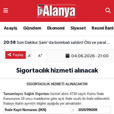
Asayiş
Antalya Nöbetçi Eczaneler
Asayiş
Gündem
Ekonomi
Siyaset
Resmi İlanl
Gündem
Antalya Hava Durumu
20:58
Son Dakika: Şam'da bombalı saldırı! Ölü ve yaralılar var
Ekonomi
Antalya Namaz Vakitleri
Paylaş
-
+
04.06.2026 - 21:00
A
A
Siyaset
Antalya Trafik Yoğunluk Haritası
Sigortacılık hizmeti alınacak
Resmi İlanlar
Süper Lig Puan Durumu ve Fikstür
Alanyaspor
Tüm Manşetler
SİGORTACILIK HİZMETİ ALINACAKTIR
Tamamlayıcı Sağlık Sigortası
hizmet alımı 4734 sayılı Kamu İhale
Turizm
Son Dakika Haberleri
Kanununun 19 uncu maddesine göre açık ihale usulü ile ihale edilecektir.
İhaleye ilişkin ayrıntılı bilgiler aşağıda yer almaktadır:
İhale Kayıt Numarası (İKN)
:
2026/996008
E-Gazete
Haber Arşivi