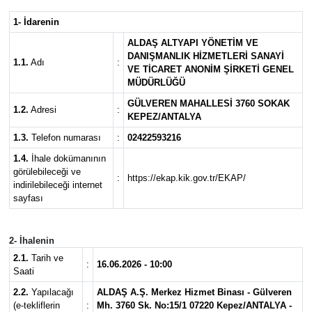
1- İdarenin
ALDAŞ ALTYAPI YÖNETİM VE
DANIŞMANLIK HİZMETLERİ SANAYİ
1.1.
Adı
:
VE TİCARET ANONİM ŞİRKETİ GENEL
MÜDÜRLÜĞÜ
GÜLVEREN MAHALLESİ 3760 SOKAK
1.2.
Adresi
:
KEPEZ/ANTALYA
1.3.
Telefon numarası
:
02422593216
1.4.
İhale dokümanının
görülebileceği ve
:
https://ekap.kik.gov.tr/EKAP/
indirilebileceği internet
sayfası
2- İhalenin
2.1.
Tarih ve
:
16.06.2026 - 10:00
Saati
2.2.
Yapılacağı
ALDAŞ A.Ş. Merkez Hizmet Binası - Gülveren
(e-tekliflerin
:
Mh. 3760 Sk. No:15/1 07220 Kepez/ANTALYA -