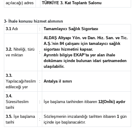
açılacağı) adres
TÜRKİYE 3. Kat Toplantı Salonu
3- İhale konusu hizmet alımının
3.1
Adı
:
Tamamlayıcı Sağlık Sigortası
ALDAŞ Altyapı Yön. ve Dan. Hiz. San. ve Tic.
A.Ş.'nin 84 çalışanı için tamalayıcı sağlık
3.2.
Niteliği, türü
sigortası hizmetini kapsar.
:
ve miktarı
Ayrıntılı bilgiye EKAP’ta yer alan ihale
dokümanı içinde bulunan idari şartnameden
ulaşılabilir.
3.3.
Yapılacağı/teslim
:
Antalya il sınırı
edileceği yer
3.4.
Süresi/teslim
:
İşe başlama tarihinden itibaren
12(Onİki) aydır
tarihi
3.5.
İşe başlama
Sözleşmenin imzalandığı tarihten itibaren
1
gün
:
tarihi
içinde işe başlanacaktır.