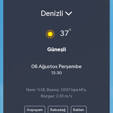
Denizli
°
37
Güneşli
06 Ağustos Perşembe
15:30
Nem: %18, Basınç: 1007 hpa hPa,
Rüzgar: 2.81 m/s
Acıpayam
Babadağ
Baklan