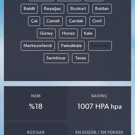
Bekilli
Beyağaç
Bozkurt
Buldan
Çal
Çameli
Çardak
Çivril
Güney
Honaz
Kale
Merkezefendi
Pamukkale
Sarayköy
Serinhisar
Tavas
NEM
BASINÇ
%18
1007 HPA
hpa
RÜZGAR
EN DÜŞÜK / EN YÜKSEK