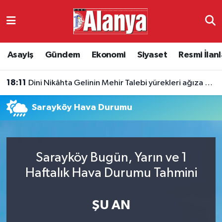
Asayiş
Antalya Nöbetçi Eczaneler
Asayiş
Gündem
Ekonomi
Siyaset
Resmi İlanl
Gündem
Antalya Hava Durumu
18:11
Dini Nikâhta Gelinin Mehir Talebi yürekleri ağıza getirdi
Ekonomi
Antalya Namaz Vakitleri
Sarayköy Hava Durumu
Siyaset
Antalya Trafik Yoğunluk Haritası
Resmi İlanlar
Süper Lig Puan Durumu ve Fikstür
Sarayköy Bugün, Yarın ve 1
Alanyaspor
Tüm Manşetler
Haftalık Hava Durumu Tahmini
Turizm
Son Dakika Haberleri
ŞU AN
E-Gazete
Haber Arşivi