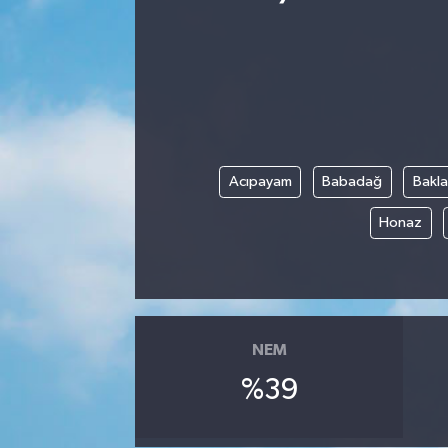
Acıpayam
Babadağ
Bakl
Honaz
NEM
%39