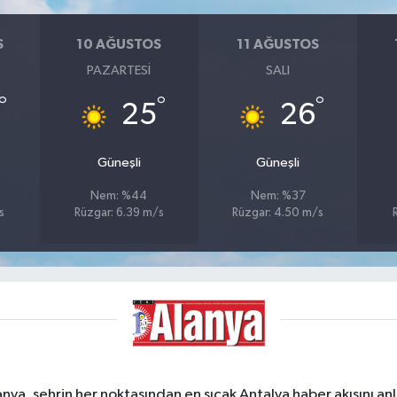
S
10 AĞUSTOS
11 AĞUSTOS
PAZARTESI
SALI
°
°
°
25
26
Güneşli
Güneşli
Nem: %44
Nem: %37
s
Rüzgar: 6.39 m/s
Rüzgar: 4.50 m/s
a, şehrin her noktasından en sıcak Antalya haber akışını anlık