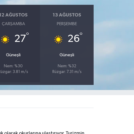
12 AĞUSTOS
13 AĞUSTOS
ÇARŞAMBA
PERŞEMBE
°
°
27
26
Güneşli
Güneşli
Nem: %30
Nem: %32
Rüzgar: 3.81 m/s
Rüzgar: 7.31 m/s
 olarak okurlarına ulaştırıyor. Turizmin