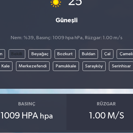
25
Güneşli
Nem: %39, Basınç: 1009 hpa hPa, Rüzgar: 1.00 m/s
an
Bekilli
Beyağaç
Bozkurt
Buldan
Çal
Çameli
Kale
Merkezefendi
Pamukkale
Sarayköy
Serinhisar
BASINÇ
RÜZGAR
1009 HPA
1.00 M/S
hpa