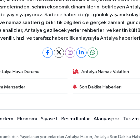
şmelerinden, şehrin ekonomik dinamiklerini belirleyen Antalya
ede yayın yapıyoruz. Sadece haber değil; günlük yaşamı kolay
 ve namaz saatleri gibi kritik bilgileri de gerçek zamanlı gün
analizler, Antalya gezilecek yerler rehberleri ve kentin kültür
nilir, hızlı ve tarafsız habercilik anlayışıyla Antalya haberler
ntalya Hava Durumu
Antalya Namaz Vakitleri
m Manşetler
Son Dakika Haberleri
ndem
Ekonomi
Siyaset
Resmi İlanlar
Alanyaspor
Turizm
sorumludur. Yayınlanan yorumlardan Antalya Haber, Antalya Son Dakika Habe