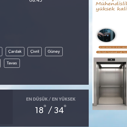
08:45
Çardak
Çivril
Güney
Tavas
EN DÜŞÜK / EN YÜKSEK
°
°
18
/ 34