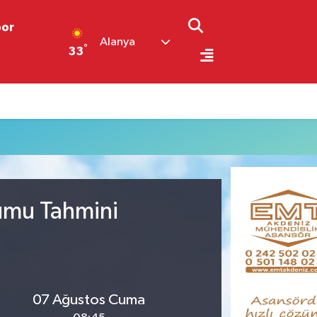
por
Alanya
°
33
rumu Tahmini
07 Ağustos Cuma