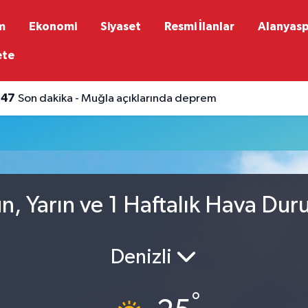
m
Ekonomi
Siyaset
Resmi İlanlar
Alanyas
ete
:47
Son dakika - Muğla açıklarında deprem
u
ün, Yarın ve 1 Haftalık Hava Du
Denizli
°