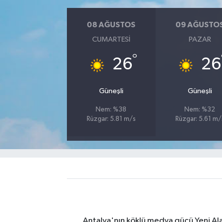
08 AĞUSTOS
09 AĞUSTO
CUMARTESI
PAZAR
°
26
26
Güneşli
Güneşli
Nem: %38
Nem: %32
Rüzgar: 5.81 m/s
Rüzgar: 5.61 m/
Antalya'nın köklü medya gücü Yeni Alany