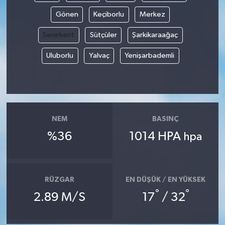
Gönen
Keçiborlu
Merkez
Senirkent
Sütçüler
Şarkikaraağaç
Uluborlu
Yalvaç
Yenişarbademli
NEM
BASINÇ
%36
1014 HPA
hpa
RÜZGAR
EN DÜŞÜK / EN YÜKSEK
°
°
2.89 M/S
17
/ 32