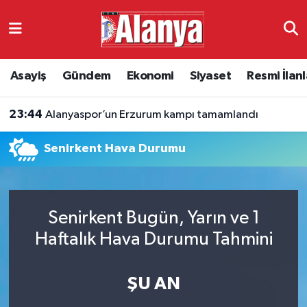
Asayiş
Antalya Nöbetçi Eczaneler
Asayiş
Gündem
Ekonomi
Siyaset
Resmi İlanl
Gündem
Antalya Hava Durumu
23:44
Alanyaspor’un Erzurum kampı tamamlandı
Ekonomi
Antalya Namaz Vakitleri
Senirkent Hava Durumu
Siyaset
Antalya Trafik Yoğunluk Haritası
Resmi İlanlar
Süper Lig Puan Durumu ve Fikstür
Senirkent Bugün, Yarın ve 1
Alanyaspor
Tüm Manşetler
Haftalık Hava Durumu Tahmini
Turizm
Son Dakika Haberleri
ŞU AN
E-Gazete
Haber Arşivi