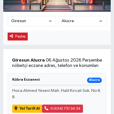
Paylaş
Giresun
Alucra
06 Ağustos 2026 Perşembe
nöbetçi eczane adres, telefon ve konumları
Kübra Eczanesi
Alucra
Hoca Ahmed Yesevi Mah. Halil Kırcalı Sok. No:6
B
Yol Tarifi Al
0 (454) 751 34 34