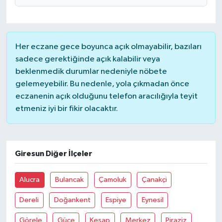
Her eczane gece boyunca açık olmayabilir, bazıları
sadece gerektiğinde açık kalabilir veya
beklenmedik durumlar nedeniyle nöbete
gelemeyebilir. Bu nedenle, yola çıkmadan önce
eczanenin açık olduğunu telefon aracılığıyla teyit
etmeniz iyi bir fikir olacaktır.
Giresun Diğer İlçeler
Alucra
Bulancak
Çamoluk
Çanakçi
Dereli
Doğankent
Espiye
Eynesil
Görele
Güce
Keşap
Merkez
Piraziz