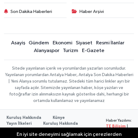
Son Dakika Haberleri
Haber Arşivi
Asayiş
Gündem
Ekonomi
Siyaset
Resmi İlanlar
Alanyaspor
Turizm
E-Gazete
Sitede yayınlanan içerik ve yorumlardan yazarları sorumludur.
Yayınlanan yorumlardan Antalya Haber, Antalya Son Dakika Haberleri
| Yeni Alanya sorumlu tutulamaz. Sitedeki tüm harici linkler ayrı bir
sayfada açılır. Sitemizde yayınlanan haber, köşe yazıları ve
fotoğraflar izin alınmaksızın kaynak gösterilse dahi, herhangi bir
ortamda kullanılamaz ve yayınlanamaz
Kuruluş Hakkında
Künye
Haber Yazılımı:
Yayın İlkeleri
Kuruluş Hakkında
TE Bilişim
|
Düzeltme Politikası
Veri Politikası
Copyright ©
En iyi site deneyimi sağlamak için çerezlerden
Kullanım Şartları