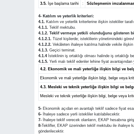
3.5.
İşe başlama tarihi
:
Sözleşmenin imzalanması
4- Katılım ve yeterlik kriterleri:
4.1.
Katılım ve yeterlik kriterlerine ilişkin istekliler tar
4.1.1.
Teklif mektubu.
4.1.2. Teklif vermeye yetkili olunduğunu gösteren bi
4.1.2.1.
Tüzel kişilerde; isteklilerin yönetimindeki görevli
4.1.2.2.
Vekâleten ihaleye katılma halinde vekile ilişkin b
4.1.3.
Geçici teminat.
4.1.4
İsteklinin iş ortaklığı olması halinde iş ortaklığı
4.1.5.
Yerli malı teklif edenler lehine fiyat avantajından
4.2. Ekonomik ve mali yeterliğe ilişkin bilgi ve belg
Ekonomik ve mali yeterliğe ilişkin bilgi, belge veya krite
4.3. Mesleki ve teknik yeterliğe ilişkin bilgi ve belg
Mesleki ve teknik yeterliğe ilişkin bilgi, belge veya krite
5-
Ekonomik açıdan en avantajlı teklif sadece fiyat esas
6-
İhaleye sadece yerli istekliler katılabilecektir.
7-
İhaleye teklif verecek olanların, EKAP hesabına giriş
8-
Teklifler, EKAP üzerinden teklif mektubu ile ihaleye 
gönderilecektir.