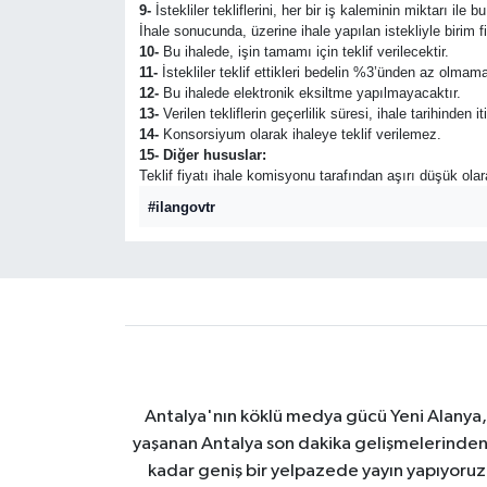
9-
İstekliler tekliflerini, her bir iş kaleminin miktarı ile
İhale sonucunda, üzerine ihale yapılan istekliyle birim 
10-
Bu ihalede, işin tamamı için teklif verilecektir.
11-
İstekliler teklif ettikleri bedelin %3’ünden az olmama
12-
Bu ihalede elektronik eksiltme yapılmayacaktır.
13-
Verilen tekliflerin geçerlilik süresi, ihale tarihinden i
14-
Konsorsiyum olarak ihaleye teklif verilemez.
15- Diğer hususlar:
Teklif fiyatı ihale komisyonu tarafından aşırı düşük ola
#ilangovtr
Antalya'nın köklü medya gücü Yeni Alanya, ş
yaşanan Antalya son dakika gelişmelerinden, 
kadar geniş bir yelpazede yayın yapıyoruz