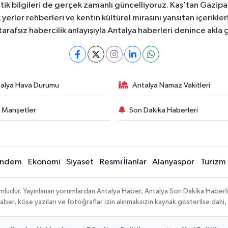
itik bilgileri de gerçek zamanlı güncelliyoruz. Kaş’tan Gazip
erler rehberleri ve kentin kültürel mirasını yansıtan içerikle
 tarafsız habercilik anlayışıyla Antalya haberleri denince akla 
alya Hava Durumu
Antalya Namaz Vakitleri
 Manşetler
Son Dakika Haberleri
ndem
Ekonomi
Siyaset
Resmi İlanlar
Alanyaspor
Turizm
umludur. Yayınlanan yorumlardan Antalya Haber, Antalya Son Dakika Haberler
n haber, köşe yazıları ve fotoğraflar izin alınmaksızın kaynak gösterilse da