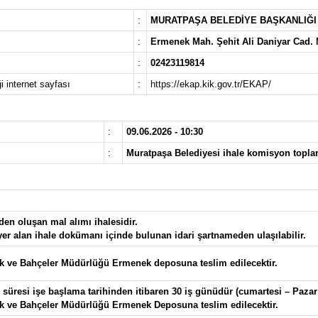
:
MURATPAŞA BELEDİYE BAŞKANLIĞ
:
Ermenek Mah. Şehit Ali Daniyar Ca
:
02423119814
i internet sayfası
:
https://ekap.kik.gov.tr/EKAP/
:
09.06.2026 - 10:30
:
Muratpaşa Belediyesi ihale komisyon toplan
den oluşan mal alımı ihalesidir.
 yer alan ihale dokümanı içinde bulunan idari şartnameden ulaşılabilir.
k ve Bahçeler Müdürlüğü Ermenek deposuna teslim edilecektir.
üresi işe başlama tarihinden itibaren 30 iş günüdür (cumartesi – Pazar v
k ve Bahçeler Müdürlüğü Ermenek Deposuna teslim edilecektir.