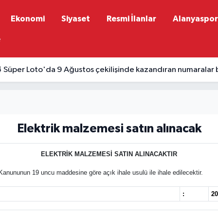
Ekonomi
Siyaset
Resmi İlanlar
Alanyaspor
e
4
Süper Loto'da 9 Ağustos çekilişinde kazandıran numaralar b
Elektrik malzemesi satın alınacak
ELEKTRİK MALZEMESİ SATIN ALINACAKTIR
anununun 19 uncu maddesine göre açık ihale usulü ile ihale edilecektir.
:
20