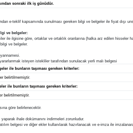
ndan sonraki ilk iş günüdür.
afından e-teklif kapsamında sunulması gereken bilgi ve belgeler ile fiyat dışı unsu
lgi ve belgeler:
ler ile ilgisine göre, ortaklar ve ortaklık oranlarına (halka arz edilen hisseler ha
ilgi ve belgeler.
 beyannamesi.
 yararlanmak isteyen istekliler tarafından sunulacak yerli malı belgesi
eler ile bunların taşıması gereken kriterler:
r belirtilmemiştir.
eler ile bunların taşıması gereken kriterler:
r belirtilmemiştir.
ına göre belirlenecektir.
 yaparak ihale dokümanını indirmeleri zorunludur.
katılım belgesi ve diğer ekler kullanılarak hazırlanacak ve e-imza ile imzalana