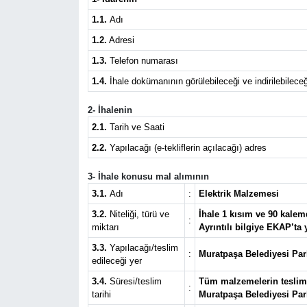
1.1.
Adı
1.2.
Adresi
1.3.
Telefon numarası
1.4.
İhale dokümanının görülebileceği ve indirilebileceğ
2- İhalenin
2.1.
Tarih ve Saati
2.2.
Yapılacağı (e-tekliflerin açılacağı) adres
3- İhale konusu mal alımının
3.1.
Adı
:
Elektrik Malzemesi
3.2.
Niteliği, türü ve
İhale 1 kısım ve 90 kalem
:
miktarı
Ayrıntılı bilgiye EKAP’ta
3.3.
Yapılacağı/teslim
:
Muratpaşa Belediyesi Par
edileceği yer
3.4.
Süresi/teslim
Tüm malzemelerin teslim s
:
tarihi
Muratpaşa Belediyesi Par