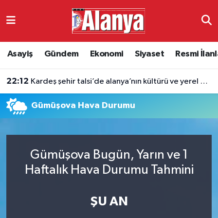
Asayiş
Antalya Nöbetçi Eczaneler
Asayiş
Gündem
Ekonomi
Siyaset
Resmi İlanl
Gündem
Antalya Hava Durumu
22:12
Kardeş şehir talsi’de alanya’nın kültürü ve yerel değerleri tanıtıldı
Ekonomi
Antalya Namaz Vakitleri
Gümüşova Hava Durumu
Siyaset
Antalya Trafik Yoğunluk Haritası
Resmi İlanlar
Süper Lig Puan Durumu ve Fikstür
Gümüşova Bugün, Yarın ve 1
Alanyaspor
Tüm Manşetler
Haftalık Hava Durumu Tahmini
Turizm
Son Dakika Haberleri
ŞU AN
E-Gazete
Haber Arşivi