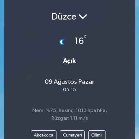
Düzce
°
16
Açık
09 Ağustos Pazar
05:15
Nem: %75, Basınç: 1013 hpa hPa,
Rüzgar: 1.11 m/s
Akçakoca
Cumayeri
Çilimli