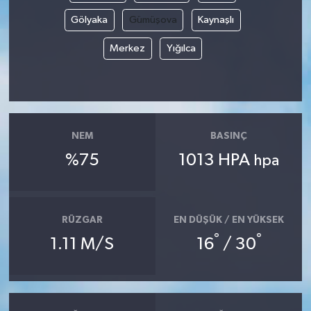
Gölyaka
Gümüşova
Kaynaşlı
Merkez
Yığılca
NEM
BASINÇ
%75
1013 HPA
hpa
RÜZGAR
EN DÜŞÜK / EN YÜKSEK
°
°
1.11 M/S
16
/ 30