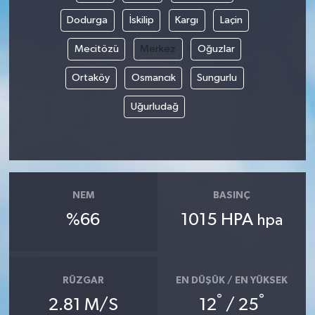
Dodurga
İskilip
Kargı
Laçin
Mecitözü
Merkez
Oğuzlar
Ortaköy
Osmancık
Sungurlu
Uğurludağ
NEM
BASINÇ
%66
1015 HPA
hpa
RÜZGAR
EN DÜŞÜK / EN YÜKSEK
°
°
2.81 M/S
12
/ 25