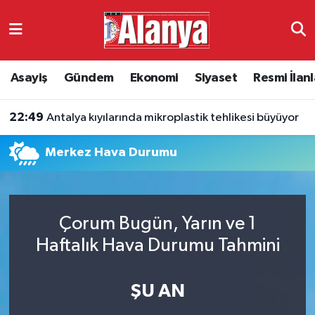
Asayiş
Antalya Nöbetçi Eczaneler
Asayiş
Gündem
Ekonomi
Siyaset
Resmi İlanl
Gündem
Antalya Hava Durumu
22:49
Antalya kıyılarında mikroplastik tehlikesi büyüyor
Ekonomi
Antalya Namaz Vakitleri
Merkez Hava Durumu
Siyaset
Antalya Trafik Yoğunluk Haritası
Resmi İlanlar
Süper Lig Puan Durumu ve Fikstür
Çorum Bugün, Yarın ve 1
Alanyaspor
Tüm Manşetler
Haftalık Hava Durumu Tahmini
Turizm
Son Dakika Haberleri
ŞU AN
E-Gazete
Haber Arşivi