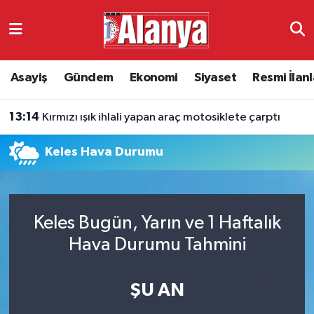
Asayiş
Antalya Nöbetçi Eczaneler
Asayiş
Gündem
Ekonomi
Siyaset
Resmi İlanl
Gündem
Antalya Hava Durumu
13:14
Kırmızı ışık ihlali yapan araç motosiklete çarptı
Ekonomi
Antalya Namaz Vakitleri
Keles Hava Durumu
Siyaset
Antalya Trafik Yoğunluk Haritası
Resmi İlanlar
Süper Lig Puan Durumu ve Fikstür
Keles Bugün, Yarın ve 1 Haftalık
Alanyaspor
Tüm Manşetler
Hava Durumu Tahmini
Turizm
Son Dakika Haberleri
ŞU AN
E-Gazete
Haber Arşivi