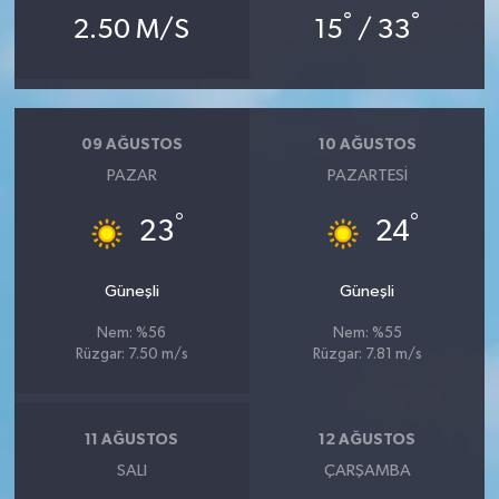
°
°
2.50 M/S
15
/ 33
09 AĞUSTOS
10 AĞUSTOS
PAZAR
PAZARTESI
°
°
23
24
Güneşli
Güneşli
Nem: %56
Nem: %55
Rüzgar: 7.50 m/s
Rüzgar: 7.81 m/s
11 AĞUSTOS
12 AĞUSTOS
SALI
ÇARŞAMBA