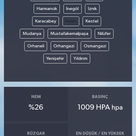
Harmancık
İnegöl
İznik
Karacabey
Keles
Kestel
Mudanya
Mustafakemalpaşa
Nilüfer
Orhaneli
Orhangazi
Osmangazi
Yenişehir
Yıldırım
NEM
BASINÇ
%26
1009 HPA
hpa
RÜZGAR
EN DÜŞÜK / EN YÜKSEK