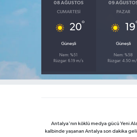
08 AĞUSTOS
09 AĞUSTO
CUMARTESI
PAZAR
°
20
19
Güneşli
Güneşli
Nem: %51
Nem: %58
Rüzgar: 6.19 m/s
Rüzgar: 4.50 m
Antalya'nın köklü medya gücü Yeni Alany
kalbinde yaşanan Antalya son dakika geli