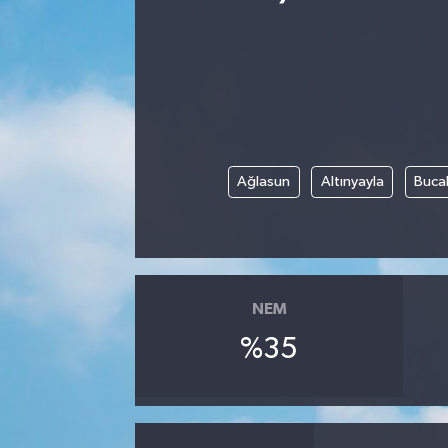
Ağlasun
Altınyayla
Buca
NEM
%35