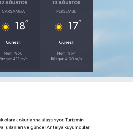
12 AĞUSTOS
13 AĞUSTOS
ÇARŞAMBA
PERŞEMBE
°
°
18
17
Güneşli
Güneşli
Nem: %60
Nem: %64
Rüzgar: 4.11 m/s
Rüzgar: 4.00 m/s
 olarak okurlarına ulaştırıyor. Turizmin
 iş ilanları ve güncel Antalya kuyumcular