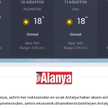
S
10 AĞUSTOS
11 AĞUSTOS
PAZARTESI
SALI
°
°
°
18
18
Güneşli
Güneşli
Nem: %61
Nem: %62
/s
Rüzgar: 4.00 m/s
Rüzgar: 2.81 m/s
a, şehrin her noktasından en sıcak Antalya haber akışını anlık
şmelerinden, şehrin ekonomik dinamiklerini belirleyen Antalya