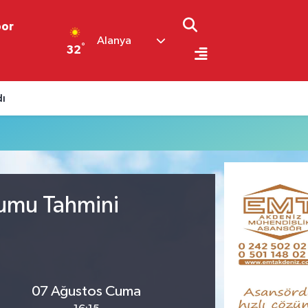
por
Alanya
°
32
dı
rumu Tahmini
07 Ağustos Cuma