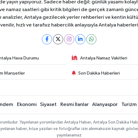
ede yayın yapıyoruz. Sadece haber değil; günlük yaşamı kolay
 ve namaz saatleri gibi kritik bilgileri de gerçek zamanlı gün
analizler, Antalya gezilecek yerler rehberleri ve kentin kültür
nilir, hızlı ve tarafsız habercilik anlayışıyla Antalya haberler
ntalya Hava Durumu
Antalya Namaz Vakitleri
m Manşetler
Son Dakika Haberleri
ndem
Ekonomi
Siyaset
Resmi İlanlar
Alanyaspor
Turizm
sorumludur. Yayınlanan yorumlardan Antalya Haber, Antalya Son Dakika Habe
e yayınlanan haber, köşe yazıları ve fotoğraflar izin alınmaksızın kaynak göst
yayınlanamaz