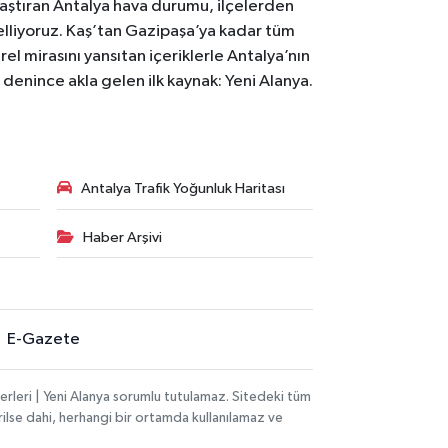
laştıran Antalya hava durumu, ilçelerden
celliyoruz. Kaş’tan Gazipaşa’ya kadar tüm
el mirasını yansıtan içeriklerle Antalya’nın
i denince akla gelen ilk kaynak: Yeni Alanya.
Antalya Trafik Yoğunluk Haritası
Haber Arşivi
E-Gazete
rleri | Yeni Alanya sorumlu tutulamaz. Sitedeki tüm
erilse dahi, herhangi bir ortamda kullanılamaz ve