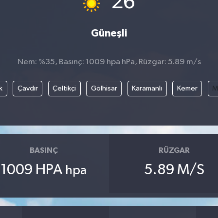
26
Güneşli
Nem: %35, Basınç: 1009 hpa hPa, Rüzgar: 5.89 m/s
k
Çavdır
Çeltikçi
Gölhisar
Karamanlı
Kemer
M
BASINÇ
RÜZGAR
1009 HPA
5.89 M/S
hpa