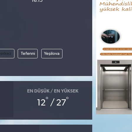
16:15
erkez
Tefenni
Yeşilova
EN DÜŞÜK / EN YÜKSEK
°
°
12
/ 27