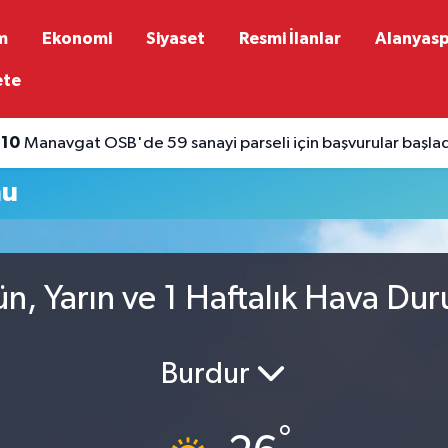
m
Ekonomi
Siyaset
Resmi İlanlar
Alanyas
ete
:10
Manavgat OSB'de 59 sanayi parseli için başvurular başla
mu
n, Yarın ve 1 Haftalık Hava Du
Burdur
°