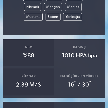
Kıbrıscık
Mengen
Merkez
Mudurnu
Seben
Yeniçağa
NEM
BASINÇ
%88
1010 HPA
hpa
RÜZGAR
EN DÜŞÜK / EN YÜKSEK
°
°
2.39 M/S
16
/ 30