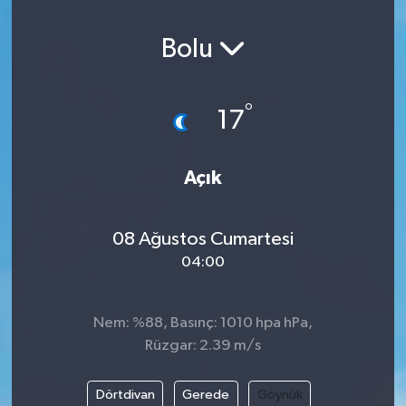
Bolu
°
17
Açık
08 Ağustos Cumartesi
04:00
Nem: %88, Basınç: 1010 hpa hPa,
Rüzgar: 2.39 m/s
Dörtdivan
Gerede
Göynük