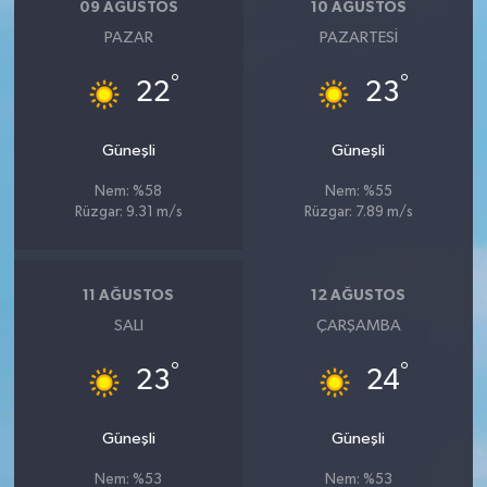
09 AĞUSTOS
10 AĞUSTOS
PAZAR
PAZARTESI
°
°
22
23
Güneşli
Güneşli
Nem: %58
Nem: %55
Rüzgar: 9.31 m/s
Rüzgar: 7.89 m/s
11 AĞUSTOS
12 AĞUSTOS
SALI
ÇARŞAMBA
°
°
23
24
Güneşli
Güneşli
Nem: %53
Nem: %53