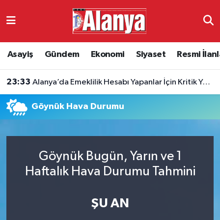
Asayiş
Antalya Nöbetçi Eczaneler
Asayiş
Gündem
Ekonomi
Siyaset
Resmi İlanl
Gündem
Antalya Hava Durumu
23:33
Alanya’da Emeklilik Hesabı Yapanlar İçin Kritik Yaş Şartları
Ekonomi
Antalya Namaz Vakitleri
Göynük Hava Durumu
Siyaset
Antalya Trafik Yoğunluk Haritası
Resmi İlanlar
Süper Lig Puan Durumu ve Fikstür
Göynük Bugün, Yarın ve 1
Alanyaspor
Tüm Manşetler
Haftalık Hava Durumu Tahmini
Turizm
Son Dakika Haberleri
ŞU AN
E-Gazete
Haber Arşivi