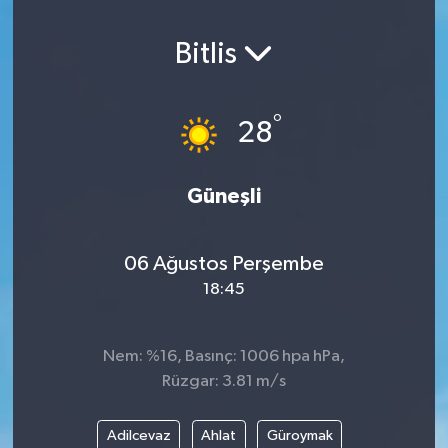
Bitlis
°
28
Güneşli
06 Ağustos Perşembe
18:45
Nem: %16, Basınç: 1006 hpa hPa,
Rüzgar: 3.81 m/s
Adilcevaz
Ahlat
Güroymak