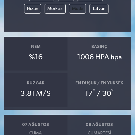
Hizan
Merkez
Mutki
Tatvan
NEM
BASINÇ
%16
1006 HPA
hpa
RÜZGAR
EN DÜŞÜK / EN YÜKSEK
°
°
3.81 M/S
17
/ 30
07 AĞUSTOS
08 AĞUSTOS
CUMA
CUMARTESI