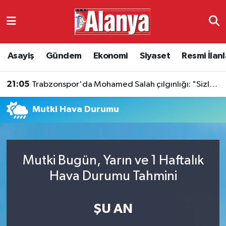
Asayiş
Antalya Nöbetçi Eczaneler
Asayiş
Gündem
Ekonomi
Siyaset
Resmi İlanl
Gündem
Antalya Hava Durumu
21:05
Trabzonspor'da Mohamed Salah çılgınlığı: "Sizlerle tarih yazmak istiyorum"
Ekonomi
Antalya Namaz Vakitleri
Mutki Hava Durumu
Siyaset
Antalya Trafik Yoğunluk Haritası
Resmi İlanlar
Süper Lig Puan Durumu ve Fikstür
Mutki Bugün, Yarın ve 1 Haftalık
Alanyaspor
Tüm Manşetler
Hava Durumu Tahmini
Turizm
Son Dakika Haberleri
ŞU AN
E-Gazete
Haber Arşivi