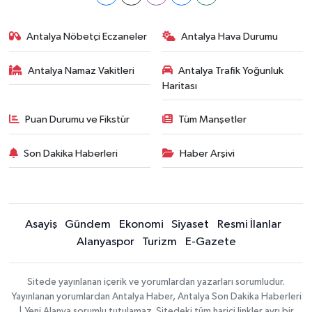
Antalya Nöbetçi Eczaneler
Antalya Hava Durumu
Antalya Namaz Vakitleri
Antalya Trafik Yoğunluk
Haritası
Puan Durumu ve Fikstür
Tüm Manşetler
Son Dakika Haberleri
Haber Arşivi
Asayiş
Gündem
Ekonomi
Siyaset
Resmi İlanlar
Alanyaspor
Turizm
E-Gazete
Sitede yayınlanan içerik ve yorumlardan yazarları sorumludur.
Yayınlanan yorumlardan Antalya Haber, Antalya Son Dakika Haberleri
| Yeni Alanya sorumlu tutulamaz. Sitedeki tüm harici linkler ayrı bir