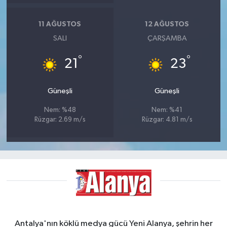
11 AĞUSTOS
12 AĞUSTOS
SALI
ÇARŞAMBA
°
°
21
23
Güneşli
Güneşli
Nem: %48
Nem: %41
Rüzgar: 2.69 m/s
Rüzgar: 4.81 m/s
Antalya'nın köklü medya gücü Yeni Alanya, şehrin her