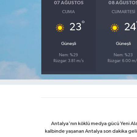
07 AĞUSTOS
08 AĞUSTO
CUMA
CUMARTESI
°
23
24
Güneşli
Güneşli
Nem: %29
Nem: %23
Rüzgar: 3.81 m/s
Rüzgar: 6.00 m
Antalya'nın köklü medya gücü Yeni Alany
kalbinde yaşanan Antalya son dakika geli