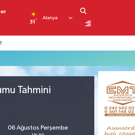
por
Alanya
°
31
?
rumu Tahmini
06 Ağustos Perşembe