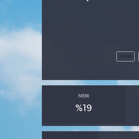
Adaklı
NEM
%19