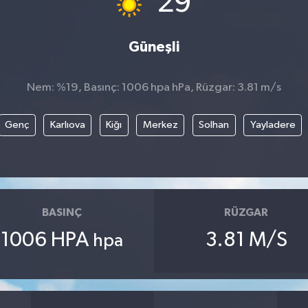
29
Güneşli
Nem: %19, Basınç: 1006 hpa hPa, Rüzgar: 3.81 m/s
Genç
Karlıova
Kiğı
Merkez
Solhan
Yayladere
BASINÇ
RÜZGAR
1006 HPA
3.81 M/S
hpa