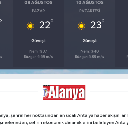
S
09 AĞUSTOS
10 AĞUSTOS
PAZAR
PAZARTESI
°
°
°
22
23
Güneşli
Güneşli
Nem: %37
Nem: %40
/s
Rüzgar: 6.69 m/s
Rüzgar: 5.89 m/s
a, şehrin her noktasından en sıcak Antalya haber akışını anlık
şmelerinden, şehrin ekonomik dinamiklerini belirleyen Antalya