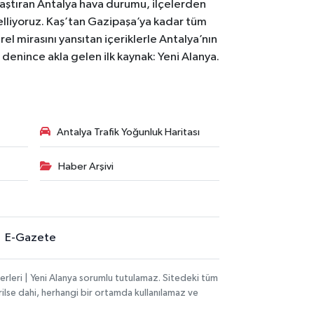
laştıran Antalya hava durumu, ilçelerden
celliyoruz. Kaş’tan Gazipaşa’ya kadar tüm
el mirasını yansıtan içeriklerle Antalya’nın
i denince akla gelen ilk kaynak: Yeni Alanya.
Antalya Trafik Yoğunluk Haritası
Haber Arşivi
E-Gazete
rleri | Yeni Alanya sorumlu tutulamaz. Sitedeki tüm
erilse dahi, herhangi bir ortamda kullanılamaz ve