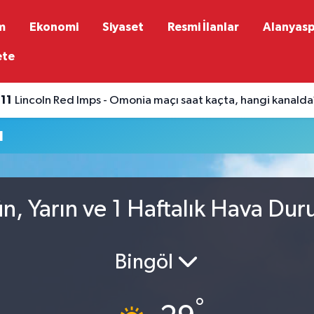
m
Ekonomi
Siyaset
Resmi İlanlar
Alanyas
ete
:11
Lincoln Red Imps - Omonia maçı saat kaçta, hangi kanalda
u
n, Yarın ve 1 Haftalık Hava Du
Bingöl
°