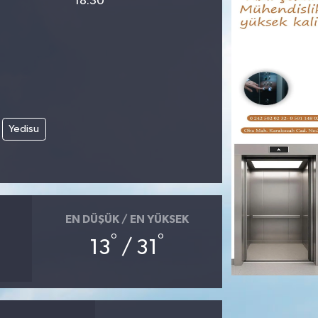
18:30
Yedisu
EN DÜŞÜK / EN YÜKSEK
°
°
13
/ 31