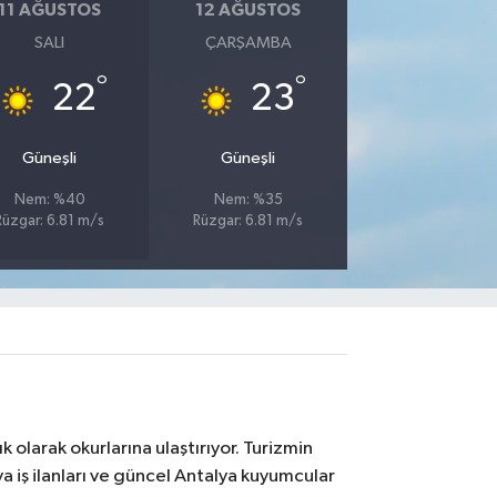
11 AĞUSTOS
12 AĞUSTOS
SALI
ÇARŞAMBA
°
°
22
23
Güneşli
Güneşli
Nem: %40
Nem: %35
Rüzgar: 6.81 m/s
Rüzgar: 6.81 m/s
 olarak okurlarına ulaştırıyor. Turizmin
 iş ilanları ve güncel Antalya kuyumcular