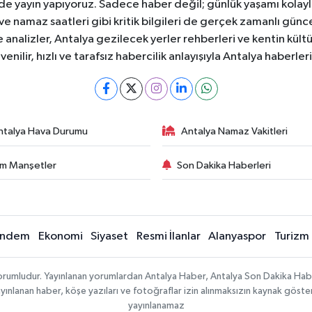
ede yayın yapıyoruz. Sadece haber değil; günlük yaşamı kolay
 ve namaz saatleri gibi kritik bilgileri de gerçek zamanlı gün
analizler, Antalya gezilecek yerler rehberleri ve kentin kültür
nilir, hızlı ve tarafsız habercilik anlayışıyla Antalya haberler
ntalya Hava Durumu
Antalya Namaz Vakitleri
m Manşetler
Son Dakika Haberleri
ndem
Ekonomi
Siyaset
Resmi İlanlar
Alanyaspor
Turizm
sorumludur. Yayınlanan yorumlardan Antalya Haber, Antalya Son Dakika Habe
e yayınlanan haber, köşe yazıları ve fotoğraflar izin alınmaksızın kaynak göst
yayınlanamaz