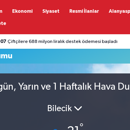
m
Ekonomi
Siyaset
Resmi İlanlar
Alanyas
ete
:07
Çiftçilere 688 milyon liralık destek ödemesi başladı
umu
ün, Yarın ve 1 Haftalık Hava D
Bilecik
°