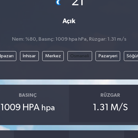
21
Açık
Nem: %80, Basınç: 1009 hpa hPa, Rüzgar: 1.31 m/s
lpazarı
İnhisar
Merkez
Osmaneli
Pazaryeri
Söğü
BASINÇ
RÜZGAR
1009 HPA
1.31 M/S
hpa