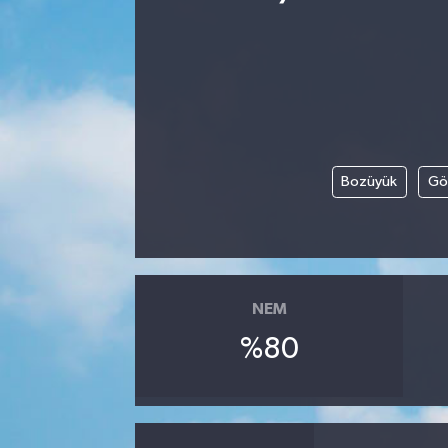
Bozüyük
Gö
NEM
%80