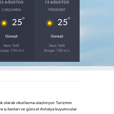
12 AĞUSTOS
13 AĞUSTOS
ÇARŞAMBA
PERŞEMBE
°
°
25
25
Güneşli
Güneşli
Nem: %66
Nem: %66
üzgar: 7.00 m/s
Rüzgar: 7.69 m/s
 olarak okurlarına ulaştırıyor. Turizmin
 iş ilanları ve güncel Antalya kuyumcular