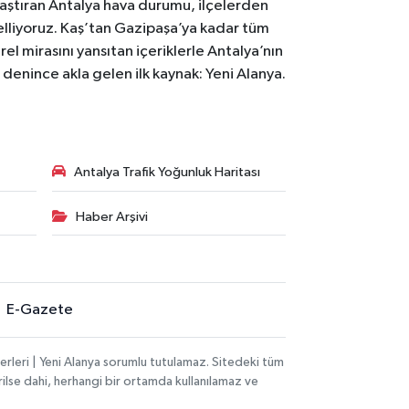
laştıran Antalya hava durumu, ilçelerden
celliyoruz. Kaş’tan Gazipaşa’ya kadar tüm
el mirasını yansıtan içeriklerle Antalya’nın
i denince akla gelen ilk kaynak: Yeni Alanya.
Antalya Trafik Yoğunluk Haritası
Haber Arşivi
E-Gazete
rleri | Yeni Alanya sorumlu tutulamaz. Sitedeki tüm
erilse dahi, herhangi bir ortamda kullanılamaz ve