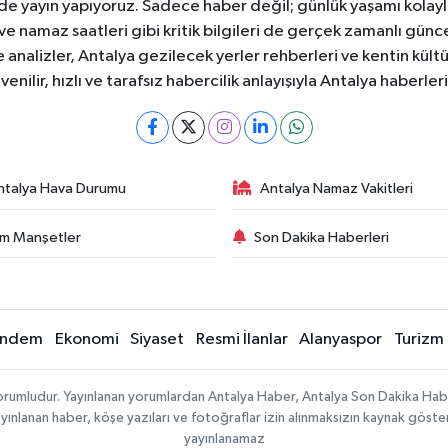
ede yayın yapıyoruz. Sadece haber değil; günlük yaşamı kolay
 ve namaz saatleri gibi kritik bilgileri de gerçek zamanlı gün
analizler, Antalya gezilecek yerler rehberleri ve kentin kültür
nilir, hızlı ve tarafsız habercilik anlayışıyla Antalya haberler
ntalya Hava Durumu
Antalya Namaz Vakitleri
m Manşetler
Son Dakika Haberleri
ndem
Ekonomi
Siyaset
Resmi İlanlar
Alanyaspor
Turizm
sorumludur. Yayınlanan yorumlardan Antalya Haber, Antalya Son Dakika Habe
e yayınlanan haber, köşe yazıları ve fotoğraflar izin alınmaksızın kaynak göst
yayınlanamaz