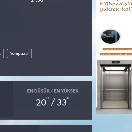
21:30
t
Yenipazar
EN DÜŞÜK / EN YÜKSEK
°
°
20
/ 33