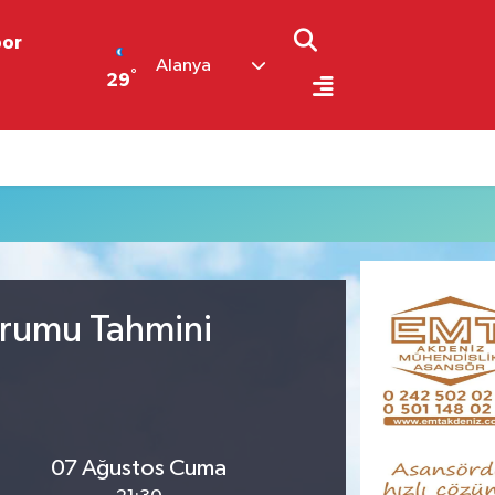
por
Alanya
°
29
urumu Tahmini
07 Ağustos Cuma