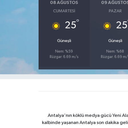
08 AĞUSTOS
09 AĞUSTO
CUMARTESI
PAZAR
°
25
25
Güneşli
Güneşli
Nem: %59
Nem: %68
Rüzgar: 6.69 m/s
Rüzgar: 6.69 m/
Antalya'nın köklü medya gücü Yeni Alany
kalbinde yaşanan Antalya son dakika geli