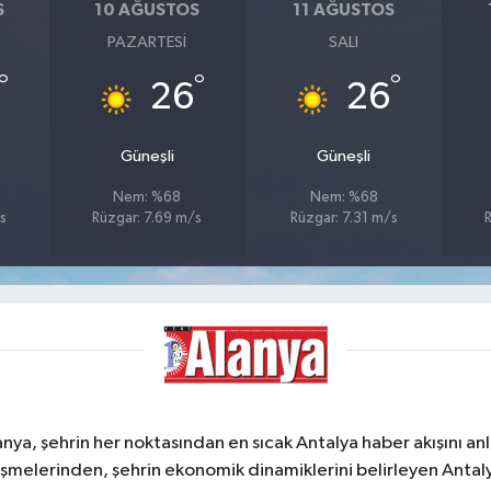
S
10 AĞUSTOS
11 AĞUSTOS
PAZARTESI
SALI
°
°
°
26
26
Güneşli
Güneşli
Nem: %68
Nem: %68
s
Rüzgar: 7.69 m/s
Rüzgar: 7.31 m/s
R
a, şehrin her noktasından en sıcak Antalya haber akışını anlık
şmelerinden, şehrin ekonomik dinamiklerini belirleyen Antalya