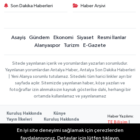
Son Dakika Haberleri
Haber Arşivi
Asayiş
Gündem
Ekonomi
Siyaset
Resmi İlanlar
Alanyaspor
Turizm
E-Gazete
Sitede yayınlanan içerik ve yorumlardan yazarları sorumludur.
Yayınlanan yorumlardan Antalya Haber, Antalya Son Dakika Haberleri
| Yeni Alanya sorumlu tutulamaz. Sitedeki tüm harici linkler ayrı bir
sayfada açılır. Sitemizde yayınlanan haber, köşe yazıları ve
fotoğraflar izin alınmaksızın kaynak gösterilse dahi, herhangi bir
ortamda kullanılamaz ve yayınlanamaz
Kuruluş Hakkında
Künye
Haber Yazılımı:
Yayın İlkeleri
Kuruluş Hakkında
TE Bilişim
|
Düzeltme Politikası
Veri Politikası
Copyright ©
En iyi site deneyimi sağlamak için çerezlerden
Kullanım Şartları
2026
faydalanıyoruz. Detaylar için lütfen tıklayın.