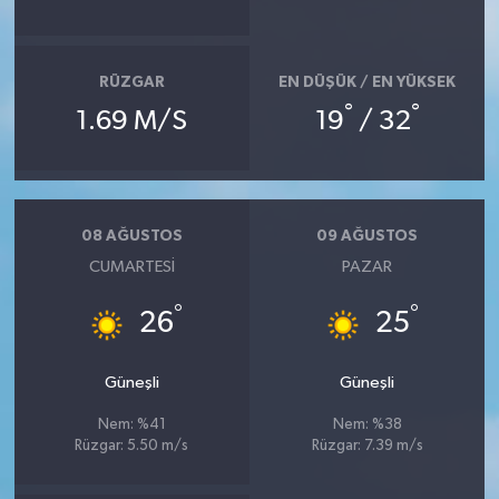
RÜZGAR
EN DÜŞÜK / EN YÜKSEK
°
°
1.69 M/S
19
/ 32
08 AĞUSTOS
09 AĞUSTOS
CUMARTESI
PAZAR
°
°
26
25
Güneşli
Güneşli
Nem: %41
Nem: %38
Rüzgar: 5.50 m/s
Rüzgar: 7.39 m/s