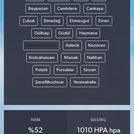
Beypazarı
Çamlıdere
Çankaya
Çubuk
Elmadağ
Etimesgut
Evren
Gölbaşı
Güdül
Haymana
Kahramankazan
Kalecik
Keçiören
Kızılcahamam
Mamak
Nallıhan
Polatlı
Pursaklar
Sincan
Şereflikoçhisar
Yenimahalle
NEM
BASINÇ
%52
1010 HPA
hpa