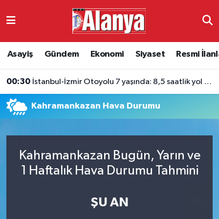
Asayiş
Antalya Nöbetçi Eczaneler
Asayiş
Gündem
Ekonomi
Siyaset
Resmi İlanl
Gündem
Antalya Hava Durumu
00:30
İstanbul-İzmir Otoyolu 7 yaşında: 8,5 saatlik yol 3,5 saate indi
Ekonomi
Antalya Namaz Vakitleri
Kahramankazan Hava Durumu
Siyaset
Antalya Trafik Yoğunluk Haritası
Resmi İlanlar
Süper Lig Puan Durumu ve Fikstür
Kahramankazan Bugün, Yarın ve
Alanyaspor
Tüm Manşetler
1 Haftalık Hava Durumu Tahmini
Turizm
Son Dakika Haberleri
ŞU AN
E-Gazete
Haber Arşivi