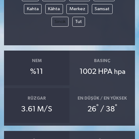
Kahta
Kâhta
Merkez
Samsat
Sincik
Tut
NEM
BASINÇ
%11
1002 HPA
hpa
RÜZGAR
EN DÜŞÜK / EN YÜKSEK
°
°
3.61 M/S
26
/ 38