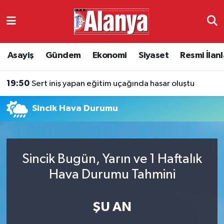
Asayiş
Antalya Nöbetçi Eczaneler
Asayiş
Gündem
Ekonomi
Siyaset
Resmi İlanl
Gündem
Antalya Hava Durumu
19:50
Sert iniş yapan eğitim uçağında hasar oluştu
Ekonomi
Antalya Namaz Vakitleri
Sincik Hava Durumu
Siyaset
Antalya Trafik Yoğunluk Haritası
Resmi İlanlar
Süper Lig Puan Durumu ve Fikstür
Sincik Bugün, Yarın ve 1 Haftalık
Alanyaspor
Tüm Manşetler
Hava Durumu Tahmini
Turizm
Son Dakika Haberleri
ŞU AN
E-Gazete
Haber Arşivi