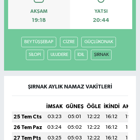
AKŞAM
YATSI
19:18
20:44
BEYTÜŞŞEBAP
CİZRE
GÜÇLÜKONAK
SİLOPİ
ULUDERE
İDİL
ŞIRNAK
ŞIRNAK AYLIK NAMAZ VAKITLERI
İMSAK
GÜNEŞ
ÖĞLE
İKINDI
AKŞA
25 Tem Cts
03:23
05:01
12:22
16:12
19:32
26 Tem Paz
03:24
05:02
12:22
16:12
19:31
27 Tem Pts
03:25
05:03
12:22
16:12
19:31