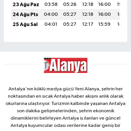
23 Ağu Paz
03:58
05:26
12:18
16:00
19:00
24 Ağu Pts
04:00
05:27
12:18
16:00
18:59
25 Ağu Sal
04:01
05:27
12:17
15:59
18:58
Antalya'nın köklü medya gücü Yeni Alanya, şehrin her
noktasından en sıcak Antalya haber akışını anlık olarak
okurlarına ulaştırıyor. Turizmin kalbinde yaşanan Antalya
son dakika gelişmelerinden, şehrin ekonomik
dinamiklerini belirleyen Antalya iş ilanları ve güncel
Antalya kuyumcular odası verilerine kadar geniş bir