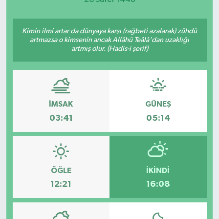
Kimin ilmi artar da dünyaya karşı (rağbeti azalarak) zühdü
artmazsa o kimsenin ancak Allâhü Teâlâ'dan uzaklığı
artmış olur. (Hadis-i şerif)
İMSAK
GÜNEŞ
03:41
05:14
ÖĞLE
İKINDI
12:21
16:08