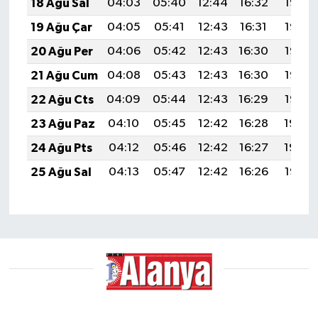
18 Ağu Sal
04:03
05:40
12:44
16:32
19:38
19 Ağu Çar
04:05
05:41
12:43
16:31
19:36
20 Ağu Per
04:06
05:42
12:43
16:30
19:35
21 Ağu Cum
04:08
05:43
12:43
16:30
19:33
22 Ağu Cts
04:09
05:44
12:43
16:29
19:32
23 Ağu Paz
04:10
05:45
12:42
16:28
19:30
24 Ağu Pts
04:12
05:46
12:42
16:27
19:29
25 Ağu Sal
04:13
05:47
12:42
16:26
19:27