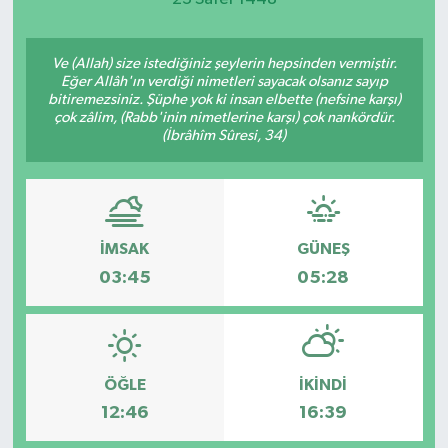
Ve (Allah) size istediğiniz şeylerin hepsinden vermiştir.
Eğer Allâh'ın verdiği nimetleri sayacak olsanız sayıp
bitiremezsiniz. Şüphe yok ki insan elbette (nefsine karşı)
çok zâlim, (Rabb'inin nimetlerine karşı) çok nankördür.
(İbrâhîm Sûresi, 34)
İMSAK
GÜNEŞ
03:45
05:28
ÖĞLE
İKINDI
12:46
16:39