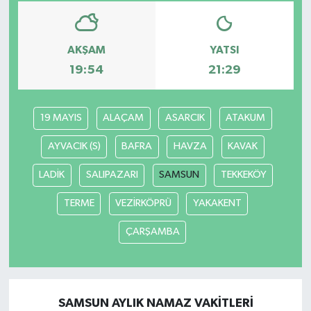
AKŞAM
YATSI
19:54
21:29
19 MAYIS
ALAÇAM
ASARCIK
ATAKUM
AYVACIK (S)
BAFRA
HAVZA
KAVAK
LADİK
SALIPAZARI
SAMSUN
TEKKEKÖY
TERME
VEZİRKÖPRÜ
YAKAKENT
ÇARŞAMBA
SAMSUN AYLIK NAMAZ VAKITLERI