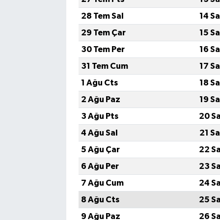
28 Tem Sal
14 S
29 Tem Çar
15 S
30 Tem Per
16 S
31 Tem Cum
17 S
1 Ağu Cts
18 S
2 Ağu Paz
19 S
3 Ağu Pts
20 S
4 Ağu Sal
21 S
5 Ağu Çar
22 S
6 Ağu Per
23 S
7 Ağu Cum
24 S
8 Ağu Cts
25 S
9 Ağu Paz
26 S