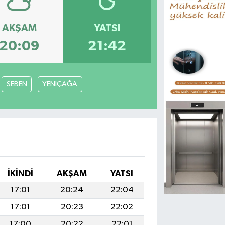
AKŞAM
YATSI
20:09
21:42
SEBEN
YENİÇAĞA
İKINDI
AKŞAM
YATSI
17:01
20:24
22:04
17:01
20:23
22:02
17:00
20:22
22:01