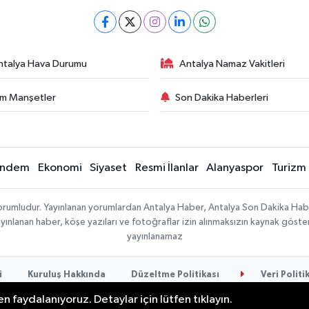
ntalya Hava Durumu
Antalya Namaz Vakitleri
m Manşetler
Son Dakika Haberleri
ndem
Ekonomi
Siyaset
Resmi İlanlar
Alanyaspor
Turizm
sorumludur. Yayınlanan yorumlardan Antalya Haber, Antalya Son Dakika Habe
e yayınlanan haber, köşe yazıları ve fotoğraflar izin alınmaksızın kaynak göst
yayınlanamaz
i
Kuruluş Hakkında
Düzeltme Politikası
Veri Politi
n faydalanıyoruz. Detaylar için lütfen tıklayın.