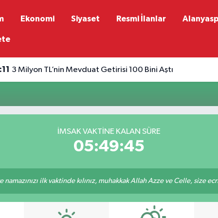
m
Ekonomi
Siyaset
Resmi İlanlar
Alanyas
ete
:11
3 Milyon TL’nin Mevduat Getirisi 100 Bini Aştı
İMSAK VAKTINE KALAN SÜRE
05:49:45
 namazınızı ilk vaktinde kılınız, muhakkak Allah Azze ve Celle, size ecriniz