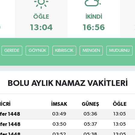
ÖĞLE
İKINDI
0
13:04
16:56
GEREDE
GÖYNÜK
KIBRISCIK
MENGEN
MUDURNU
BOLU AYLIK NAMAZ VAKITLERI
HİCRİ
İMSAK
GÜNEŞ
ÖĞLE
afer 1448
03:49
05:36
13:05
afer 1448
03:50
05:37
13:05
afer 1448
03:52
05:38
13:05