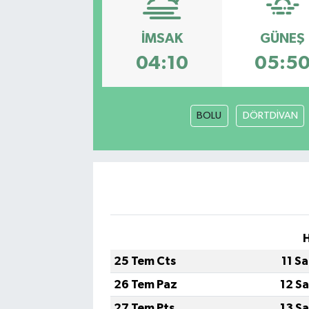
İMSAK
GÜNEŞ
04:10
05:5
BOLU
DÖRTDİVAN
25 Tem Cts
11 S
26 Tem Paz
12 S
27 Tem Pts
13 S