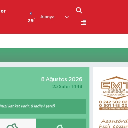
por
Alanya
°
29
8 Ağustos 2026
25 Safer 1448
i kat kat verir. (Hadis-i şerif)