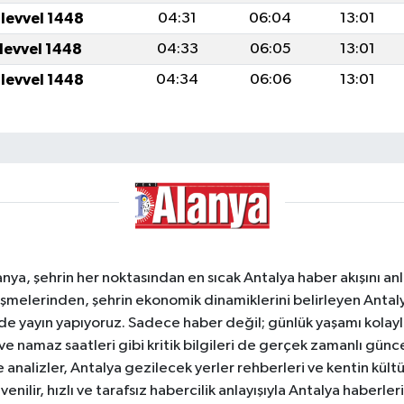
ulevvel 1448
04:31
06:04
13:01
ulevvel 1448
04:33
06:05
13:01
ulevvel 1448
04:34
06:06
13:01
a, şehrin her noktasından en sıcak Antalya haber akışını anlık
şmelerinden, şehrin ekonomik dinamiklerini belirleyen Antalya
ede yayın yapıyoruz. Sadece haber değil; günlük yaşamı kolay
 ve namaz saatleri gibi kritik bilgileri de gerçek zamanlı gün
analizler, Antalya gezilecek yerler rehberleri ve kentin kültür
nilir, hızlı ve tarafsız habercilik anlayışıyla Antalya haberler