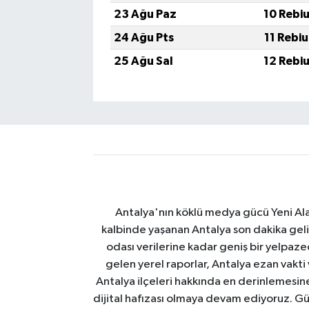
23 Ağu Paz
10 Rebi
24 Ağu Pts
11 Rebi
25 Ağu Sal
12 Rebi
Antalya'nın köklü medya gücü Yeni Alany
kalbinde yaşanan Antalya son dakika geli
odası verilerine kadar geniş bir yelpaz
gelen yerel raporlar, Antalya ezan vakti
Antalya ilçeleri hakkında en derinlemesine 
dijital hafızası olmaya devam ediyoruz. Güve