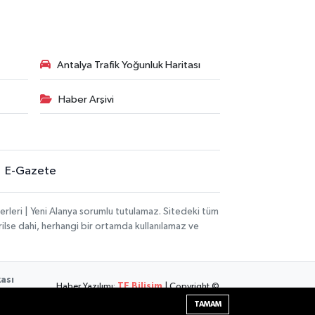
Antalya Trafik Yoğunluk Haritası
Haber Arşivi
E-Gazete
rleri | Yeni Alanya sorumlu tutulamaz. Sitedeki tüm
erilse dahi, herhangi bir ortamda kullanılamaz ve
kası
Haber Yazılımı:
TE Bilişim
| Copyright ©
2026
TAMAM