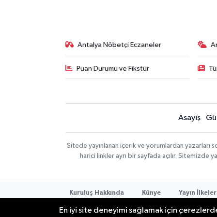
Antalya Nöbetçi Eczaneler
A
Puan Durumu ve Fikstür
Tü
Asayiş
Gü
Sitede yayınlanan içerik ve yorumlardan yazarları 
harici linkler ayrı bir sayfada açılır. Sitemizd
Kuruluş Hakkında
Künye
Yayın İlkeler
Kullanım Şartları
En iyi site deneyimi sağlamak için çerezlerde