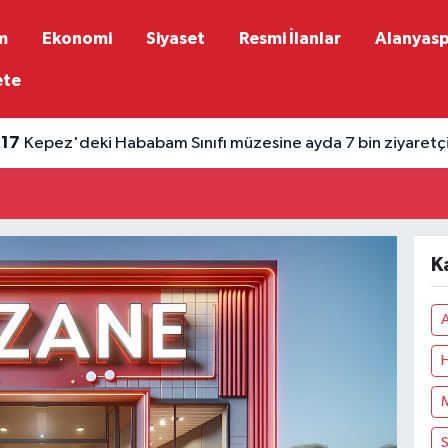
m
Ekonomi
Siyaset
Resmi İlanlar
Alanyas
ete
:17
Kepez'deki Hababam Sınıfı müzesine ayda 7 bin ziyaretç
K
A
H
M
S