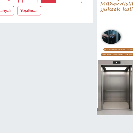
ahyali
Yeşilhisar