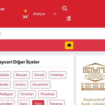
por
Alanya
°
34
i
ayseri Diğer İlçeler
kkişla
Bünyan
Develi
Felahiye
acilar
İncesu
Kocasinan
elikgazi
Özvatan
Pinarbaşi
arioğlan
Sariz
Talas
Tomarza