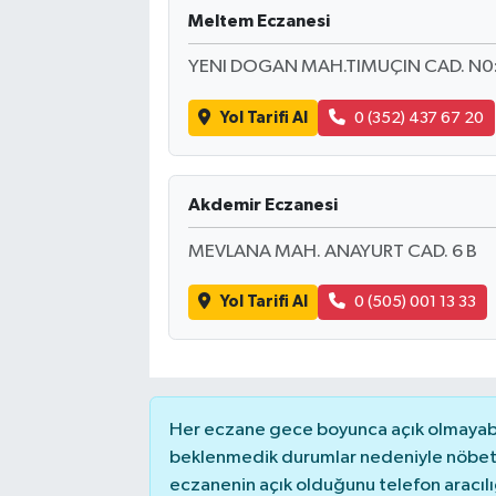
Meltem Eczanesi
YENI DOGAN MAH.TIMUÇIN CAD. N0:
Yol Tarifi Al
0 (352) 437 67 20
Akdemir Eczanesi
MEVLANA MAH. ANAYURT CAD. 6 B
Yol Tarifi Al
0 (505) 001 13 33
Her eczane gece boyunca açık olmayabili
beklenmedik durumlar nedeniyle nöbete
eczanenin açık olduğunu telefon aracılığıy