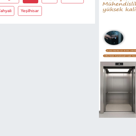
ahyali
Yeşilhisar