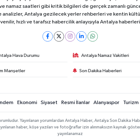
 ve namaz saatleri gibi kritik bilgileri de gerçek zamanlı gün
analizler, Antalya gezilecek yerler rehberleri ve kentin kültür
nilir, hızlı ve tarafsız habercilik anlayışıyla Antalya haberler
ntalya Hava Durumu
Antalya Namaz Vakitleri
m Manşetler
Son Dakika Haberleri
ndem
Ekonomi
Siyaset
Resmi İlanlar
Alanyaspor
Turizm
sorumludur. Yayınlanan yorumlardan Antalya Haber, Antalya Son Dakika Habe
e yayınlanan haber, köşe yazıları ve fotoğraflar izin alınmaksızın kaynak göst
yayınlanamaz