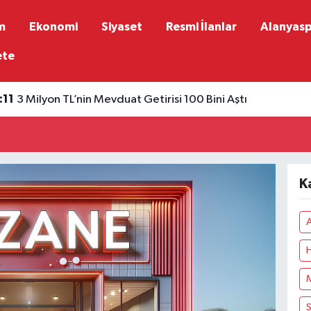
m
Ekonomi
Siyaset
Resmi İlanlar
Alanyas
ete
:11
3 Milyon TL’nin Mevduat Getirisi 100 Bini Aştı
K
A
H
M
S