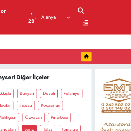
por
Alanya
°
29
ayseri Diğer İlçeler
kkişla
Bünyan
Develi
Felahiye
acilar
İncesu
Kocasinan
elikgazi
Özvatan
Pinarbaşi
arioğlan
Sariz
Talas
Tomarza