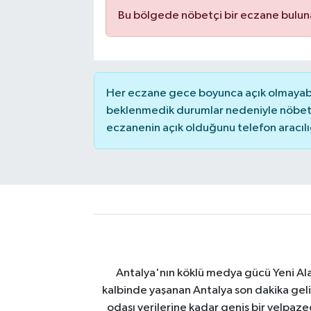
Bu bölgede nöbetçi bir eczane bulu
Her eczane gece boyunca açık olmayabili
beklenmedik durumlar nedeniyle nöbete
eczanenin açık olduğunu telefon aracılığıy
Antalya'nın köklü medya gücü Yeni Alany
kalbinde yaşanan Antalya son dakika geli
odası verilerine kadar geniş bir yelpaz