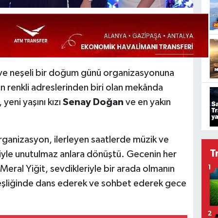
 ve neşeli bir doğum günü organizasyonuna
n renkli adreslerinden biri olan mekânda
, yeni yaşını kızı
Senay Doğan
ve en yakın
rganizasyon, ilerleyen saatlerde müzik ve
T
le unutulmaz anlara dönüştü. Gecenin her
ral Yiğit, sevdikleriyle bir arada olmanın
1
k eşliğinde dans ederek ve sohbet ederek gece
2