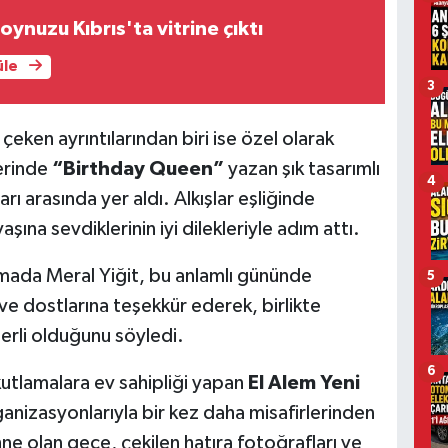
ynuzu Kıbrıs'ta vitrine çıktı
üle
3
ken ayrıntılarından biri ise özel olarak
erinde
“Birthday Queen”
yazan şık tasarımlı
4
ı arasında yer aldı. Alkışlar eşliğinde
şına sevdiklerinin iyi dilekleriyle adım attı.
amada Meral Yiğit, bu anlamlı gününde
5
 ve dostlarına teşekkür ederek, birlikte
ğerli olduğunu söyledi.
6
utlamalara ev sahipliği yapan
El Alem Yeni
rganizasyonlarıyla bir kez daha misafirlerinden
ne olan gece, çekilen hatıra fotoğrafları ve