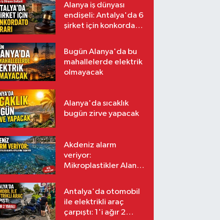
Alanya iş dünyası
endişeli: Antalya'da 6
şirket için konkordato
kararı
Bugün Alanya'da bu
mahallelerde elektrik
olmayacak
Alanya'da sıcaklık
bugün zirve yapacak
Akdeniz alarm
veriyor:
Mikroplastikler Alanya
kıyılarına taşınıyor
Antalya'da otomobil
ile elektrikli araç
çarpıştı: 1'i ağır 2