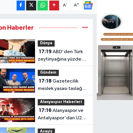
-
+
A
A
on Haberler
Dünya
17:19
ABD'den Türk
zeytinyağına yüzde
12,5 ek vergi kararı
Gündem
17:18
Gazetecilik
meslek yasası taslağı
Bakan Gürlek'e
Alanyaspor Haberleri
sunuldu
17:16
Alanyaspor ve
Antalyaspor'dan U20
Milli Takımı'na davet
Asayiş