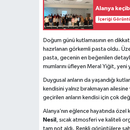
Alanya keçibo
İçeriği Görünt
Doğum günü kutlamasının en dikkat çe
hazırlanan görkemli pasta oldu. Üz
pasta, gecenin en beğenilen detaylar
mumlarını üfleyen Meral Yiğit, yeni ya
Duygusal anların da yaşandığı kutl
kendisini yalnız bırakmayan ailesine
geçirilen anların kendisi için çok de
Alanya’nın eğlence hayatında özel k
Nesil
, sıcak atmosferi ve kaliteli o
tam not aldı. Renkli görüntülere sah