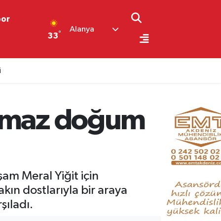
por
Alanya
°
33
i
ulmaz doğum
am Meral Yiğit için
kın dostlarıyla bir araya
şıladı.