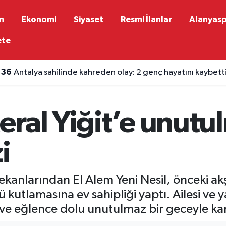
m
Ekonomi
Siyaset
Resmi İlanlar
Alanyas
ete
:36
Antalya sahilinde kahreden olay: 2 genç hayatını kaybett
:32
Alanya keçiboynuzu Kıbrıs'ta vitrine çıktı
eral Yiğit’e unut
i
kanlarından El Alem Yeni Nesil, önceki akş
tlamasına ev sahipliği yaptı. Ailesi ve ya
k ve eğlence dolu unutulmaz bir geceyle kar