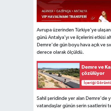
Avrupa üzerinden Türkiye'ye ulaşan 
günü Antalya'yı ve ilçelerini etkisi al
Demre'de gün boyu hava açık ve sıc
derece olarak ölçüldü.
Demre ve Kaş
çözülüyor
İçeriği Görünt
Sahil şeridinde yer alan Demre'de yü
vatandaşlar günün serin saatlerini te