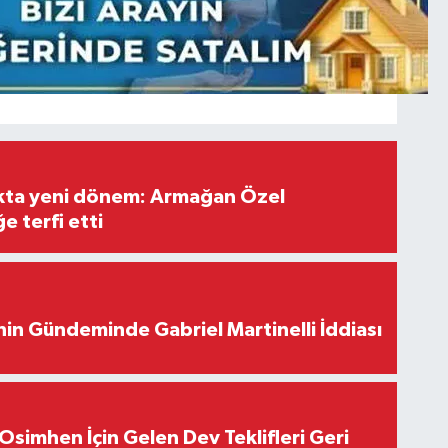
ıkta yeni dönem: Armağan Özel
e terfi etti
in Gündeminde Gabriel Martinelli İddiası
Osimhen İçin Gelen Dev Teklifleri Geri