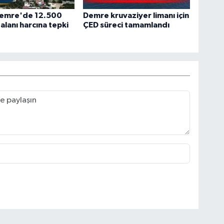
Demre'de 12.500
Demre kruvaziyer limanı için
it alanı harcına tepki
ÇED süreci tamamlandı