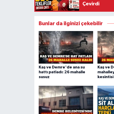
Çevirdi
Bunlar da ilginizi çekebilir
Kaş ve Demre'de ana su
Kaş ve 
hattı patladı: 26 mahalle
mahalley
susuz
kesintisi