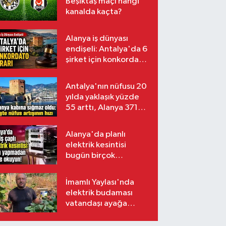
Beşiktaş maçı hangi
kanalda kaçta?
Alanya iş dünyası
endişeli: Antalya'da 6
şirket için konkordato
kararı
Antalya'nın nüfusu 20
yılda yaklaşık yüzde
55 arttı, Alanya 371
bin kişiyi aştı
Alanya'da planlı
elektrik kesintisi
bugün birçok
mahalleyi etkileyecek
İmamlı Yaylası'nda
elektrik budaması
vatandaşı ayağa
kaldırdı