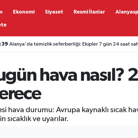
m
Ekonomi
Siyaset
Resmi İlanlar
Alanyas
ete
:39
Alanya'da temizlik seferberliği: Ekipler 7 gün 24 saat s
gün hava nasıl? 2
derece
i hava durumu: Avrupa kaynaklı sıcak hava
n sıcaklık ve uyarılar.