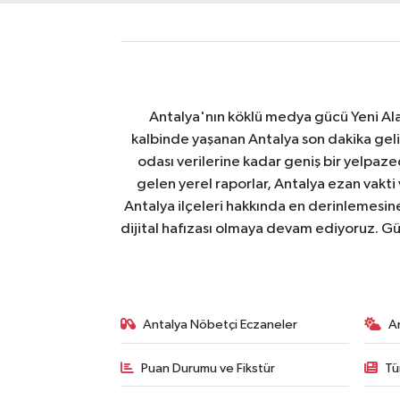
Antalya'nın köklü medya gücü Yeni Alany
kalbinde yaşanan Antalya son dakika geli
odası verilerine kadar geniş bir yelpaz
gelen yerel raporlar, Antalya ezan vakti
Antalya ilçeleri hakkında en derinlemesine 
dijital hafızası olmaya devam ediyoruz. Güve
Antalya Nöbetçi Eczaneler
A
Puan Durumu ve Fikstür
Tü