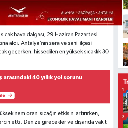
sıcak hava dalgası, 29 Haziran Pazartesi
tına aldı. Antalya'nın sera ve sahil ilçesi
ak geçerken, hissedilen en yüksek sıcaklık 30
 arasındaki 40 yıllık yol sorunu
T
1
üle
ksek nem oranı sıcağın etkisini artırırken,
2
rcih etti. Denize girecekler ve dışarıda vakit