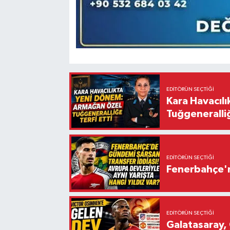
EDITÖRÜN SEÇTIĞI
Kara Havacıl
Tuğgeneralliğ
EDITÖRÜN SEÇTIĞI
Fenerbahçe'n
EDITÖRÜN SEÇTIĞI
Galatasaray, 