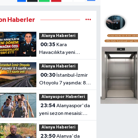
on Haberler
Alanya Haberleri
00:35
Kara
Havacılıkta yeni
dönem: Armağan
Alanya Haberleri
Özel Tuğgeneralliğe
00:30
İstanbul-İzmir
terfi etti
Otoyolu 7 yaşında: 8,5
saatlik yol 3,5 saate
Alanyaspor Haberleri
indi
23:54
Alanyaspor'da
yeni sezon mesaisi:
Transferde son durum
Alanya Haberleri
23:50
Alanya'da