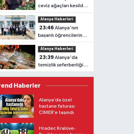
ceviz ağaçları kesildi,
vatandaş isyan etti
Alanya Haberleri
23:46
Alanya'nın
başarılı öğrencilerine
Kaymakam Öztürk'ten
Alanya Haberleri
tebrik
23:39
Alanya'da
temizlik seferberliği:
Ekipler 7 gün 24 saat
sahada
rend Haberler
Alanya’da özel
hastane faturası
CİMER’e taşındı
Hradec Kralove-