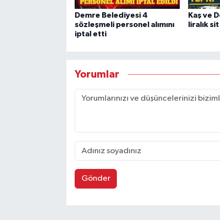
Demre Belediyesi 4
Kaş ve 
sözleşmeli personel alımını
liralık s
iptal etti
Yorumlar
Gönder