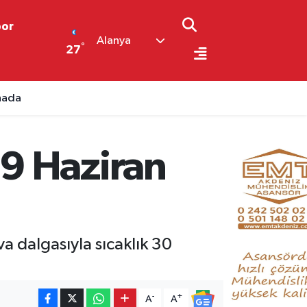
por
Alanya
°
27
ahada
9 Haziran
 dalgasıyla sıcaklık 30
-
+
A
A