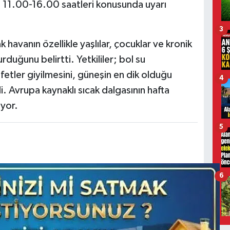
ği 11.00-16.00 saatleri konusunda uyarı
3
ak havanın özellikle yaşlılar, çocuklar ve kronik
urduğunu belirtti. Yetkililer; bol su
yafetler giyilmesini, güneşin en dik olduğu
4
i. Avrupa kaynaklı sıcak dalgasının hafta
iyor.
5
6