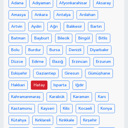
Adana
Adıyaman
Afyonkarahisar
Aksaray
Amasya
Ankara
Antalya
Ardahan
Artvin
Aydın
Ağrı
Balıkesir
Bartın
Batman
Bayburt
Bilecik
Bingöl
Bitlis
Bolu
Burdur
Bursa
Denizli
Diyarbakır
Düzce
Edirne
Elazığ
Erzincan
Erzurum
Eskişehir
Gaziantep
Giresun
Gümüşhane
Hakkari
Hatay
Isparta
Iğdır
Kahramanmaraş
Karabük
Karaman
Kars
Kastamonu
Kayseri
Kilis
Kocaeli
Konya
Kütahya
Kırklareli
Kırıkkale
Kırşehir