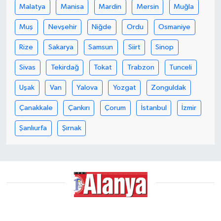
Malatya
Manisa
Mardin
Mersin
Muğla
Muş
Nevşehir
Niğde
Ordu
Osmaniye
Rize
Sakarya
Samsun
Siirt
Sinop
Sivas
Tekirdağ
Tokat
Trabzon
Tunceli
Uşak
Van
Yalova
Yozgat
Zonguldak
Çanakkale
Çankırı
Çorum
İstanbul
İzmir
Şanlıurfa
Şırnak