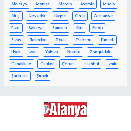
Malatya
Manisa
Mardin
Mersin
Muğla
Muş
Nevşehir
Niğde
Ordu
Osmaniye
Rize
Sakarya
Samsun
Siirt
Sinop
Sivas
Tekirdağ
Tokat
Trabzon
Tunceli
Uşak
Van
Yalova
Yozgat
Zonguldak
Çanakkale
Çankırı
Çorum
İstanbul
İzmir
Şanlıurfa
Şırnak