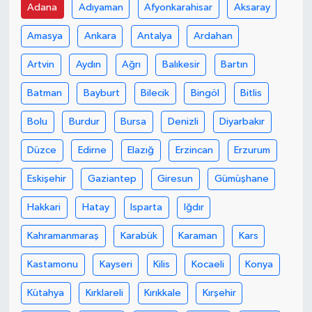
Adana
Adıyaman
Afyonkarahisar
Aksaray
Amasya
Ankara
Antalya
Ardahan
Artvin
Aydın
Ağrı
Balıkesir
Bartın
Batman
Bayburt
Bilecik
Bingöl
Bitlis
Bolu
Burdur
Bursa
Denizli
Diyarbakır
Düzce
Edirne
Elazığ
Erzincan
Erzurum
Eskişehir
Gaziantep
Giresun
Gümüşhane
Hakkari
Hatay
Isparta
Iğdır
Kahramanmaraş
Karabük
Karaman
Kars
Kastamonu
Kayseri
Kilis
Kocaeli
Konya
Kütahya
Kırklareli
Kırıkkale
Kırşehir