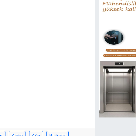
in
Aydın
Ağrı
Balıkesir