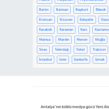
Bartın
Batman
Bayburt
Bilecik
Erzincan
Erzurum
Eskişehir
Gazi
Karabük
Karaman
Kars
Kastamo
Manisa
Mardin
Mersin
Muğla
Sivas
Tekirdağ
Tokat
Trabzon
İstanbul
İzmir
Şanlıurfa
Şırnak
Antalya'nın köklü medya gücü Yeni Alany