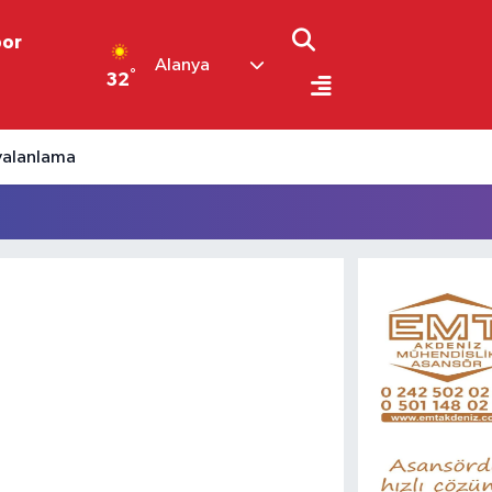
por
Alanya
°
32
 yalanlama