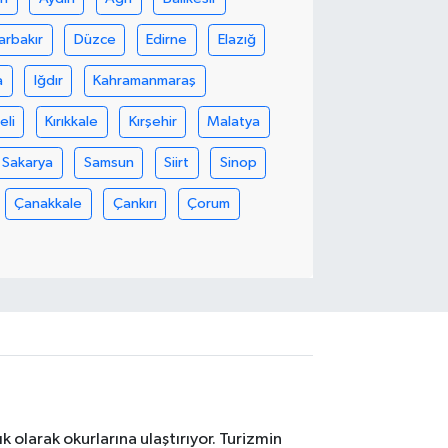
arbakır
Düzce
Edirne
Elazığ
a
Iğdır
Kahramanmaraş
eli
Kırıkkale
Kırşehir
Malatya
Sakarya
Samsun
Siirt
Sinop
Çanakkale
Çankırı
Çorum
 olarak okurlarına ulaştırıyor. Turizmin