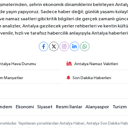
şmelerinden, şehrin ekonomik dinamiklerini belirleyen Antalya
ede yayın yapıyoruz. Sadece haber değil; günlük yaşamı kolay
 ve namaz saatleri gibi kritik bilgileri de gerçek zamanlı gün
analizler, Antalya gezilecek yerler rehberleri ve kentin kültür
nilir, hızlı ve tarafsız habercilik anlayışıyla Antalya haberler
ntalya Hava Durumu
Antalya Namaz Vakitleri
m Manşetler
Son Dakika Haberleri
ndem
Ekonomi
Siyaset
Resmi İlanlar
Alanyaspor
Turizm
sorumludur. Yayınlanan yorumlardan Antalya Haber, Antalya Son Dakika Habe