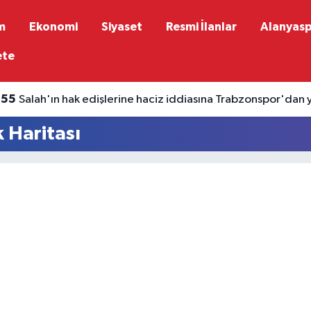
m
Ekonomi
Siyaset
Resmi İlanlar
Alanyas
ete
:55
Salah'ın hak edişlerine haciz iddiasına Trabzonspor'dan
 Haritası