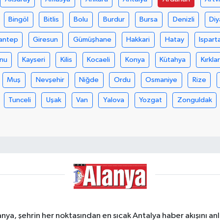
Bingöl
Bitlis
Bolu
Burdur
Bursa
Denizli
Diy
antep
Giresun
Gümüşhane
Hakkari
Hatay
Ispart
nu
Kayseri
Kilis
Kocaeli
Konya
Kütahya
Kırklar
Muş
Nevşehir
Niğde
Ordu
Osmaniye
Rize
Tunceli
Uşak
Van
Yalova
Yozgat
Zonguldak
a, şehrin her noktasından en sıcak Antalya haber akışını anlık