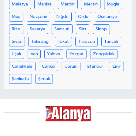
Malatya
Manisa
Mardin
Mersin
Muğla
Muş
Nevşehir
Niğde
Ordu
Osmaniye
Rize
Sakarya
Samsun
Siirt
Sinop
Sivas
Tekirdağ
Tokat
Trabzon
Tunceli
Uşak
Van
Yalova
Yozgat
Zonguldak
Çanakkale
Çankırı
Çorum
İstanbul
İzmir
Şanlıurfa
Şırnak