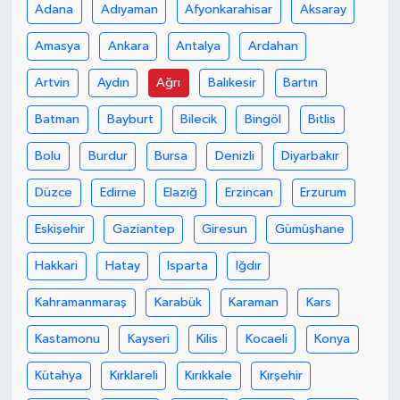
Adana
Adıyaman
Afyonkarahisar
Aksaray
Amasya
Ankara
Antalya
Ardahan
Artvin
Aydın
Ağrı
Balıkesir
Bartın
Batman
Bayburt
Bilecik
Bingöl
Bitlis
Bolu
Burdur
Bursa
Denizli
Diyarbakır
Düzce
Edirne
Elazığ
Erzincan
Erzurum
Eskişehir
Gaziantep
Giresun
Gümüşhane
Hakkari
Hatay
Isparta
Iğdır
Kahramanmaraş
Karabük
Karaman
Kars
Kastamonu
Kayseri
Kilis
Kocaeli
Konya
Kütahya
Kırklareli
Kırıkkale
Kırşehir