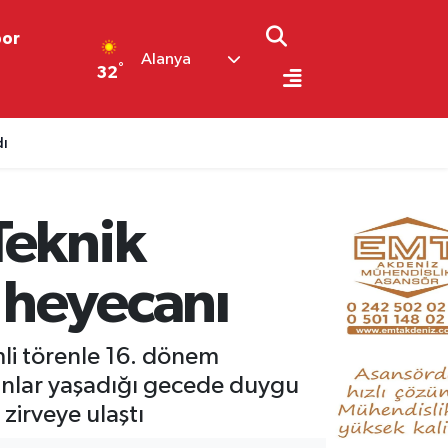
por
Alanya
°
32
dı
Teknik
 heyecanı
li törenle 16. dönem
 anlar yaşadığı gecede duygu
zirveye ulaştı