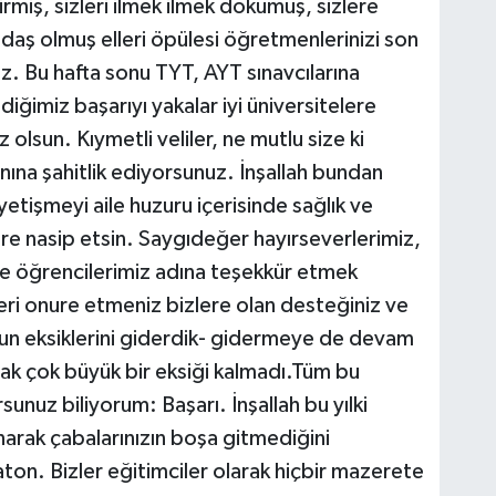
rmiş, sizleri ilmek ilmek dokumuş, sizlere
aş olmuş elleri öpülesi öğretmenlerinizi son
nız. Bu hafta sonu TYT, AYT sınavcılarına
iğimiz başarıyı yakalar iyi üniversitelere
z olsun. Kıymetli veliler, ne mutlu size ki
na şahitlik ediyorsunuz. İnşallah bundan
etişmeyi aile huzuru içerisinde sağlık ve
ere nasip etsin. Saygıdeğer hayırseverlerimiz,
ve öğrencilerimiz adına teşekkür etmek
eri onure etmeniz bizlere olan desteğiniz ve
un eksiklerini giderdik- gidermeye de devam
ak çok büyük bir eksiği kalmadı.Tüm bu
sunuz biliyorum: Başarı. İnşallah bu yılki
arak çabalarınızın boşa gitmediğini
ton. Bizler eğitimciler olarak hiçbir mazerete