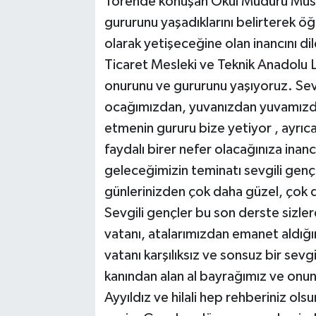
Törende konuşan Okul Müdürü Must
gururunu yaşadıklarını belirterek öğr
olarak yetişeceğine olan inancını d
Ticaret Mesleki ve Teknik Anadolu L
onurunu ve gururunu yaşıyoruz. Sevg
ocağımızdan, yuvanızdan yuvamızdan
etmenin gururu bize yetiyor , ayrıca 
faydalı birer nefer olacağınıza inanc
geleceğimizin teminatı sevgili gençl
günlerinizden çok daha güzel, çok 
Sevgili gençler bu son derste sizle
vatanı, atalarımızdan emanet aldığı
vatanı karşılıksız ve sonsuz bir sevgi
kanından alan al bayrağımız ve onun 
Ayyıldız ve hilali hep rehberiniz olsu