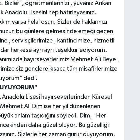
Bizleri , öğretmenlerinizi , yuvanız Arıkan
 Anadolu Lisesini hep hatırlayasınız.
ım varsa helal osun. Sizler de haklarınızı
lumuzun bu günlere gelmesinde emeği geçen
 , servisçilerimize , kantincimize, hizmetli
adar herkese ayrı ayrı teşekkür ediyorum.
anımızda hayırseverlerimiz Mehmet Ali Beye ,
imize siz gençlere kısaca tüm misafirlerimize
nuyorum" dedi.
 DUYUYORUM"
 Anadolu Lisesi hayırseverlerinden Küresel
Mehmet Ali Dim ise her yıl düzenlenen
büyük anlam taşıdığını söyledi. Dim, "Her
ncekinden daha güzel oluyor. Bu güzelliği
zsınız. Sizlerle her zaman gurur duyuyorum.