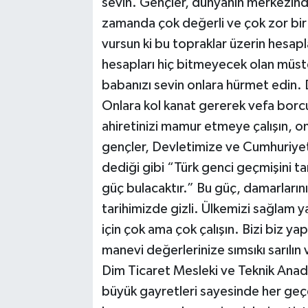
sevin. Gençler, dünyanın merkezinde 
zamanda çok değerli ve çok zor bir
vursun ki bu topraklar üzerin hesap
hesapları hiç bitmeyecek olan müste
babanızı sevin onlara hürmet edin. 
Onlara kol kanat gererek vefa bo
ahiretinizi mamur etmeye çalışın, onl
gençler, Devletimize ve Cumhuriyeti
dediği gibi “Türk genci geçmişini t
güç bulacaktır.” Bu güç, damarlarını
tarihimizde gizli. Ülkemizi sağlam y
için çok ama çok çalışın. Bizi biz yapa
manevi değerlerinize sımsıkı sarılın 
Dim Ticaret Mesleki ve Teknik Anad
büyük gayretleri sayesinde her geçen