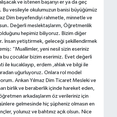
ışacak ve istenen başarıyı er ya da geç
r. Bu vesileyle okulumuzun banisi büyüğümüz
z Dim beyefendiyi rahmetle, minnetle ve
sun. Değerli meslektaşlarım, Öğretmenlik
olduğunu hepimiz biliyoruz. Bizim diğer
. İnsan yetiştirmek, geleceği şekillendirmek
iş: “Muallimler, yeni nesil sizin eseriniz
yla bu çocuklar bizim eserimiz. Evet değerli
 ile kucaklayıp, erdem ,ahlak ve bilgi ile
buradan uğurluyoruz. Onlara rol model
yorum. Arıkan Yılmaz Dim Ticaret Mesleki ve
arı birlik ve beraberlik içinde hareket eden,
li öğretmen arkadaşlarım öz verileriniz için
ünlere gelmesinde hiç şüpheniz olmasın en
gençler, yolunuz ve bahtınız açık olsun. Nice