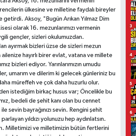
afa Aksoy, 16. mezunlarını vermenin
encilerin ülkesine ve milletine faydalı bireyler
ile getirdi. Aksoy, "Bugün Arıkan Yılmaz Dim
3
isesi olarak 16. mezunlarımızı vermenin
ili gençler, sizleri okulumuzdan.
 ayırmak bizleri üzse de sizleri mezun
ailenize hayırlı birer evlat, vatana ve millete
4
ımız bizleri ediyor. Yarınlarımızın umudu
er, umarım ve dilerim ki gelecek günleriniz bu
daha müreffeh ve çok daha huzurlu olur.
5
rden istediğim birkaç husus var; Öncelikle bu
mız, bedeli de şehit kanı olan bu cennet
 ile sevin bayrağınızı sevin. Rengini şehit
6
parlayan yıldızı yolunuzu hep aydınlatsın.
n. Milletimizi ve milletimizin bütün fertlerini