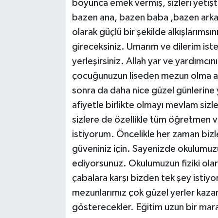
boyunca emek vermiş, sizleri yetişti
bazen ana, bazen baba ,bazen arkad
olarak güçlü bir şekilde alkışlarımsı
gireceksiniz. Umarım ve dilerim isted
yerleşirsiniz. Allah yar ve yardımcını
çocuğunuzun liseden mezun olma anı
sonra da daha nice güzel günlerine y
afiyetle birlikte olmayı mevlam sizl
sizlere de özellikle tüm öğretmen 
istiyorum. Öncelikle her zaman bizl
güveniniz için. Sayenizde okulumuz
ediyorsunuz. Okulumuzun fiziki olar
çabalara karşı bizden tek şey istiyor
mezunlarımız çok güzel yerler kazan
gösterecekler. Eğitim uzun bir mara