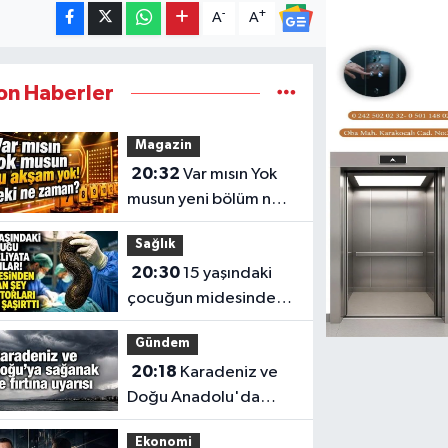
-
+
A
A
on Haberler
Magazin
20:32
Var mısın Yok
musun yeni bölüm ne
zaman?
Sağlık
20:30
15 yaşındaki
çocuğun midesinden
çıkanlar hayret ettirdi
Gündem
20:18
Karadeniz ve
Doğu Anadolu'da
sağanak ve fırtına
Ekonomi
uyarısı