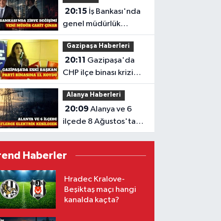
20:15
İş Bankası'nda
genel müdürlük
koltuğuna Cahit Çınar
Gazipaşa Haberleri
geçiyor
20:11
Gazipaşa'da
CHP ilçe binası krizi
mahkemelik oldu
Alanya Haberleri
20:09
Alanya ve 6
ilçede 8 Ağustos'ta
planlı elektrik kesintisi
rend Haberler
Hradec Kralove-
Beşiktaş maçı hangi
kanalda kaçta?