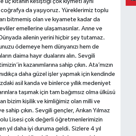
üç kıtanın kesiştiği çok kıymeti aynı
 coğrafya da yaşıyoruz. Yüreklerimiz toplu
ları bitmemiş olan ve kıyamete kadar da
vliler emellerine ulaşamasınlar. Anne ve
Dünyada ailenin yerini hiçbir şey tutamaz.
rcunuzu ödemeye hem dünyanızı hem de
arın daima hayır dualarını alın. Sevgili
mizin’in kazanımlarına sahip çıkın. Ata’mızın
anıdıkça daha güzel işler yapmak için kendinde
zdaki asil kanda ve binlerce yıllık medeniyet
arınlara taşımak için tam bağımsız olma ülküsü
n bizim kişilik ve kimliğimiz olan milli ve
ve sahip çıkın. Sevgili gençler, Arıkan Yılmaz
olu Lisesi çok değerli öğretmenlerimizin
 yıl daha iyi duruma geldi. Sizlere 4 yıl