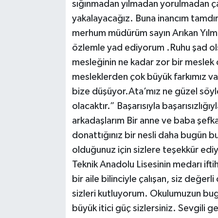
sığınmadan yılmadan yorulmadan çal
yakalayacağız. Buna inancım tamdı
merhum müdürüm sayın Arıkan Yılma
özlemle yad ediyorum .Ruhu şad ol
mesleğinin ne kadar zor bir meslek 
mesleklerden çok büyük farkımız var
bize düşüyor.Ata’mız ne güzel söylem
olacaktır.” Başarısıyla başarısızlığı
arkadaşlarım Bir anne ve baba şefkati
donattığınız bir nesli daha bugün 
olduğunuz için sizlere teşekkür edi
Teknik Anadolu Lisesinin medarı iftih
bir aile bilinciyle çalışan, siz değer
sizleri kutluyorum. Okulumuzun bug
büyük itici güç sizlersiniz. Sevgili 