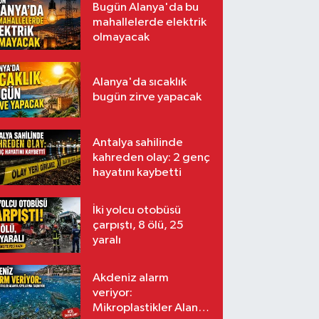
Bugün Alanya'da bu
mahallelerde elektrik
olmayacak
Alanya'da sıcaklık
bugün zirve yapacak
Antalya sahilinde
kahreden olay: 2 genç
hayatını kaybetti
İki yolcu otobüsü
çarpıştı, 8 ölü, 25
yaralı
Akdeniz alarm
veriyor:
Mikroplastikler Alanya