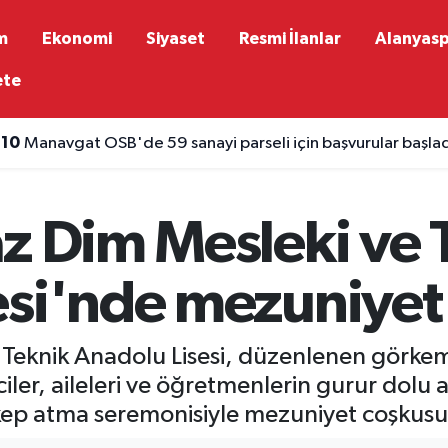
m
Ekonomi
Siyaset
Resmi İlanlar
Alanyas
ete
:10
Manavgat OSB'de 59 sanayi parseli için başvurular başla
z Dim Mesleki ve 
esi'nde mezuniyet
 Teknik Anadolu Lisesi, düzenlenen görkem
iler, aileleri ve öğretmenlerin gurur dolu
kep atma seremonisiyle mezuniyet coşkusu 