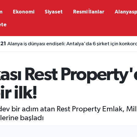
m
Ekonomi
Siyaset
Resmi İlanlar
Alanyas
ete
:21
Alanya iş dünyası endişeli: Antalya'da 6 şirket için konkor
ası Rest Property
r ilk!
ev bir adım atan Rest Property Emlak, Milli
lerine başladı