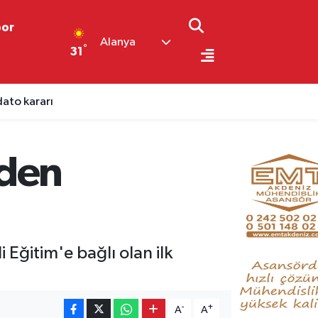
por
Alanya
°
31
dato kararı
'den
 Eğitim'e bağlı olan ilk
-
+
A
A