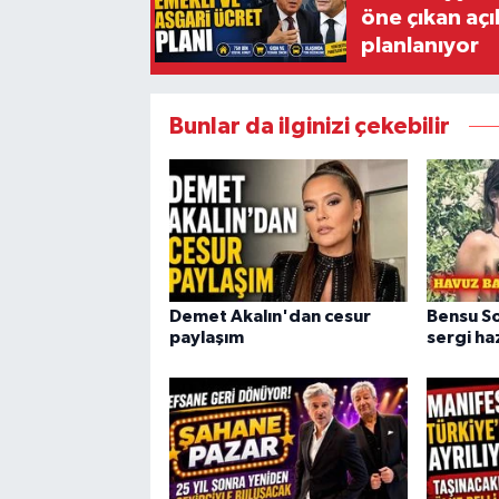
öne çıkan aç
planlanıyor
Bunlar da ilginizi çekebilir
Demet Akalın'dan cesur
Bensu So
paylaşım
sergi haz