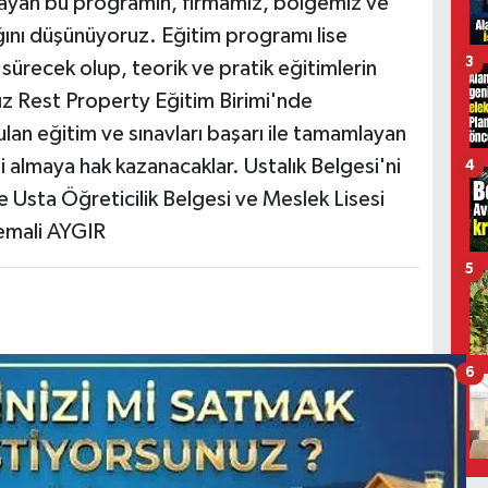
layan bu programın, firmamız, bölgemiz ve
ğını düşünüyoruz. Eğitim programı lise
3
l sürecek olup, teorik ve pratik eğitimlerin
ız Rest Property Eğitim Birimi'nde
lan eğitim ve sınavları başarı ile tamamlayan
si almaya hak kazanacaklar. Ustalık Belgesi'ni
4
e Usta Öğreticilik Belgesi ve Meslek Lisesi
Cemali AYGIR
5
6