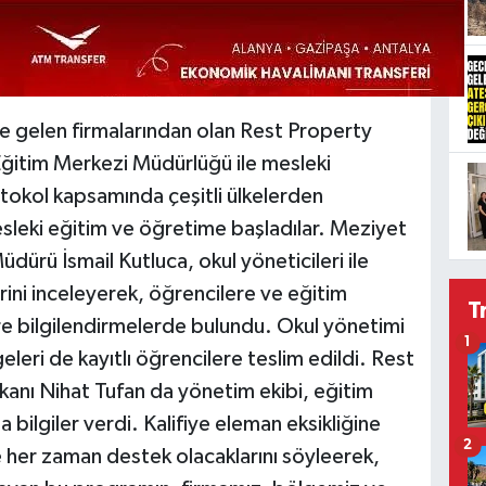
gelen firmalarından olan Rest Property
ğitim Merkezi Müdürlüğü ile mesleki
tokol kapsamında çeşitli ülkelerden
sleki eğitim ve öğretime başladılar. Meziyet
ürü İsmail Kutluca, okul yöneticileri ile
erini inceleyerek, öğrencilere ve eğitim
T
ere bilgilendirmelerde bulundu. Okul yönetimi
1
eri de kayıtlı öğrencilere teslim edildi. Rest
anı Nihat Tufan da yönetim ekibi, eğitim
a bilgiler verdi. Kalifiye eleman eksikliğine
2
 her zaman destek olacaklarını söyleerek,