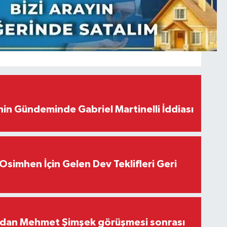
in Gündeminde Gabriel Martinelli İddiası
Osimhen İçin Gelen Dev Teklifleri Geri
'dan Mehmet Şimşek görüşmesi sonrası