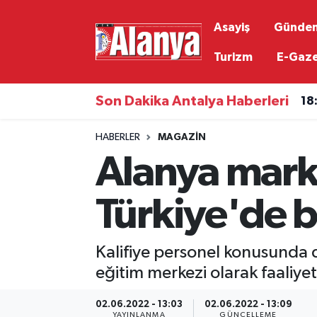
Asayiş
Günde
Asayiş
Antalya Nöbetçi Eczaneler
Turizm
E-Gaz
Gündem
Antalya Hava Durumu
Son Dakika Antalya Haberleri
18
Ekonomi
Antalya Namaz Vakitleri
HABERLER
MAGAZIN
Alanya mark
Siyaset
Antalya Trafik Yoğunluk Haritası
Resmi İlanlar
Süper Lig Puan Durumu ve Fikstür
Türkiye'de bi
Alanyaspor
Tüm Manşetler
Kalifiye personel konusunda d
Turizm
Son Dakika Haberleri
eğitim merkezi olarak faaliyet
02.06.2022 - 13:03
02.06.2022 - 13:09
E-Gazete
Haber Arşivi
YAYINLANMA
GÜNCELLEME