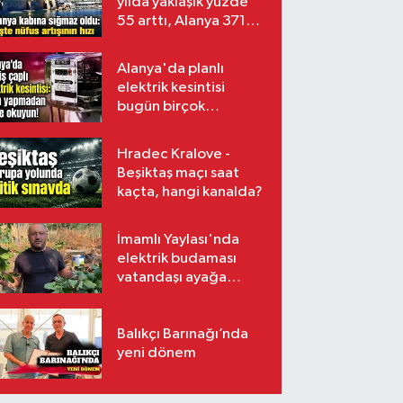
yılda yaklaşık yüzde
55 arttı, Alanya 371
bin kişiyi aştı
Alanya'da planlı
elektrik kesintisi
bugün birçok
mahalleyi etkileyecek
Hradec Kralove -
Beşiktaş maçı saat
kaçta, hangi kanalda?
İmamlı Yaylası'nda
elektrik budaması
vatandaşı ayağa
kaldırdı
Balıkçı Barınağı’nda
yeni dönem