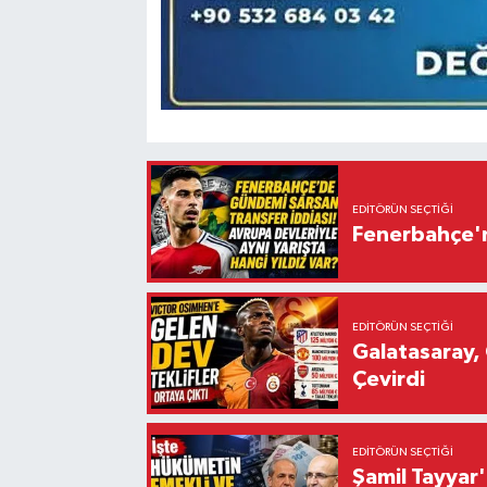
EDITÖRÜN SEÇTIĞI
Fenerbahçe'n
EDITÖRÜN SEÇTIĞI
Galatasaray, 
Çevirdi
EDITÖRÜN SEÇTIĞI
Şamil Tayyar