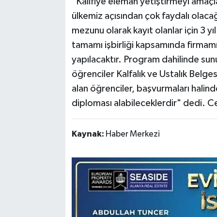
"Kalifiye eleman yetiştirmeyi amaç
ülkemiz açısından çok faydalı olaca
mezunu olarak kayıt olanlar için 3 yı
tamamı işbirliği kapsamında firmam
yapılacaktır. Program dahilinde sunu
öğrenciler Kalfalık ve Ustalık Belge
alan öğrenciler, başvurmaları halind
diploması alabileceklerdir" dedi. 
Kaynak:
Haber Merkezi