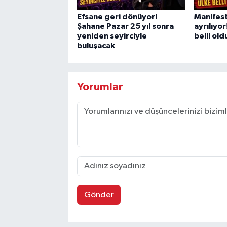
Efsane geri dönüyor!
Manifest
Şahane Pazar 25 yıl sonra
ayrılıyor
yeniden seyirciyle
belli old
buluşacak
Yorumlar
Gönder