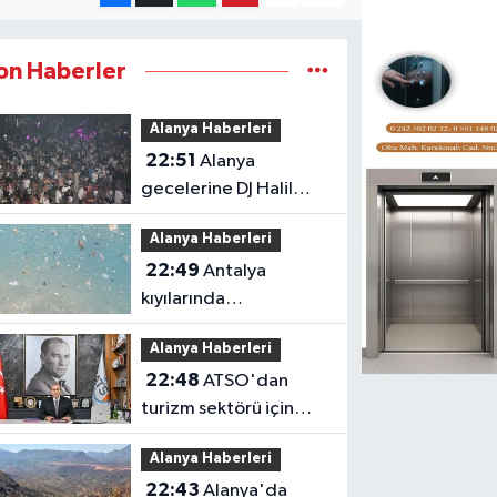
on Haberler
Alanya Haberleri
22:51
Alanya
gecelerine DJ Halil
Vergin damga vuruyor
Alanya Haberleri
22:49
Antalya
kıyılarında
mikroplastik tehlikesi
Alanya Haberleri
büyüyor
22:48
ATSO'dan
turizm sektörü için
destek çağrısı:
Alanya Haberleri
"Kapsam
22:43
Alanya'da
genişletilmeli"