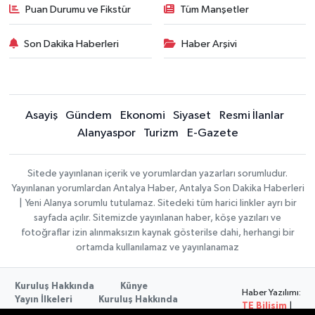
Puan Durumu ve Fikstür
Tüm Manşetler
Son Dakika Haberleri
Haber Arşivi
Asayiş
Gündem
Ekonomi
Siyaset
Resmi İlanlar
Alanyaspor
Turizm
E-Gazete
Sitede yayınlanan içerik ve yorumlardan yazarları sorumludur.
Yayınlanan yorumlardan Antalya Haber, Antalya Son Dakika Haberleri
| Yeni Alanya sorumlu tutulamaz. Sitedeki tüm harici linkler ayrı bir
sayfada açılır. Sitemizde yayınlanan haber, köşe yazıları ve
fotoğraflar izin alınmaksızın kaynak gösterilse dahi, herhangi bir
ortamda kullanılamaz ve yayınlanamaz
Kuruluş Hakkında
Künye
Haber Yazılımı:
Yayın İlkeleri
Kuruluş Hakkında
TE Bilişim
|
Düzeltme Politikası
Veri Politikası