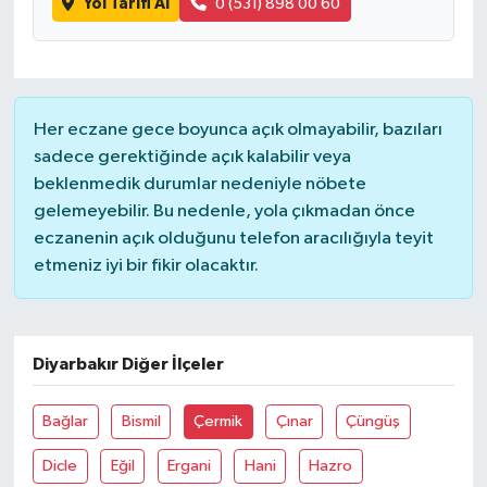
Yol Tarifi Al
0 (531) 898 00 60
Her eczane gece boyunca açık olmayabilir, bazıları
sadece gerektiğinde açık kalabilir veya
beklenmedik durumlar nedeniyle nöbete
gelemeyebilir. Bu nedenle, yola çıkmadan önce
eczanenin açık olduğunu telefon aracılığıyla teyit
etmeniz iyi bir fikir olacaktır.
Diyarbakır Diğer İlçeler
Bağlar
Bismil
Çermik
Çınar
Çüngüş
Dicle
Eğil
Ergani
Hani
Hazro